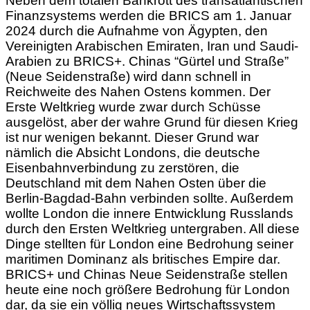
Neben dem totalen Bankrott des transatlantischen
Finanzsystems werden die BRICS am 1. Januar
2024 durch die Aufnahme von Ägypten, den
Vereinigten Arabischen Emiraten, Iran und Saudi-
Arabien zu BRICS+. Chinas “Gürtel und Straße”
(Neue Seidenstraße) wird dann schnell in
Reichweite des Nahen Ostens kommen. Der
Erste Weltkrieg wurde zwar durch Schüsse
ausgelöst, aber der wahre Grund für diesen Krieg
ist nur wenigen bekannt. Dieser Grund war
nämlich die Absicht Londons, die deutsche
Eisenbahnverbindung zu zerstören, die
Deutschland mit dem Nahen Osten über die
Berlin-Bagdad-Bahn verbinden sollte. Außerdem
wollte London die innere Entwicklung Russlands
durch den Ersten Weltkrieg untergraben. All diese
Dinge stellten für London eine Bedrohung seiner
maritimen Dominanz als britisches Empire dar.
BRICS+ und Chinas Neue Seidenstraße stellen
heute eine noch größere Bedrohung für London
dar, da sie ein völlig neues Wirtschaftssystem