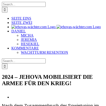
Skip
Search
to
for:
content
SEITE EINS
SEITE ZWEI
DANIEL
MICHA
JEREMIA
HESEKIEL
KOMMENTARE
WACHTTURM RESENTION
Search
for:
2024 – JEHOVA MOBILISIERT DIE
ARMEE FÜR DEN KRIEG!
View
Larger
Nach dem Zusammenbruch der Sowjetunion im
Image