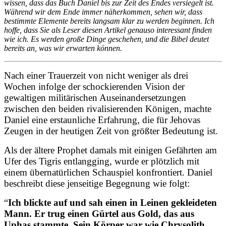
wissen, dass das Buch Daniel bis zur Zeit des Endes versiegelt ist.
Während wir dem Ende immer näherkommen, sehen wir, dass
bestimmte Elemente bereits langsam klar zu werden beginnen. Ich
hoffe, dass Sie als Leser diesen Artikel genauso interessant finden
wie ich. Es werden große Dinge geschehen, und die Bibel deutet
bereits an, was wir erwarten können.
Nach einer Trauerzeit von nicht weniger als drei
Wochen infolge der schockierenden Vision der
gewaltigen militärischen Auseinandersetzungen
zwischen den beiden rivalisierenden Königen, machte
Daniel eine erstaunliche Erfahrung, die für Jehovas
Zeugen in der heutigen Zeit von größter Bedeutung ist.
Als der ältere Prophet damals mit einigen Gefährten am
Ufer des Tigris entlangging, wurde er plötzlich mit
einem übernatürlichen Schauspiel konfrontiert. Daniel
beschreibt diese jenseitige Begegnung wie folgt:
“
Ich blickte auf und sah einen in Leinen gekleideten
Mann. Er trug einen Gürtel aus Gold, das aus
Ụphas stammte.
Sein Körper war wie Chrysolịth,