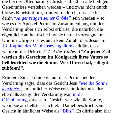
die bei der Offenbarung Christi schließlich alle heiligen
Geheimnisse verstehen werden – und zwar nicht durch
bloßes Bibelstudium, sondern dadurch, dass sie bis
dahin
“
Augenzeugen seiner Größe”
sein werden – so
wie es der Apostel Petrus im Zusammenhang mit der
Verklärung über sich selbst erklärte, die natürlich die
eigentliche authentische Parusie Christi vorwegnahm.
Und im Übrigen ist es auch kein Zufall, dass Jesus im
13. Kapitel des Matthäusevangeliums
erklärt, dass
während des Dekrets
(“Zeit des Endes”
) “
Zu jener Zeit
werden die Gerechten im Königreich ihres Vaters so
hell leuchten wie die Sonne. Wer Ohren hat, soll gut
zuhören!
“.
Erinnern Sie sich bitte daran, dass Petrus bei der
Verklärung sagte, dass das Gesicht Jesu
“
wie die Sonne
leuchtete”
. In ähnlicher Weise erklärte Johannes, der
ebenfalls Zeuge der Verklärung war,
in der
Offenbarung
, dass sein “
Gesicht war wie die Sonne,
wenn sie am hellsten leuchtet.
” Daniel beschrieb sein
Gesicht in ähnlicher Weise als
“Blitz”
. Es dürfte also klar