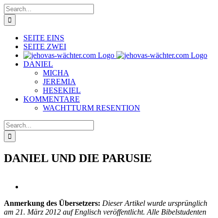
Skip
Search
to
for:
content
SEITE EINS
SEITE ZWEI
DANIEL
MICHA
JEREMIA
HESEKIEL
KOMMENTARE
WACHTTURM RESENTION
Search
for:
DANIEL UND DIE PARUSIE
View
Larger
Anmerkung des Übersetzers:
Dieser Artikel wurde ursprünglich
Image
am 21. März 2012 auf Englisch veröffentlicht. Alle Bibelstudenten