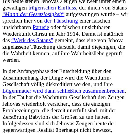
Bis heute stehen Jehovas Zeugen weltweit unter einem
gewaltigen
trügerischen Einfluss
, der ihnen von Satans
“
Mann der Gesetzlosigkeit
“
aufgezwungen wurde – wir
sprechen hier von
der Täuschung
einer falschen
unsichtbaren
Parusie
oder falschen unsichtbaren
Wiederkunft Christi im Jahr 1914. Damit ist natürlich
das
“Werk des Satans”
gemeint, dass eine von Jehova
zugelassene Täuschung darstellt, damit diejenigen, die
die Wahrheit kennen, auf ihre Wahrheitsliebe geprüft
werden.
In der Anfangsphase der Entscheidung über den
Zusammenhang der Dinge wird die Wachtturm-
Gesellschaft völlig diskreditiert werden, und ihre
Lügenmauer wird dann schließlich zusammenbrechen
.
In der Tat hat die Wachtturm-Gesellschaft den Zeugen
Jehovas wiederholt versichert, dass die einzigen
Prophezeiungen, die derzeit unerfüllt sind, mit der
Zerstörung Babylons der Großen zu tun haben.
Infolgedessen sind sich Jehovas Zeugen heute der
gegenwärtigen Realität überhaupt nicht bewusst,