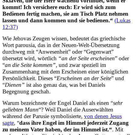
Sklaven, die der Herr wachend vorfindet, wenn er
kommt! Ich versichere euch: Er wird sich zum
Bedienen fertig machen, sie am Tisch Platz nehmen
lassen und dann kommen und sie bedienen.
“
(Lukas
12:37)
Wie Jehovas Zeugen wissen, bedeutet das griechische
Wort parousia, das in der Neuen-Welt-Übersetzung
durchweg mit “Anwesenheit” oder “Gegenwart”
übersetzt wird, wörtlich
“an der Seite erscheinen
” oder
“
an die Seite kommen”,
und zwar speziell im
Zusammenhang mit dem Erscheinen einer königlichen
Persönlichkeit. Dieses “
Erscheinen an der Seite
” und
“
Dienen”
ist also genau das, was bei Daniels
Begegnung geschah.
Warum bezeichnete der Engel Daniel als einen “
sehr
geliebten Mann
“? Weil Daniel die Auserwählten
während der Parusie symbolisierte,
von denen Jesus
sagte
, “
dass ihre Engel im Himmel jederzeit Zugang
zu meinem Vater haben, der im Himmel ist.
“
. Mit