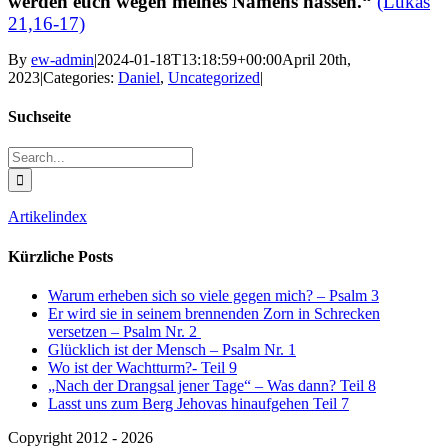
werden euch wegen meines Namens hassen.
“
(Lukas
21,16-17)
By
ew-admin
|
2024-01-18T13:18:59+00:00
April 20th,
2023
|
Categories:
Daniel
,
Uncategorized
|
Suchseite
Search
for:
Artikelindex
Kürzliche Posts
Warum erheben sich so viele gegen mich? – Psalm 3
Er wird sie in seinem brennenden Zorn in Schrecken
versetzen – Psalm Nr. 2
Glücklich ist der Mensch – Psalm Nr. 1
Wo ist der Wachtturm?- Teil 9
„Nach der Drangsal jener Tage“ – Was dann? Teil 8
Lasst uns zum Berg Jehovas hinaufgehen Teil 7
Copyright 2012 - 2026