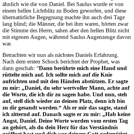
ähnlich wie die von Daniel. Bei Saulus wurde er von
einem hellen Lichtblitz zu Boden geworfen, und diese
übernatürliche Begegnung machte ihn auch drei Tage
lang blind; die Männer, die bei ihm waren, hörten zwar
die Stimme des Herrn, sahen aber den hellen Blitz nicht
mit eigenen Augen, während Saulus Augenzeuge davon
war.
Betrachten wir nun als nächstes Daniels Erfahrung.
Nach dem ersten Schock berichtet der Prophet, was
dann geschah: “
Dann berührte mich eine Hand und
rüttelte mich auf. Ich sollte mich auf die Knie
aufrichten und mit den Händen abstützen.
Er sagte
zu mir:
„Daniel, du sehr wertvoller Mann, achte auf
die Worte, die ich dir zu sagen habe. Und nun, steh
auf, stell dich wieder an deinen Platz, denn ich bin
zu dir gesandt worden.“
Als er mir das sagte, stand
ich zitternd auf.
Danach sagte er zu mir: „Hab keine
Angst, Daniel. Deine Worte wurden vom ersten Tag
an gehört, als du dein Herz für das Verständnis
geöffnet hast und dich vor deinem Gott gedemütigt