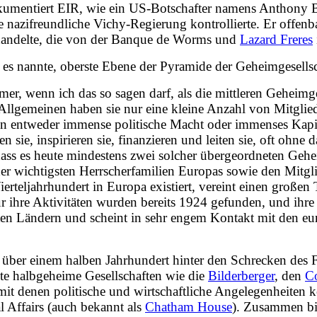
umentiert EIR, wie ein US-Botschafter namens Anthony Bi
 nazifreundliche Vichy-Regierung kontrollierte. Er offenba
 handelte, die von der Banque de Worms und
Lazard Freres
r es nannte, oberste Ebene der Pyramide der Geheimgesellsc
er, wenn ich das so sagen darf, als die mittleren Geheimg
Allgemeinen haben sie nur eine kleine Anzahl von Mitglied
en entweder immense politische Macht oder immenses Kapi
ie, inspirieren sie, finanzieren und leiten sie, oft ohne d
ass es heute mindestens zwei solcher übergeordneten Gehei
er wichtigsten Herrscherfamilien Europas sowie den Mitgl
rteljahrhundert in Europa existiert, vereint einen großen 
r ihre Aktivitäten wurden bereits 1924 gefunden, und ihre 
en Ländern und scheint in sehr engem Kontakt mit den eur
vor über einem halben Jahrhundert hinter den Schrecken 
ete halbgeheime Gesellschaften wie die
Bilderberger
, den
Co
 mit denen politische und wirtschaftliche Angelegenheiten 
l Affairs (auch bekannt als
Chatham House
). Zusammen bil