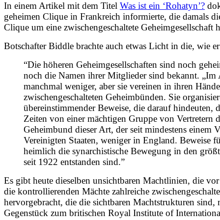
In einem Artikel mit dem Titel
Was ist ein ‘Rohatyn’?
dok
geheimen Clique in Frankreich informierte, die damals die
Clique um eine zwischengeschaltete Geheimgesellschaft
Botschafter Biddle brachte auch etwas Licht in die, wie e
“Die höheren Geheimgesellschaften sind noch geheim
noch die Namen ihrer Mitglieder sind bekannt. „Im 
manchmal weniger, aber sie vereinen in ihren Händ
zwischengeschalteten Geheimbünden. Sie organisieren s
übereinstimmender Beweise, die darauf hindeuten, d
Zeiten von einer mächtigen Gruppe von Vertretern d
Geheimbund dieser Art, der seit mindestens einem Vie
Vereinigten Staaten, weniger in England. Beweise fü
heimlich die synarchistische Bewegung in den größt
seit 1922 entstanden sind.”
Es gibt heute dieselben unsichtbaren Machtlinien, die 
die kontrollierenden Mächte zahlreiche zwischengeschalt
hervorgebracht, die die sichtbaren Machtstrukturen sind,
Gegenstück zum britischen Royal Institute of Internationa