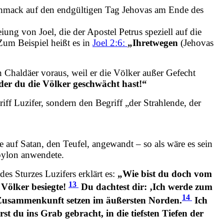
hmack auf den endgültigen Tag Jehovas am Ende des
ng von Joel, die der Apostel Petrus speziell auf die
Zum Beispiel heißt es in
Joel 2:6:
„Ihretwegen
(Jehovas
 Chaldäer voraus, weil er die Völker außer Gefecht
der du die Völker geschwächt hast!“
iff Luzifer, sondern den Begriff „der Strahlende, der
e auf Satan, den Teufel, angewandt – so als wäre es sein
abylon anwendete.
es Sturzes Luzifers erklärt es:
„Wie bist du doch vom
13
Völker besiegte!
Du dachtest dir: ‚Ich werde zum
14
 Zusammenkunft setzen im äußersten Norden.
Ich
st du ins Grab gebracht, in die tiefsten Tiefen der