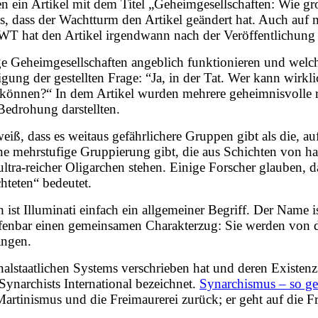
n ein Artikel mit dem Titel „Geheimgesellschaften: Wie gr
us, dass der Wachtturm den Artikel geändert hat. Auch auf
 WT hat den Artikel irgendwann nach der Veröffentlichung
ge Geheimgesellschaften angeblich funktionieren und welche
ätigung der gestellten Frage: “Ja, in der Tat. Wer kann wi
en können?“ In dem Artikel wurden mehrere geheimnisvolle 
Bedrohung darstellten.
weiß, dass es weitaus gefährlichere Gruppen gibt als die, au
ne mehrstufige Gruppierung gibt, die aus Schichten von h
ultra-reicher Oligarchen stehen. Einige Forscher glauben, d
hteten“ bedeutet.
ist Illuminati einfach ein allgemeiner Begriff. Der Name i
offenbar einen gemeinsamen Charakterzug: Sie werden von 
angen.
nalstaatlichen Systems verschrieben hat und deren Existen
Synarchists International bezeichnet.
Synarchismus – so g
artinismus und die Freimaurerei zurück; er geht auf die 