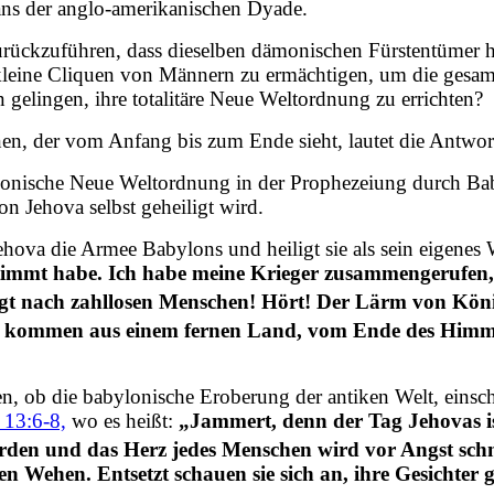
gans der anglo-amerikanischen Dyade.
zurückzuführen, dass dieselben dämonischen Fürstentümer 
, kleine Cliquen von Männern zu ermächtigen, um die gesam
n gelingen, ihre totalitäre Neue Weltordnung zu errichten?
nen, der vom Anfang bis zum Ende sieht, lautet die Antwort
nische Neue Weltordnung in der Prophezeiung durch Babylo
von Jehova selbst geheiligt wird.
ehova die Armee Babylons und heiligt sie als sein eigenes
bestimmt habe. Ich habe meine Krieger zusammengerufen
ngt nach zahllosen Menschen! Hört! Der Lärm von Köni
 kommen aus einem fernen Land, vom Ende des Himmel
llen, ob die babylonische Eroberung der antiken Welt, ein
a 13:6-8,
wo es heißt:
„Jammert, denn der Tag Jehovas i
rden und das Herz jedes Menschen wird vor Angst sch
 Wehen. Entsetzt schauen sie sich an, ihre Gesichter 