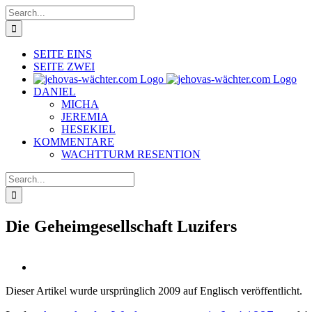
Skip
Search
to
for:
content
SEITE EINS
SEITE ZWEI
DANIEL
MICHA
JEREMIA
HESEKIEL
KOMMENTARE
WACHTTURM RESENTION
Search
for:
Die Geheimgesellschaft Luzifers
View
Larger
Dieser Artikel wurde ursprünglich 2009 auf Englisch veröffentlicht.
Image