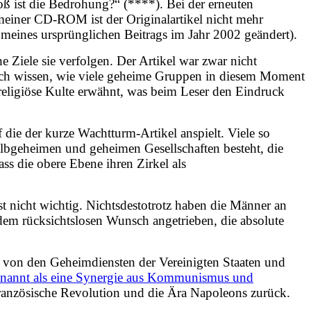
oß ist die Bedrohung?“ (****). Bei der erneuten
 meiner CD-ROM ist der Originalartikel nicht mehr
 meines ursprünglichen Beitrags im Jahr 2002 geändert).
 Ziele sie verfolgen. Der Artikel war zwar nicht
rklich wissen, wie viele geheime Gruppen in diesem Moment
religiöse Kulte erwähnt, was beim Leser den Eindruck
f die der kurze Wachtturm-Artikel anspielt. Viele so
albgeheimen und geheimen Gesellschaften besteht, die
ass die obere Ebene ihren Zirkel als
st nicht wichtig. Nichtsdestotrotz haben die Männer an
dem rücksichtslosen Wunsch angetrieben, die absolute
z von den Geheimdiensten der Vereinigten Staaten und
enannt als eine Synergie aus Kommunismus und
Französische Revolution und die Ära Napoleons zurück.