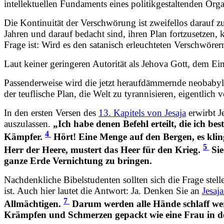
intellektuellen Fundaments eines politikgestaltenden Or
Die Kontinuität der Verschwörung ist zweifellos darauf 
Jahren und darauf bedacht sind, ihren Plan fortzusetzen
Frage ist: Wird es den satanisch erleuchteten Verschwörer
Laut keiner geringeren Autorität als Jehova Gott, dem Ei
Passenderweise wird die jetzt heraufdämmernde neobabylo
der teuflische Plan, die Welt zu tyrannisieren, eigentlich 
In den ersten Versen des
13. Kapitels von Jesaja
erwirbt J
auszulassen.
„Ich habe denen Befehl erteilt, die ich 
4
Kämpfer.
Hört! Eine Menge auf den Bergen, es kli
5
Herr der Heere, mustert das Heer für den Krieg.
Sie
ganze Erde Vernichtung zu bringen.
Nachdenkliche Bibelstudenten sollten sich die Frage ste
ist. Auch hier lautet die Antwort: Ja. Denken Sie an
Jesaj
7
Allmächtigen.
Darum werden alle Hände schlaff we
Krämpfen und Schmerzen gepackt wie eine Frau in den