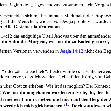
 dem Beginn des „Tages Jehovas“ zusammen – ein Vorgesc
berschneiden sich mit bestimmten Merkmalen der Prophezeiu
 auf die Menschen, wie sie von Jesaja prophezeit wurde. 
. Alle Gesichter laufen rot an.
a 14:12 das endgültige Urteil Jehovas über den anmaßenden
, du Sohn des Morgens, wie bist du zu Boden gestürzt, 
dernen Versionen verwenden in
Jesaja 14:12
nicht den Begr
“ oder „der Erleuchtete“. Leider wurde es fälschlicherweis
edoch hervor, dass Jehova den Titel auf den König von B
h über Gott zu erheben. Wie ist das möglich? Der Kontext d
 Wie bist du umgehauen worden zur Erde, du, der die 
 ich meinen Thron erheben und mich auf den Berg der
15
n werde ich mich gleichmachen.‘
Doch stattdessen wir