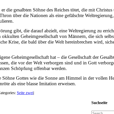
 er die gesalbten Söhne des Reiches tötet, die mit Christu
Thron über die Nationen als eine gefälschte Weltregierung,
ulieren.
örung gibt, die darauf abzielt, eine Weltregierung zu erri
n okkulten Geheimgesellschaft von Männern, die sich selbst 
che Krise, die bald über die Welt hereinbrechen wird, sich
 eigene Geheimgesellschaft hat – die Gesellschaft der Gesalb
ssen, die vor der Welt verborgen sind und in Gott verborge
ganzen Schöpfung offenbar werden.
e Söhne Gottes wie die Sonne am Himmel in der vollen Herr
öte als eine blasse Imitation erweisen.
ategories:
Seite zwei
|
Suchseite
Search