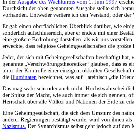
In der
Ausgabe des Wachtturms vom 1. Juni 1997
erschie
Durchsicht der oben genannten Ausgabe stellte sich hera
vorhanden. Entweder verliere ich den Verstand, oder der
Er gab einen oberflächlichen Überblick darüber, wie eini
sonderlich aufschlussreich, aber er endete mit einer Best
eine größere Bedrohung darstellen, als wir uns vorstell
erweckte, dass religiöse Geheimgesellschaften die größte 
Jeder, der sich mit Geheimgesellschaften beschäftigt hat, 
genannte „Verschwörungstheoretiker“ glauben, dass es ei
unter der Kontrolle einer einzigen, okkulten Gesellschaft 
die
Illuminaten
bezeichnet, was auf Lateinisch „die Erleuc
Das mag wahr sein oder auch nicht. Höchstwahrscheinlich 
der Spitze der Macht, wie auch immer sie sich nennen, 
Herrschaft über alle Völker und Nationen der Erde zu erl
Eine Geheimgesellschaft, die sich dem Umsturz des natio
anderer Regierungen bestätigt wurde, wird von ihnen als 
Nazismus.
Der Synarchismus selbst geht jedoch auf den M