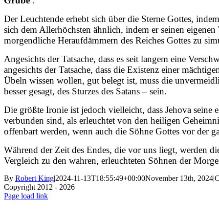
Grube
.
Der Leuchtende erhebt sich über die Sterne Gottes, indem
sich dem Allerhöchsten ähnlich, indem er seinen eigenen 
morgendliche Heraufdämmern des Reiches Gottes zu sim
Angesichts der Tatsache, dass es seit langem eine Verschw
angesichts der Tatsache, dass die Existenz einer mächtige
Übeln wissen wollen, gut belegt ist, muss die unvermeidli
besser gesagt, des Sturzes des Satans – sein.
Die größte Ironie ist jedoch vielleicht, dass Jehova seine
verbunden sind, als erleuchtet von den heiligen Geheimni
offenbart werden, wenn auch die Söhne Gottes vor der 
Während der Zeit des Endes, die vor uns liegt, werden di
Vergleich zu den wahren, erleuchteten Söhnen der Morgenr
By
Robert King
|
2024-11-13T18:55:49+00:00
November 13th, 2024
|
C
Copyright 2012 - 2026
Facebook
X
Instagram
Pinterest
Page load link
Go
to