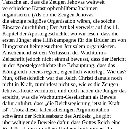
Tatsache an, dass die Zeugen Jehovas weltweit
verschiedene Katastrophenhilfemaßnahmen
organisieren. (Als ob die Zeugen Jehovas
die einzige religiöse Organisation wären, die solche
Einsätze durchführt.) Der Artikel verweist auf das 11.
Kapitel der Apostelgeschichte, wo wir lesen, dass die
ersten Jünger eine Hilfskampagne für die Brüder im von
Hungersnot heimgesuchten Jerusalem organisierten.
Anscheinend ist den Verfassern der Wachtturm-
Zeitschrift jedoch nicht einmal bewusst, dass der Bericht
in der Apostelgeschichte ihre Behauptung, dass das
Königreich bereits regiert, eigentlich widerlegt. Wie das?
Nun, offensichtlich war das Reich Christi damals noch
nicht in Kraft, zumindest nicht so, wie es die Zeugen
Jehovas heute vermuten, und doch haben die Jünger das
erreicht, was die Wachtturm-Gesellschaft als Beweis
dafür anführt, dass „die Reichsregierung jetzt in Kraft
ist“. Trotz dieser fadenscheinigen Argumentation
schwärmt der Schlussabsatz des Artikels: „Es gibt
überwältigende Beweise dafür, dass Gottes Reich eine
Realität ist, die in vollem Umfang funktioniert.“In