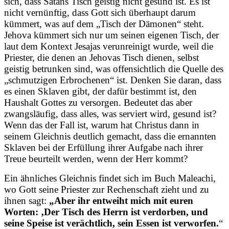
sich, dass Satans Tisch geistig nicht gesund ist. Es ist
nicht vernünftig, dass Gott sich überhaupt darum
kümmert, was auf dem „Tisch der Dämonen“ steht.
Jehova kümmert sich nur um seinen eigenen Tisch, der
laut dem Kontext Jesajas verunreinigt wurde, weil die
Priester, die denen an Jehovas Tisch dienen, selbst
geistig betrunken sind, was offensichtlich die Quelle des
„schmutzigen Erbrochenen“ ist. Denken Sie daran, dass
es einen Sklaven gibt, der dafür bestimmt ist, den
Haushalt Gottes zu versorgen. Bedeutet das aber
zwangsläufig, dass alles, was serviert wird, gesund ist?
Wenn das der Fall ist, warum hat Christus dann in
seinem Gleichnis deutlich gemacht, dass die ernannten
Sklaven bei der Erfüllung ihrer Aufgabe nach ihrer
Treue beurteilt werden, wenn der Herr kommt?
Ein ähnliches Gleichnis findet sich im Buch Maleachi,
wo Gott seine Priester zur Rechenschaft zieht und zu
ihnen sagt:
„Aber ihr entweiht mich mit euren
Worten: ‚Der Tisch des Herrn ist verdorben, und
seine Speise ist verächtlich, sein Essen ist verworfen.
“