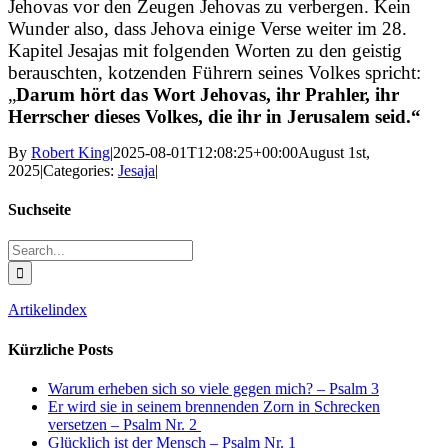
Jehovas vor den Zeugen Jehovas zu verbergen. Kein
Wunder also, dass Jehova einige Verse weiter im 28.
Kapitel Jesajas mit folgenden Worten zu den geistig
berauschten, kotzenden Führern seines Volkes spricht:
„
Darum hört das Wort Jehovas, ihr Prahler, ihr
Herrscher dieses Volkes, die ihr in Jerusalem seid.“
By
Robert King
|
2025-08-01T12:08:25+00:00
August 1st,
2025
|
Categories:
Jesaja
|
Suchseite
Search
for:
Artikelindex
Kürzliche Posts
Warum erheben sich so viele gegen mich? – Psalm 3
Er wird sie in seinem brennenden Zorn in Schrecken
versetzen – Psalm Nr. 2
Glücklich ist der Mensch – Psalm Nr. 1