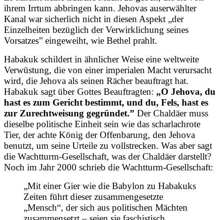
ihrem Irrtum abbringen kann. Jehovas auserwählter
Kanal war sicherlich nicht in diesen Aspekt „der
Einzelheiten bezüglich der Verwirklichung seines
Vorsatzes” eingeweiht, wie Bethel prahlt.
Habakuk schildert in ähnlicher Weise eine weltweite
Verwüstung, die von einer imperialen Macht verursacht
wird, die Jehova als seinen Rächer beauftragt hat.
Habakuk sagt über Gottes Beauftragten:
„O Jehova, du
hast es zum Gericht bestimmt, und du, Fels, hast es
zur Zurechtweisung gegründet.”
Der Chaldäer muss
dieselbe politische Einheit sein wie das scharlachrote
Tier, der achte König der Offenbarung, den Jehova
benutzt, um seine Urteile zu vollstrecken. Was aber sagt
die Wachtturm-Gesellschaft, was der Chaldäer darstellt?
Noch im Jahr 2000 schrieb die Wachtturm-Gesellschaft:
„Mit einer Gier wie die Babylon zu Habakuks
Zeiten führt dieser zusammengesetzte
„Mensch“, der sich aus politischen Mächten
zusammensetzt – seien sie faschistisch,