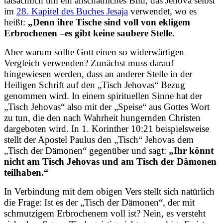
tatsächlich um ein anschauliches Bild, das Jehova selbst
im
28. Kapitel des Buches Jesaja
verwendet, wo es
heißt:
„Denn ihre Tische sind voll von ekligem
Erbrochenen –es gibt keine saubere Stelle.
Aber warum sollte Gott einen so widerwärtigen
Vergleich verwenden? Zunächst muss darauf
hingewiesen werden, dass an anderer Stelle in der
Heiligen Schrift auf den „Tisch Jehovas“ Bezug
genommen wird. In einem spirituellen Sinne hat der
„Tisch Jehovas“ also mit der „Speise“ aus Gottes Wort
zu tun, die den nach Wahrheit hungernden Christen
dargeboten wird. In 1. Korinther 10:21 beispielsweise
stellt der Apostel Paulus den „Tisch“ Jehovas dem
„Tisch der Dämonen“ gegenüber und sagt:
„Ihr könnt
nicht am Tisch Jehovas und am Tisch der Dämonen
teilhaben.“
In Verbindung mit dem obigen Vers stellt sich natürlich
die Frage: Ist es der „Tisch der Dämonen“, der mit
schmutzigem Erbrochenem voll ist? Nein, es versteht