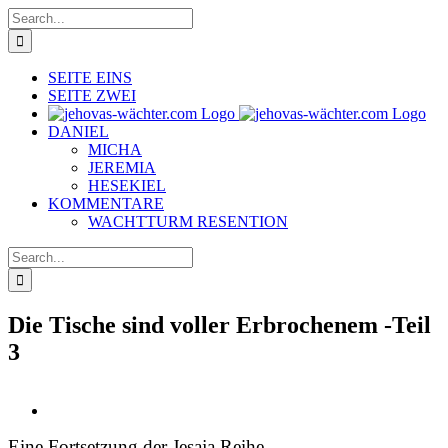
Skip
Search
to
for:
content
SEITE EINS
SEITE ZWEI
DANIEL
MICHA
JEREMIA
HESEKIEL
KOMMENTARE
WACHTTURM RESENTION
Search
for:
Die Tische sind voller Erbrochenem -Teil
3
View
Larger
Eine Fortsetzung der Jesaja Reihe
Image