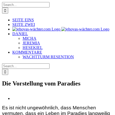
Skip
Search
to
for:
content
SEITE EINS
SEITE ZWEI
DANIEL
MICHA
JEREMIA
HESEKIEL
KOMMENTARE
WACHTTURM RESENTION
Search
for:
Die Vorstellung vom Paradies
View
Larger
Es ist nicht ungewöhnlich, dass Menschen
Image
vermuten, dass ein Leben im Paradies langweilig