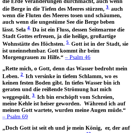
die Erde Veränderungen durchmacht, auch wenn
3
die Berge in die Tiefen des Meeres stürzen,
auch
wenn die Fluten des Meeres tosen und schäumen,
auch wenn die ungestüme See die Berge beben
4
lässt. Sela
Da ist ein Fluss, dessen Seitenarme die
Stadt Gottes erfreuen, ja die heilige, großartige
5
Wohnstätte des Höchsten.
Gott ist in der Stadt, sie
ist uneinnehmbar. Gott kommt ihr beim
Morgengrauen zu Hilfe.“
– Psalm 46
„Rette mich, o Gott, denn das Wasser bedroht mein
2
Leben.
Ich versinke in tiefem Schlamm, wo es
keinen festen Boden gibt. In tiefes Wasser bin ich
geraten und die reißende Strömung hat mich
3
weggespült.
Ich bin erschöpft vom Schreien,
meine Kehle ist heiser geworden.
Während ich auf
meinen Gott wartete, wurden meine Augen müde.“
– Psalm 69
„Doch Gott ist seit eh und je mein König,
er, der auf