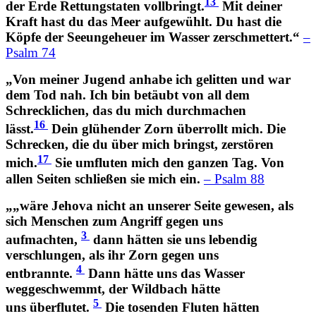
13
der Erde Rettungstaten vollbringt.
Mit deiner
Kraft hast du das Meer aufgewühlt. Du hast die
Köpfe der Seeungeheuer im Wasser zerschmettert.“
–
Psalm 74
„Von meiner Jugend anhabe ich gelitten und war
dem Tod nah. Ich bin betäubt von all dem
Schrecklichen, das du mich durchmachen
16
lässt.
Dein glühender Zorn überrollt mich. Die
Schrecken, die du über mich bringst, zerstören
17
mich.
Sie umfluten mich den ganzen Tag. Von
allen Seiten schließen sie mich ein.
– Psalm 88
„„wäre Jehova nicht an unserer Seite gewesen, als
sich Menschen zum Angriff gegen uns
3
aufmachten,
dann hätten sie uns lebendig
verschlungen, als ihr Zorn gegen uns
4
entbrannte.
Dann hätte uns das Wasser
weggeschwemmt, der Wildbach hätte
5
uns überflutet.
Die tosenden Fluten hätten