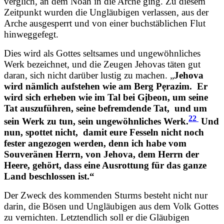
verglich, an dem Noah in die Arche ging. Zu diesem
Zeitpunkt wurden die Ungläubigen verlassen, aus der
Arche ausgesperrt und von einer buchstäblichen Flut
hinweggefegt.
Dies wird als Gottes seltsames und ungewöhnliches
Werk bezeichnet, und die Zeugen Jehovas täten gut
daran, sich nicht darüber lustig zu machen. „
Jehova
wird nämlich aufstehen wie am Berg Pẹrazim.
Er
wird sich erheben wie im Tal bei Gịbeon, um seine
Tat auszuführen, seine befremdende Tat,
und um
22
sein Werk zu tun, sein ungewöhnliches Werk.
Und
nun, spottet nicht,
damit eure Fesseln nicht noch
fester angezogen werden, denn ich habe vom
Souveränen Herrn, von Jehova, dem Herrn der
Heere, gehört, dass eine Ausrottung für das ganze
Land beschlossen ist.“
Der Zweck des kommenden Sturms besteht nicht nur
darin, die Bösen und Ungläubigen aus dem Volk Gottes
zu vernichten. Letztendlich soll er die Gläubigen