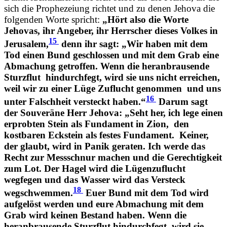
sich die Prophezeiung richtet und zu denen Jehova die
folgenden Worte spricht:
„Hört also die Worte
Jehovas, ihr Angeber, ihr Herrscher dieses Volkes in
15
Jerusalem,
denn ihr sagt: „Wir haben mit dem
Tod einen Bund geschlossen und mit dem Grab eine
Abmachung getroffen. Wenn die heranbrausende
Sturzflut
hindurchfegt, wird sie uns nicht erreichen,
weil wir zu einer Lüge Zuflucht genommen
und uns
16
unter Falschheit versteckt haben.“
Darum sagt
der Souveräne Herr Jehova: „Seht her, ich lege einen
erprobten Stein als Fundament in Zion,
den
kostbaren Eckstein als festes Fundament.
Keiner,
der glaubt, wird in Panik geraten. Ich werde das
Recht zur Messschnur machen und die Gerechtigkeit
zum Lot. Der Hagel wird die Lügenzuflucht
wegfegen und das Wasser wird das Versteck
18
wegschwemmen.
Euer Bund mit dem Tod wird
aufgelöst werden und eure Abmachung mit dem
Grab wird keinen Bestand haben. Wenn die
heranbrausende Sturzflut hindurchfegt, wird sie