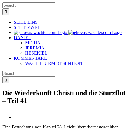
Skip
Search
to
for:
content
SEITE EINS
SEITE ZWEI
DANIEL
MICHA
JEREMIA
HESEKIEL
KOMMENTARE
WACHTTURM RESENTION
Search
for:
Die Wiederkunft Christi und die Sturzflut
– Teil 41
View
Larger
Eine Betrachtung von Kapitel 28. Leicht überarbeitet gegenüber
Image