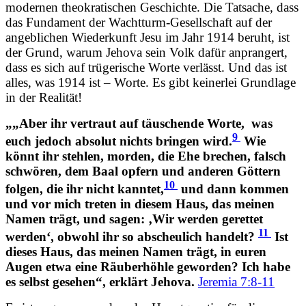
modernen theokratischen Geschichte. Die Tatsache, dass
das Fundament der Wachtturm-Gesellschaft auf der
angeblichen Wiederkunft Jesu im Jahr 1914 beruht, ist
der Grund, warum Jehova sein Volk dafür anprangert,
dass es sich auf trügerische Worte verlässt. Und das ist
alles, was 1914 ist – Worte. Es gibt keinerlei Grundlage
in der Realität!
„„Aber ihr vertraut auf täuschende Worte,
was
9
euch jedoch absolut nichts bringen wird.
Wie
könnt ihr stehlen, morden, die Ehe brechen, falsch
schwören, dem B
aa
l opfern und anderen Göttern
10
folgen, die ihr nicht kanntet,
und dann kommen
und vor mich treten in diesem Haus, das meinen
Namen trägt, und sagen: ‚Wir werden gerettet
11
werden‘, obwohl ihr so abscheulich handelt?
Ist
dieses Haus, das meinen Namen trägt, in euren
Augen etwa eine Räuberhöhle geworden? Ich habe
es selbst gesehen“, erklärt Jehova.
Jeremia 7:8-11