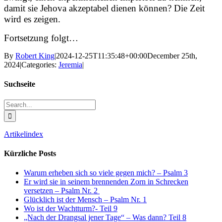
damit sie Jehova akzeptabel dienen können? Die Zeit
wird es zeigen.
Fortsetzung folgt…
By
Robert King
|
2024-12-25T11:35:48+00:00
December 25th,
2024
|
Categories:
Jeremia
|
Suchseite
Search
for:
Artikelindex
Kürzliche Posts
Warum erheben sich so viele gegen mich? – Psalm 3
Er wird sie in seinem brennenden Zorn in Schrecken
versetzen – Psalm Nr. 2
Glücklich ist der Mensch – Psalm Nr. 1
Wo ist der Wachtturm?- Teil 9
„Nach der Drangsal jener Tage“ – Was dann? Teil 8