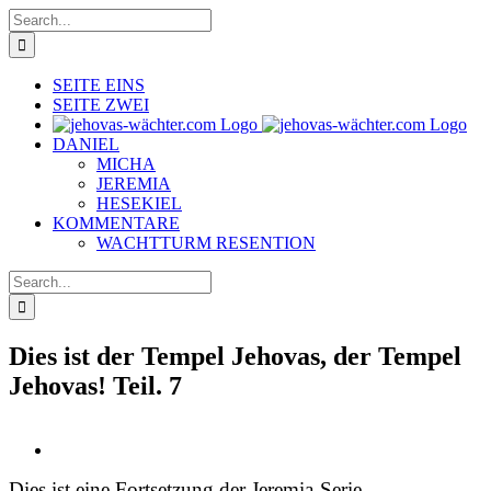
Skip
Search
to
for:
content
SEITE EINS
SEITE ZWEI
DANIEL
MICHA
JEREMIA
HESEKIEL
KOMMENTARE
WACHTTURM RESENTION
Search
for:
Dies ist der Tempel Jehovas, der Tempel
Jehovas! Teil. 7
View
Larger
Dies ist eine Fortsetzung der Jeremia-Serie
Image