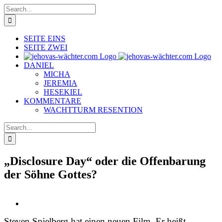
Skip
Search
to
for:
content
SEITE EINS
SEITE ZWEI
DANIEL
MICHA
JEREMIA
HESEKIEL
KOMMENTARE
WACHTTURM RESENTION
Search
for:
„Disclosure Day“ oder die Offenbarung
der Söhne Gottes?
View
Larger
Steven Spielberg hat einen neuen Film. Er heißt
Image