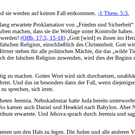
nd sie werden auf keinen Fall entkommen.
-1 Thess. 5:3.
e lang erwartete Proklamation von „Frieden und Sicherheit
uben machen, dass sie die Weltlage unter Kontrolle haben. 
t werden!
(Offb. 17:5, 15-18)
„Gott [wird] es ihnen ins Her
falschen Religion, einschließlich des Christenheit. Gott w
örner stehen für alle politischen Mächte, die das „wilde Ti
ich der falschen Religion zuwenden, wird dies der Beginn 
ig zu machen. Gottes Wort wird sich durchsetzen, unabhäng
en. Und das ist besonders dann der Fall, wenn diejenige
u sprechen, sich irren.
heten Jeremia. Nebukadnezar hatte Juda bereits unterworfe
So kamen auch Daniel und Hesekiel nach Babylon. Aber N
ribute erwartete. Und Jehova sprach durch Jeremia und sag
Riemen um den Hals zu legen. Die Juden und alle anderen 