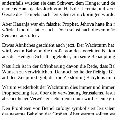
andernfalls würden sie dem Schwert, dem Hunger und der
namens Hananja das Joch vom Hals des Jeremia und zertrüm
Geräte des Tempels nach Jerusalem zurückbringen würde
Aber Hananja war ein falscher Prophet. Jehova hatte ihn 
würde. Und das tat er auch. Doch selbst nach diesem mäc
Seuchen ausrotten
.
Etwas Ähnliches geschieht auch jetzt. Der Wachtturm hat
wird, wenn Babylon die Große von den Vereinten Nationen 
aus der Heiligen Schrift angeboten, um seine Behauptun
Natürlich ist in der Offenbarung davon die Rede, dass B
Wunsch zu verwirklichen. Dennoch sollte der fleißige Bi
auf den Zeitpunkt gibt, der die Zerstörung Babylons mit
Warum wiederholt der Wachtturm dies immer und immer wie
Prophezeiung Jesu über die Verwüstung Jerusalems. Jesus 
abscheulicher Verwüster steht, denn dann wird es eine gr
Den Propheten von Bethel zufolge symbolisiert Jerusal
das gesamte Babylon der Großen. Aber warum sollten wah