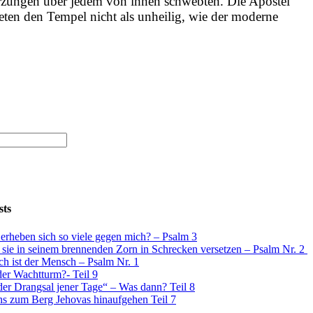
erzungen über jedem von ihnen schwebten. Die Apostel
teten den Tempel nicht als unheilig, wie der moderne
sts
rheben sich so viele gegen mich? – Psalm 3
 sie in seinem brennenden Zorn in Schrecken versetzen – Psalm Nr. 2
ch ist der Mensch – Psalm Nr. 1
der Wachtturm?- Teil 9
er Drangsal jener Tage“ – Was dann? Teil 8
ns zum Berg Jehovas hinaufgehen Teil 7