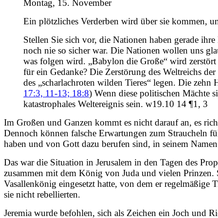
Montag, 15. November
Ein plötzliches Verderben wird über sie kommen, u
Stellen Sie sich vor, die Nationen haben gerade ihr
noch nie so sicher war. Die Nationen wollen uns gla
was folgen wird. „Babylon die Große“ wird zerstör
für ein Gedanke? Die Zerstörung des Weltreichs der 
des „scharlachroten wilden Tieres“ legen. Die zehn H
17:3, 11-13; 18:8
) Wenn diese politischen Mächte s
katastrophales Weltereignis sein. w19.10 14 ¶1, 3
Im Großen und Ganzen kommt es nicht darauf an, es richt
Dennoch können falsche Erwartungen zum Straucheln führ
haben und von Gott dazu berufen sind, in seinem Namen z
Das war die Situation in Jerusalem in den Tagen des Prop
zusammen mit dem König von Juda und vielen Prinzen. 
Vasallenkönig eingesetzt hatte, von dem er regelmäßige T
sie nicht rebellierten.
Jeremia wurde befohlen, sich als Zeichen ein Joch und 