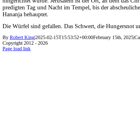
hingerichtet wurde. Jerusalem ist der Ort, an dem das C
predigten Tag und Nacht im Tempel, bis der abscheuliche 
Hananja behauptet.
Die Würfel sind gefallen. Das Schwert, die Hungersnot u
By
Robert King
|
2025-02-15T15:53:52+00:00
February 15th, 2025
|
Ca
Copyright 2012 - 2026
Facebook
X
Instagram
Pinterest
Page load link
Go
to
Top