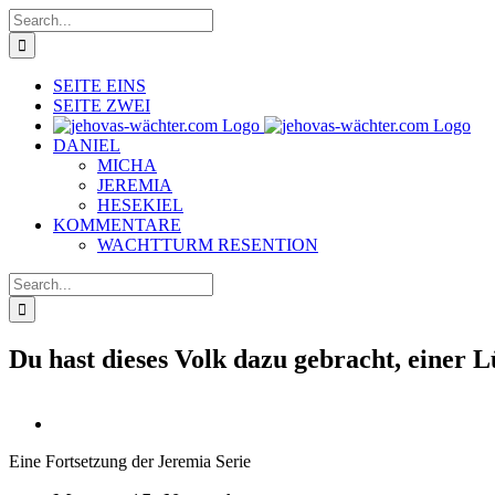
Skip
Search
to
for:
content
SEITE EINS
SEITE ZWEI
DANIEL
MICHA
JEREMIA
HESEKIEL
KOMMENTARE
WACHTTURM RESENTION
Search
for:
Du hast dieses Volk dazu gebracht, einer L
View
Larger
Eine Fortsetzung der Jeremia Serie
Image