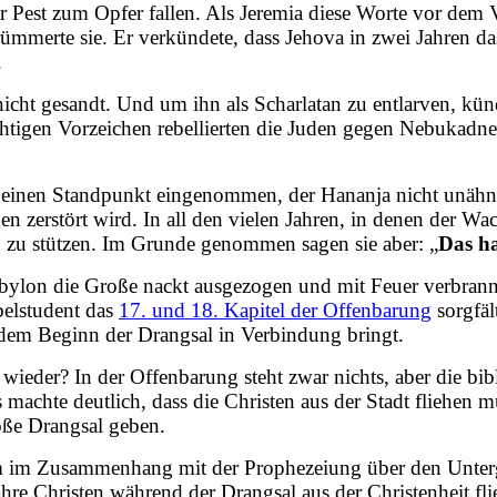
 Pest zum Opfer fallen. Als Jeremia diese Worte vor dem 
merte sie. Er verkündete, dass Jehova in zwei Jahren das 
.
nicht gesandt. Und um ihn als Scharlatan zu entlarven, kün
htigen Vorzeichen rebellierten die Juden gegen Nebukadne
 einen Standpunkt eingenommen, der Hananja nicht unähnli
zerstört wird. In all den vielen Jahren, in denen der Wach
g zu stützen. Im Grunde genommen sagen sie aber: „
Das ha
abylon die Große nackt ausgezogen und mit Feuer verbrannt
belstudent das
17. und 18. Kapitel der Offenbarung
sorgfäl
 dem Beginn der Drangsal in Verbindung bringt.
der? In der Offenbarung steht zwar nichts, aber die bibl
machte deutlich, dass die Christen aus der Stadt fliehen m
oße Drangsal geben.
em im Zusammenhang mit der Prophezeiung über den Unterg
re Christen während der Drangsal aus der Christenheit fl