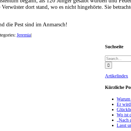
hristentum begann, als 120 Jünger gesalbt wurden und Feu
Verwüster dort stand, wo es nicht hingehörte. Sie betrach
nd die Pest sind im Anmarsch!
tegories:
Jeremia
|
Suchseite
Search
for:
Artikelindex
Kürzliche Po
Warum e
Er wird
Glückli
Wo ist 
„Nach d
Lasst u