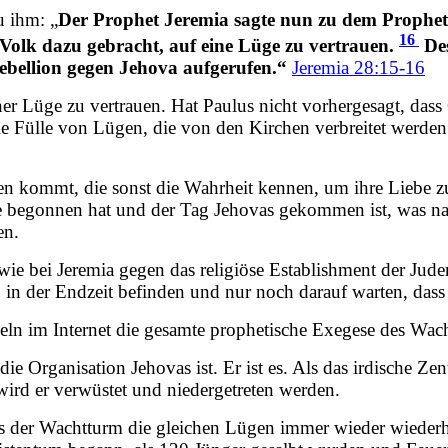
u ihm: „
Der Prophet Jeremia sagte nun zu dem Prophete
16
 Volk dazu gebracht, auf eine Lüge zu vertrauen.
Des
Rebellion gegen Jehova aufgerufen.“
Jeremia 28:15-16
r Lüge zu vertrauen. Hat Paulus nicht vorhergesagt, dass
e Fülle von Lügen, die von den Kirchen verbreitet werden 
denen kommt, die sonst die Wahrheit kennen, um ihre Liebe
usie begonnen hat und der Tag Jehovas gekommen ist, was n
en.
st wie bei Jeremia gegen das religiöse Establishment der 
tten in der Endzeit befinden und nur noch darauf warten, das
eln im Internet die gesamte prophetische Exegese des Wach
m die Organisation Jehovas ist. Er ist es. Als das irdische 
wird er verwüstet und niedergetreten werden.
ss der Wachtturm die gleichen Lügen immer wieder wiederhol