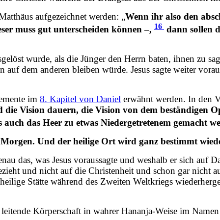
 Matthäus aufgezeichnet werden: „
Wenn ihr also den absc
16
Leser muss gut unterscheiden können –,
dann sollen d
gelöst wurde, als die Jünger den Herrn baten, ihnen zu s
ein auf dem anderen bleiben würde. Jesus sagte weiter vora
Elemente im
8. Kapitel von Daniel
erwähnt werden. In den V
d die Vision dauern, die Vision von dem beständigen 
als auch das Heer zu etwas Niedergetretenem gemacht 
orgen. Und der heilige Ort wird ganz bestimmt wieder
genau das, was Jesus voraussagte und weshalb er sich auf 
bezieht und nicht auf die Christenheit und schon gar nicht
 heilige Stätte während des Zweiten Weltkriegs wiederherge
s die leitende Körperschaft in wahrer Hananja-Weise im Nam