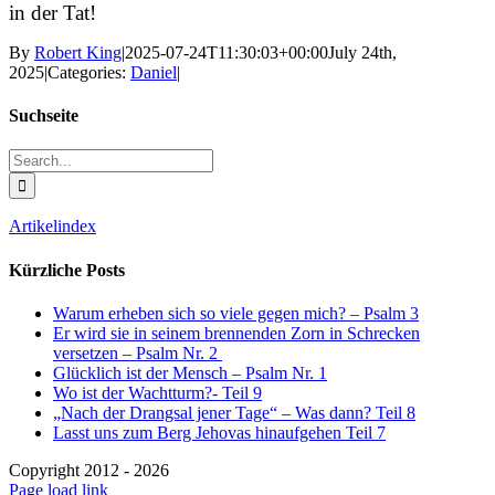
in der Tat!
By
Robert King
|
2025-07-24T11:30:03+00:00
July 24th,
2025
|
Categories:
Daniel
|
Suchseite
Search
for:
Artikelindex
Kürzliche Posts
Warum erheben sich so viele gegen mich? – Psalm 3
Er wird sie in seinem brennenden Zorn in Schrecken
versetzen – Psalm Nr. 2
Glücklich ist der Mensch – Psalm Nr. 1
Wo ist der Wachtturm?- Teil 9
„Nach der Drangsal jener Tage“ – Was dann? Teil 8
Lasst uns zum Berg Jehovas hinaufgehen Teil 7
Copyright 2012 - 2026
Facebook
X
Instagram
Pinterest
Page load link