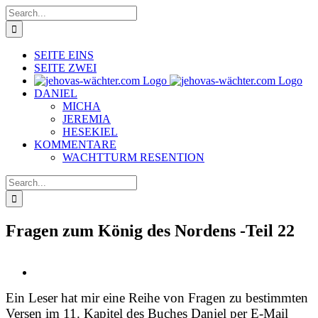
Skip
Search
to
for:
content
SEITE EINS
SEITE ZWEI
DANIEL
MICHA
JEREMIA
HESEKIEL
KOMMENTARE
WACHTTURM RESENTION
Search
for:
Fragen zum König des Nordens -Teil 22
View
Larger
Ein Leser hat mir eine Reihe von Fragen zu bestimmten
Image
Versen im 11. Kapitel des Buches Daniel per E-Mail