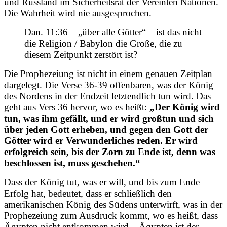
und Russland im Sicherheitsrat der Vereinten Nationen.
Die Wahrheit wird nie ausgesprochen.
Dan. 11:36 – „über alle Götter“ – ist das nicht
die Religion / Babylon die Große, die zu
diesem Zeitpunkt zerstört ist?
Die Prophezeiung ist nicht in einem genauen Zeitplan
dargelegt. Die Verse 36-39 offenbaren, was der König
des Nordens in der Endzeit letztendlich tun wird. Das
geht aus Vers 36 hervor, wo es heißt:
„Der König wird
tun, was ihm gefällt, und er wird großtun und sich
über jeden Gott erheben, und gegen den Gott der
Götter wird er Verwunderliches reden. Er wird
erfolgreich sein, bis der Zorn zu Ende ist, denn was
beschlossen ist, muss geschehen.“
Dass der König tut, was er will, und bis zum Ende
Erfolg hat, bedeutet, dass er schließlich den
amerikanischen König des Südens unterwirft, was in der
Prophezeiung zum Ausdruck kommt, wo es heißt, dass
Ägypten nicht entkommen wird – Ägypten ist der