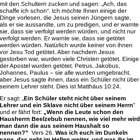
mit den Schultern zucken und sagen: „Ach, das
schaffe ich schon“. Ich möchte Ihnen einige der
Dinge vorlesen, die Jesus seinen Jüngern sagte,
als er sie aussandte, um zu predigen, und er warnte
sie, dass sie verfolgt werden würden, und nicht nur
verfolgt werden. Er warnte sie, dass sie getötet
werden würden. Natürlich wurde keiner von ihnen
vor Jesu Tod getötet. Aber nachdem Jesus
gestorben war, wurden viele Christen getötet. Einige
der Apostel wurden getötet. Petrus, Jakobus,
Johannes, Paulus – sie alle wurden umgebracht,
aber Jesus sagte ihnen, dass ein Schüler nicht über
seinem Lehrer steht. Dies ist Matthäus 10:24.
Er sagt: „
Ein Schüler steht nicht über seinem
Lehrer und ein Sklave nicht über seinem Herrn
”
und er fährt fort:
„Wenn die Leute schon den
Hausherrn B
ee
lzebub nennen, wie viel mehr wir
man dann die aus seinem Haushalt so
nennen?”
Vers 26.
Was ich euch im Dunkeln
sage, das gebt im Hellen weiter, und was ihr im