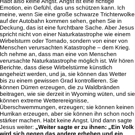
Habt also keine Angst. Angst ist eine richtige
Emotion, ein Gefühl, das uns schützen kann. Ich
meine, wenn Sie eine große schwarze Trichterwolke
auf der Autobahn kommen sehen, gehen Sie in
Deckung, das ist eine furchtbare Sache. Aber Jesus
spricht nicht von einer Naturkatastrophe wie einem
Wirbelsturm oder Tornado, sondern von einer von
Menschen verursachten Katastrophe – dem Krieg.
Ich nehme an, dass man eine von Menschen
verursachte Naturkatastrophe möglich ist. Wir hören
Berichte, dass diese Wirbelstürme künstlich
angeheizt werden, und ja, sie können das Wetter
bis zu einem gewissen Grad kontrollieren. Sie
können Dürren erzeugen, die zu Waldbränden
beitragen, wie sie derzeit in Wyoming wüten, und si
können extreme Wetterereignisse,
Überschwemmungen, erzeugen; sie können keinen
Hurrikan erzeugen, aber sie können ihn schon noch
stärker machen. Habt keine Angst. Und dann sagte
Jesus weiter:
„Weiter sagte er zu ihnen: „Ein Volk
wird sich gegen das andere erheben und ein