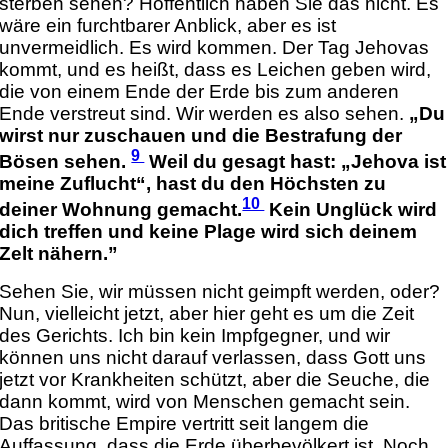
sterben sehen? Hoffentlich haben Sie das nicht. Es
wäre ein furchtbarer Anblick, aber es ist
unvermeidlich. Es wird kommen. Der Tag Jehovas
kommt, und es heißt, dass es Leichen geben wird,
die von einem Ende der Erde bis zum anderen
Ende verstreut sind. Wir werden es also sehen.
„Du
wirst nur zuschauen und die Bestrafung der
9
Bösen sehen.
Weil du gesagt hast: „Jehova ist
meine Zuflucht“, hast du den Höchsten zu
10
deiner Wohnung gemacht.
Kein Unglück wird
dich treffen und keine Plage wird sich deinem
Zelt nähern.”
Sehen Sie, wir müssen nicht geimpft werden, oder?
Nun, vielleicht jetzt, aber hier geht es um die Zeit
des Gerichts. Ich bin kein Impfgegner, und wir
können uns nicht darauf verlassen, dass Gott uns
jetzt vor Krankheiten schützt, aber die Seuche, die
dann kommt, wird von Menschen gemacht sein.
Das britische Empire vertritt seit langem die
Auffassung, dass die Erde überbevölkert ist. Noch