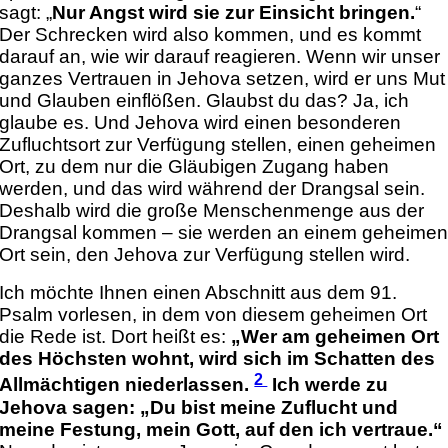
sagt: „
Nur Angst wird sie zur Einsicht bringen.
“
Der Schrecken wird also kommen, und es kommt
darauf an, wie wir darauf reagieren. Wenn wir unser
ganzes Vertrauen in Jehova setzen, wird er uns Mut
und Glauben einflößen. Glaubst du das? Ja, ich
glaube es. Und Jehova wird einen besonderen
Zufluchtsort zur Verfügung stellen, einen geheimen
Ort, zu dem nur die Gläubigen Zugang haben
werden, und das wird während der Drangsal sein.
Deshalb wird die große Menschenmenge aus der
Drangsal kommen – sie werden an einem geheime
Ort sein, den Jehova zur Verfügung stellen wird.
Ich möchte Ihnen einen Abschnitt aus dem 91.
Psalm vorlesen, in dem von diesem geheimen Ort
die Rede ist. Dort heißt es:
„Wer am geheimen Ort
des Höchsten wohnt, wird sich im Schatten des
2
Allmächtigen niederlassen.
Ich werde zu
Jehova sagen: „Du bist meine Zuflucht und
meine Festung, mein Gott, auf den ich vertraue.“