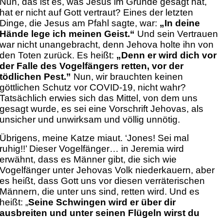
Nun, das ist es, was Jesus im Grunde gesagt hat,
hat er nicht auf Gott vertraut? Eines der letzten
Dinge, die Jesus am Pfahl sagte, war:
„In deine
Hände lege ich meinen Geist.“
Und sein Vertraue
war nicht unangebracht, denn Jehova holte ihn von
den Toten zurück. Es heißt:
„Denn er wird dich vor
der Falle des Vogelfängers retten, vor der
tödlichen Pest.”
Nun, wir brauchten keinen
göttlichen Schutz vor COVID-19, nicht wahr?
Tatsächlich erwies sich das Mittel, von dem uns
gesagt wurde, es sei eine Vorschrift Jehovas, als
unsicher und unwirksam und völlig unnötig.
Übrigens, meine Katze miaut. ‘Jones! Sei mal
ruhig!!’ Dieser Vogelfänger… in Jeremia wird
erwähnt, dass es Männer gibt, die sich wie
Vogelfänger unter Jehovas Volk niederkauern, aber
es heißt, dass Gott uns vor diesen verräterischen
Männern, die unter uns sind, retten wird. Und es
heißt: „
Seine Schwingen wird er über dir
ausbreiten und unter seinen Flügeln wirst du