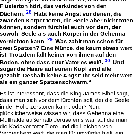
Flüsterton hört, das verkündet von den
28
Dächern.
Habt keine Angst vor denen, die
zwar den Körper töten, die Seele aber nicht töten
können, sondern fürchtet euch vor dem, der
sowohl Seele als auch Körper in der Gehẹnna
29
vernichten kann.
Was zahlt man schon für
zwei Spatzen? Eine Münze, die kaum etwas wert
ist. Trotzdem fällt keiner von ihnen auf den
30
Boden, ohne dass euer Vater es weiß.
Und
sogar die Haare auf eurem Kopf sind alle
gezählt. Deshalb keine Angst: Ihr seid mehr wert
als ein ganzer Spatzenschwarm.“
Es ist interessant, dass die King James Bibel sagt,
dass man sich vor dem fürchten soll, der die Seele
in der Hölle zerstören kann, oder? Nun,
glücklicherweise wissen wir, dass Gehenna eine
Müllhalde außerhalb Jerusalems war, auf die man
die Kadaver toter Tiere und die Leichen von
Verbrechern warf, die man für unwürdig hielt, ein