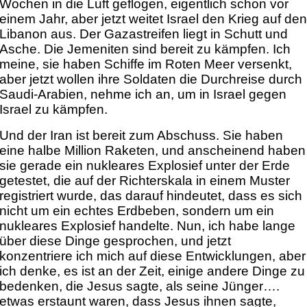
Wochen in die Luft geflogen, eigentlich schon vor
einem Jahr, aber jetzt weitet Israel den Krieg auf de
Libanon aus. Der Gazastreifen liegt in Schutt und
Asche. Die Jemeniten sind bereit zu kämpfen. Ich
meine, sie haben Schiffe im Roten Meer versenkt,
aber jetzt wollen ihre Soldaten die Durchreise durch
Saudi-Arabien, nehme ich an, um in Israel gegen
Israel zu kämpfen.
Und der Iran ist bereit zum Abschuss. Sie haben
eine halbe Million Raketen, und anscheinend haben
sie gerade ein nukleares Explosief unter der Erde
getestet, die auf der Richterskala in einem Muster
registriert wurde, das darauf hindeutet, dass es sich
nicht um ein echtes Erdbeben, sondern um ein
nukleares Explosief handelte. Nun, ich habe lange
über diese Dinge gesprochen, und jetzt
konzentriere ich mich auf diese Entwicklungen, aber
ich denke, es ist an der Zeit, einige andere Dinge zu
bedenken, die Jesus sagte, als seine Jünger….
etwas erstaunt waren, dass Jesus ihnen sagte,