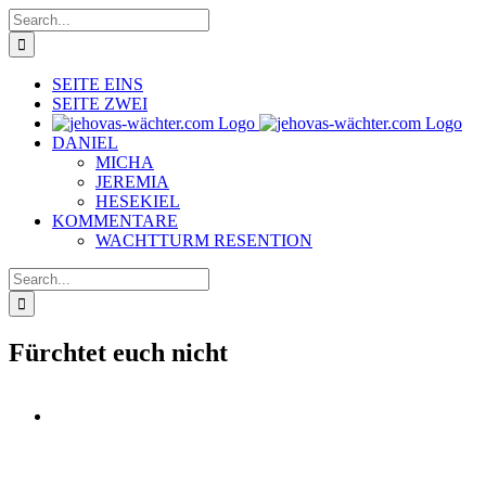
Skip
Search
to
for:
content
SEITE EINS
SEITE ZWEI
DANIEL
MICHA
JEREMIA
HESEKIEL
KOMMENTARE
WACHTTURM RESENTION
Search
for:
Fürchtet euch nicht
View
Larger
Image