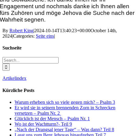
Engagement und nochmals danke ich Ihnen allen
fürs Zuhören und möge Jehova die Suche nach der
Wahrheit segnen.
By
Robert King
|
2024-10-14T13:40:23+00:00
October 14th,
2024
|
Categories:
Seite eins
|
Suchseite
Search
for:
Artikelindex
Kürzliche Posts
Warum erheben sich so viele gegen mich? – Psalm 3
Er wird sie in seinem brennenden Zorn in Schrecken
versetzen – Psalm Nr. 2
Glücklich ist der Mensch – Psalm Nr. 1
Wo ist der Wachtturm?- Teil 9
„Nach der Drangsal jener Tage“ – Was dann? Teil 8
Lasst uns zum Berg Jehovas hinaufgehen Teil 7