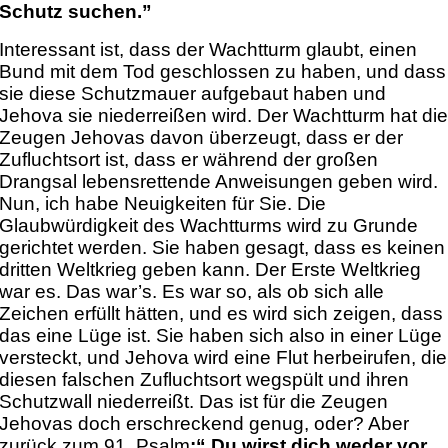
Schutz suchen.”
Interessant ist, dass der Wachtturm glaubt, einen
Bund mit dem Tod geschlossen zu haben, und dass
sie diese Schutzmauer aufgebaut haben und
Jehova sie niederreißen wird. Der Wachtturm hat di
Zeugen Jehovas davon überzeugt, dass er der
Zufluchtsort ist, dass er während der großen
Drangsal lebensrettende Anweisungen geben wird.
Nun, ich habe Neuigkeiten für Sie. Die
Glaubwürdigkeit des Wachtturms wird zu Grunde
gerichtet werden. Sie haben gesagt, dass es keinen
dritten Weltkrieg geben kann. Der Erste Weltkrieg
war es. Das war’s. Es war so, als ob sich alle
Zeichen erfüllt hätten, und es wird sich zeigen, dass
das eine Lüge ist. Sie haben sich also in einer Lüge
versteckt, und Jehova wird eine Flut herbeirufen, die
diesen falschen Zufluchtsort wegspült und ihren
Schutzwall niederreißt. Das ist für die Zeugen
Jehovas doch erschreckend genug, oder? Aber
zurück zum 91. Psalm
:“
Du wirst dich weder vor