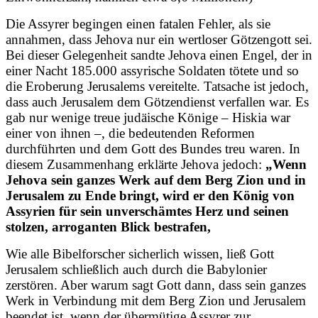
Die Assyrer begingen einen fatalen Fehler, als sie
annahmen, dass Jehova nur ein wertloser Götzengott sei.
Bei dieser Gelegenheit sandte Jehova einen Engel, der in
einer Nacht 185.000 assyrische Soldaten tötete und so
die Eroberung Jerusalems vereitelte. Tatsache ist jedoch,
dass auch Jerusalem dem Götzendienst verfallen war. Es
gab nur wenige treue judäische Könige – Hiskia war
einer von ihnen –, die bedeutenden Reformen
durchführten und dem Gott des Bundes treu waren. In
diesem Zusammenhang erklärte Jehova jedoch:
„Wenn
Jehova sein ganzes Werk auf dem Berg Zion und in
Jerusalem zu Ende bringt, wird er den König von
Assyrien für sein unverschämtes Herz und seinen
stolzen, arroganten Blick bestrafen,
Wie alle Bibelforscher sicherlich wissen, ließ Gott
Jerusalem schließlich auch durch die Babylonier
zerstören. Aber warum sagt Gott dann, dass sein ganzes
Werk in Verbindung mit dem Berg Zion und Jerusalem
beendet ist, wenn der übermütige Assyrer zur