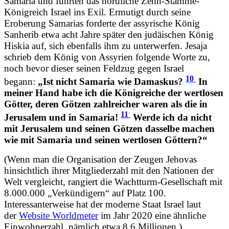
Samaria und führten das nördliche Zehn-Stämme-
Königreich Israel ins Exil. Ermutigt durch seine
Eroberung Samarias forderte der assyrische König
Sanherib etwa acht Jahre später den judäischen König
Hiskia auf, sich ebenfalls ihm zu unterwerfen. Jesaja
schrieb dem König von Assyrien folgende Worte zu,
noch bevor dieser seinen Feldzug gegen Israel
10
begann:
„Ist nicht Samaria wie Damaskus?
In
meiner Hand habe ich die Königreiche der wertlosen
Götter, deren Götzen zahlreicher waren als die in
11
Jerusalem und in Samaria!
Werde ich da nicht
mit Jerusalem und seinen Götzen dasselbe machen
wie mit Samaria und seinen wertlosen Göttern?“
(Wenn man die Organisation der Zeugen Jehovas
hinsichtlich ihrer Mitgliederzahl mit den Nationen der
Welt vergleicht, rangiert die Wachtturm-Gesellschaft mit
8.000.000 „Verkündigern“ auf Platz 100.
Interessanterweise hat der moderne Staat Israel laut
der
Website Worldmeter
im Jahr 2020 eine ähnliche
Einwohnerzahl, nämlich etwa 8,6 Millionen.)