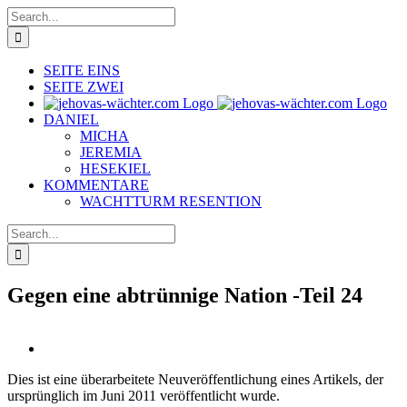
Skip
Search
to
for:
content
SEITE EINS
SEITE ZWEI
DANIEL
MICHA
JEREMIA
HESEKIEL
KOMMENTARE
WACHTTURM RESENTION
Search
for:
Gegen eine abtrünnige Nation -Teil 24
View
Larger
Dies ist eine überarbeitete Neuveröffentlichung eines Artikels, der
Image
ursprünglich im Juni 2011 veröffentlicht wurde.