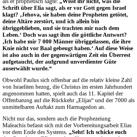
als er prophetisch sagte:
„Wisst ihr nicht, was die
Schrift über Elia sagt, als er vor Gott gegen Israel
klagt? ‚Jehova, sie haben deine Propheten getötet,
deine Altäre zerstört, und ich allein bin
übriggeblieben, und sie trachten mir nach dem
Leben.‘ Doch was sagt ihm die göttliche Antwort?
‚Ich habe mir 7 000 Männer übriggelassen, die ihre
Knie nicht vor Baal gebeugt haben.‘ Auf diese Weise
ist also auch in der gegenwärtigen Zeit ein Überrest
aufgetaucht, der aufgrund unverdienter Güte
auserwählt wurde.“
Obwohl Paulus sich offenbar auf die relativ kleine Zahl
von Israeliten bezog, die Christus im ersten Jahrhundert
angenommen hatten, spielt auch das 11. Kapitel der
Offenbarung auf die Rückkehr „Elijas“ und der 7000 als
unmittelbaren Auftakt zum Harmagedon an.
Nicht nur das, sondern auch die Prophezeiung
Maleachis befasst sich mit der Vorbereitungsarbeit Elias
vor dem Ende des Systems.
„Seht! Ich schicke euch