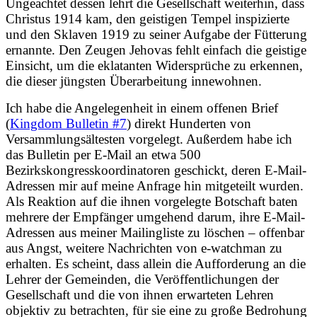
Ungeachtet dessen lehrt die Gesellschaft weiterhin, dass
Christus 1914 kam, den geistigen Tempel inspizierte
und den Sklaven 1919 zu seiner Aufgabe der Fütterung
ernannte. Den Zeugen Jehovas fehlt einfach die geistige
Einsicht, um die eklatanten Widersprüche zu erkennen,
die dieser jüngsten Überarbeitung innewohnen.
Ich habe die Angelegenheit in einem offenen Brief
(
Kingdom Bulletin #7
) direkt Hunderten von
Versammlungsältesten vorgelegt. Außerdem habe ich
das Bulletin per E-Mail an etwa 500
Bezirkskongresskoordinatoren geschickt, deren E-Mail-
Adressen mir auf meine Anfrage hin mitgeteilt wurden.
Als Reaktion auf die ihnen vorgelegte Botschaft baten
mehrere der Empfänger umgehend darum, ihre E-Mail-
Adressen aus meiner Mailingliste zu löschen – offenbar
aus Angst, weitere Nachrichten von e-watchman zu
erhalten. Es scheint, dass allein die Aufforderung an die
Lehrer der Gemeinden, die Veröffentlichungen der
Gesellschaft und die von ihnen erwarteten Lehren
objektiv zu betrachten, für sie eine zu große Bedrohung