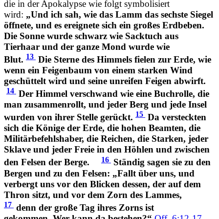
die in der Apokalypse wie folgt symbolisiert
wird:
„Und ich sah, wie das Lamm das sechste Siegel
öffnete, und es ereignete sich ein großes Erdbeben.
Die Sonne wurde schwarz wie Sacktuch aus
Tierhaar und der ganze Mond wurde wie
13
Blut.
Die Sterne des Himmels fielen zur Erde, wie
wenn ein Feigenbaum von einem starken Wind
geschüttelt wird und seine unreifen Feigen abwirft.
14
Der Himmel verschwand wie eine Buchrolle, die
man zusammenrollt, und jeder Berg und jede Insel
15
wurden von ihrer Stelle gerückt.
Da versteckten
sich die Könige der Erde, die hohen Beamten, die
Militärbefehlshaber, die Reichen, die Starken, jeder
Sklave und jeder Freie in den Höhlen und zwischen
16
den Felsen der Berge.
Ständig sagen sie zu den
Bergen und zu den Felsen: „Fallt über uns, und
verbergt uns vor den Blicken dessen, der auf dem
Thron sitzt, und vor dem Zorn des Lammes,
17
denn der große Tag ihres Zorns ist
gekommen. Wer kann da bestehen?“
Off. 6:12-17