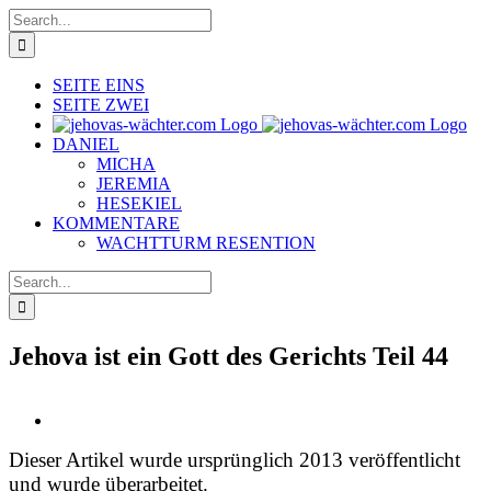
Skip
Search
to
for:
content
SEITE EINS
SEITE ZWEI
DANIEL
MICHA
JEREMIA
HESEKIEL
KOMMENTARE
WACHTTURM RESENTION
Search
for:
Jehova ist ein Gott des Gerichts Teil 44
View
Larger
Dieser Artikel wurde ursprünglich 2013 veröffentlicht
Image
und wurde überarbeitet.