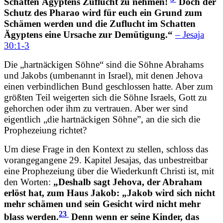
Schatten Ägyptens Zuflucht zu nehmen!
Doch der
Schutz des Pharao wird für euch ein Grund zum
Schämen werden und die Zuflucht im Schatten
Ägyptens eine Ursache zur Demütigung.“
– Jesaja
30:1-3
Die „hartnäckigen Söhne“ sind die Söhne Abrahams
und Jakobs (umbenannt in Israel), mit denen Jehova
einen verbindlichen Bund geschlossen hatte. Aber zum
größten Teil weigerten sich die Söhne Israels, Gott zu
gehorchen oder ihm zu vertrauen. Aber wer sind
eigentlich „die hartnäckigen Söhne”, an die sich die
Prophezeiung richtet?
Um diese Frage in den Kontext zu stellen, schloss das
vorangegangene 29. Kapitel Jesajas, das unbestreitbar
eine Prophezeiung über die Wiederkunft Christi ist, mit
den Worten:
„Deshalb sagt Jehova, der Abraham
erlöst hat, zum Haus Jakob: „Jakob wird sich nicht
mehr schämen und sein Gesicht wird nicht mehr
23
blass werden.
Denn wenn er seine Kinder, das