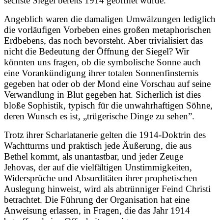
sechste Siegel bereits 1914 geöffnet wurde.
Angeblich waren die damaligen Umwälzungen lediglich
die vorläufigen Vorbeben eines großen metaphorischen
Erdbebens, das noch bevorsteht. Aber trivialisiert das
nicht die Bedeutung der Öffnung der Siegel? Wir
könnten uns fragen, ob die symbolische Sonne auch
eine Vorankündigung ihrer totalen Sonnenfinsternis
gegeben hat oder ob der Mond eine Vorschau auf seine
Verwandlung in Blut gegeben hat. Sicherlich ist dies
bloße Sophistik, typisch für die unwahrhaftigen Söhne,
deren Wunsch es ist, „trügerische Dinge zu sehen”.
Trotz ihrer Scharlatanerie gelten die 1914-Doktrin des
Wachtturms und praktisch jede Äußerung, die aus
Bethel kommt, als unantastbar, und jeder Zeuge
Jehovas, der auf die vielfältigen Unstimmigkeiten,
Widersprüche und Absurditäten ihrer prophetischen
Auslegung hinweist, wird als abtrünniger Feind Christi
betrachtet. Die Führung der Organisation hat eine
Anweisung erlassen, in Fragen, die das Jahr 1914