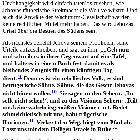
Unabhängigkeit wird einfach tatenlos zusehen, wie
Jehovas räuberische Streitmacht die Welt verwüstet. Und
auch die Anwälte der Wachtturm-Gesellschaft werden
keine rechtlichen Mittel mehr haben. Das wird Jehovas
Urteil über die Bestien des Südens sein.
Als nächstes befiehlt Jehova seinem Propheten, seine
Urteile aufzuschreiben, und sagt zu ihm:
„„Geh nun
und schreib es in ihrer Gegenwart auf eine Tafel,
und halte es in einem Buch fest, damit es als
bleibendes Zeugnis für einen künftigen Tag
9
dient.
Denn es ist ein rebellisches Volk, es sind
betrügerische Söhne, Söhne, die das Gesetz Jehovas
10
nicht hören wollen.
Sie sagen zu den Sehern: ‚Ihr
sollt nicht sehen!‘, und zu den Visionen Sehern: ‚Teilt
uns keine wahrheitsgemäßen Visionen mit. Redet
schmeichlerisch mit uns, habt trügerische
11
Illusionen.
Verlasst den Weg, biegt vom Pfad ab.
Lasst uns mit dem Heiligen Israels in Ruhe.‘“