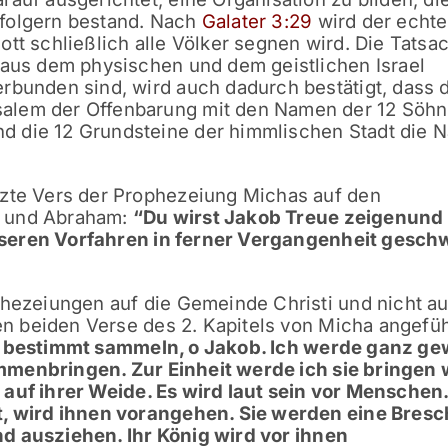
hfolgern bestand. Nach
Galater 3:29
wird der echt
tt schließlich alle Völker segnen wird. Die Tatsa
 aus dem physischen und dem geistlichen Israel
rbunden sind, wird auch dadurch bestätigt, dass d
alem der Offenbarung mit den Namen der 12 Söh
d die 12 Grundsteine der himmlischen Stadt die 
tzte Vers der Prophezeiung Michas auf den
t und Abraham:
“
Du wirst Jakob Treue zeigen
und
nseren Vorfahren in ferner Vergangenheit gesch
phezeiungen auf die Gemeinde Christi und nicht au
ten beiden Verse des 2. Kapitels von Micha angefü
z bestimmt sammeln, o Jakob.
Ich werde ganz ge
ammenbringen.
Zur Einheit werde ich sie bringen 
 auf ihrer Weide.
Es wird laut sein vor Menschen.
t, wird ihnen vorangehen.
Sie werden eine Bresc
nd ausziehen.
Ihr König wird vor ihnen