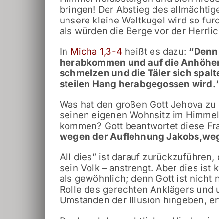
bringen! Der Abstieg des allmächti
unsere kleine Weltkugel wird so fur
als würden die Berge vor der Herrli
In
Micha 1,3-4
heißt es dazu:
“
Denn 
herabkommen und auf die Anhöhen 
schmelzen
und die Täler sich spalt
steilen Hang herabgegossen wird.
Was hat den großen Gott Jehova zu 
seinen eigenen Wohnsitz im Himmel 
kommen? Gott beantwortet diese Fr
wegen der Auflehnung Jakobs,
weg
All dies” ist darauf zurückzuführen
sein Volk – anstrengt. Aber dies is
als gewöhnlich; denn Gott ist nicht n
Rolle des gerechten Anklägers und u
Umständen der Illusion hingeben, e