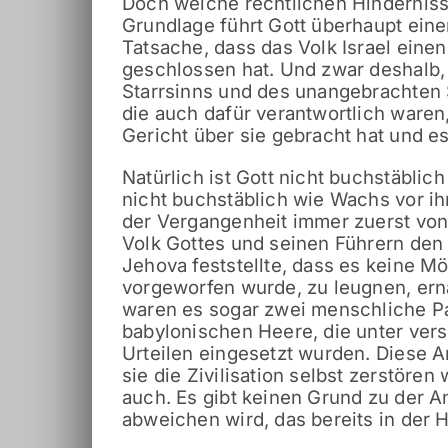
Doch welche rechtlichen Hindernisse
Grundlage führt Gott überhaupt eine
Tatsache, dass das Volk Israel einen
geschlossen hat. Und zwar deshalb,
Starrsinns und des unangebrachten
die auch dafür verantwortlich ware
Gericht über sie gebracht hat und es
Natürlich ist Gott nicht buchstäbli
nicht buchstäblich wie Wachs vor i
der Vergangenheit immer zuerst von
Volk Gottes und seinen Führern de
Jehova feststellte, dass es keine M
vorgeworfen wurde, zu leugnen, er
waren es sogar zwei menschliche Pa
babylonischen Heere, die unter ver
Urteilen eingesetzt wurden. Diese 
sie die Zivilisation selbst zerstöre
auch. Es gibt keinen Grund zu der
abweichen wird, das bereits in der H