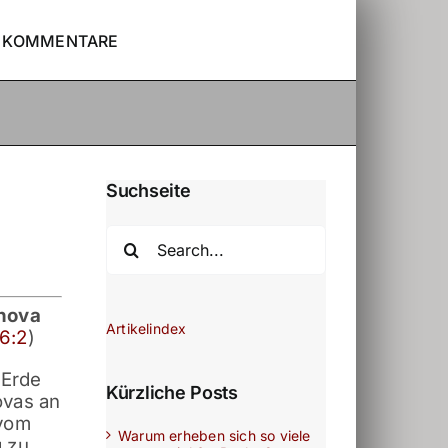
KOMMENTARE
Suchseite
Search
for:
hova
Artikelindex
6:2
)
 Erde
Kürzliche Posts
ovas an
 vom
Warum erheben sich so viele
g zu