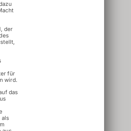
 dazu
 Macht
, der
 des
tellt,
s
er für
n wird.
auf das
aus
e
 als
am
e aus