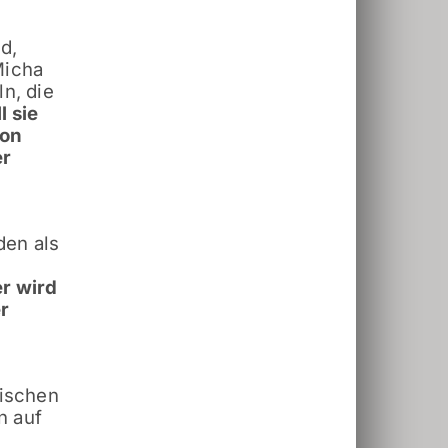
d,
Micha
n, die
l sie
ion
er
den als
r wird
r
rischen
n auf