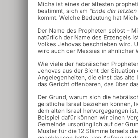
Micha ist eines der ältesten prophet
bestimmt, sich am “
Ende der letzten
kommt. Welche Bedeutung hat Micha 
Der Name des Propheten selbst – Mi
natürlich der Name des Erzengels ist
Volkes Jehovas beschrieben wird. Un
wird auch der Messias in ähnlicher W
Wie viele der hebräischen Prophete
Jehovas aus der Sicht der Situation 
Angelegenheiten, die einst das alte
das Gericht offenbaren, das über da
Der Grund, warum sich die hebräisc
geistliche Israel beziehen können, li
dem alten Israel hervorgegangen ist,
Beispiel dafür können wir einen Ver
Gemeinde ursprünglich auf der Grund
Muster für die 12 Stämme Israels di
geschlossen hatte, von Anfang an dar