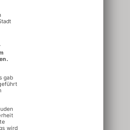
n
Stadt
r
em
en.
s gab
geführt
n
Juden
erheit
te
gs wird