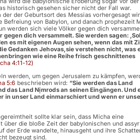
ha wird die babylonische Eroberung sogar vor der
s historisch gesehen sicher nicht der Fall war.
n der der Geburtsort des Messias vorhergesagt wir
ie Befreiung von Babylon, und danach prophezeit 
nun werden sich viele Völker gegen dich versammel
er gegen dich versammelt.
Sie werden sagen: ‚Sol
len es mit eigenen Augen sehen, wenn das mit Z
 die Gedanken Jehovas,
sie verstehen nicht, was 
enbringen wie eine Reihe frisch geschnittenes
cha 4:11-12)
meln werden, um gegen Jerusalem zu kämpfen, wer
ha 5:6
beschrieben wird:
“
Sie werden das Land
nd das Land Nịmrods an seinen Eingängen.
Und e
r in unser Land einmarschiert und wenn er unse
ereimtheit sollte klar sein, dass Micha eine
t über die bloße Zeit der babylonischen und assy
auf der Erde wandelte, hinausgeht und ihre Schatte
icht bezeugt sind.