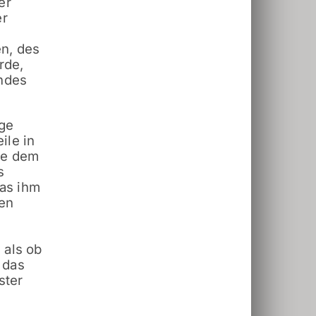
er
er
n, des
rde,
endes
rge
ile in
ie dem
s
was ihm
en
s
 als ob
 das
ster