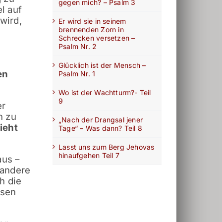
gegen mich? – Psalm 3
l auf
wird,
Er wird sie in seinem
brennenden Zorn in
Schrecken versetzen –
Psalm Nr. 2
Glücklich ist der Mensch –
en
Psalm Nr. 1
Wo ist der Wachtturm?- Teil
9
er
n zu
„Nach der Drangsal jener
ieht
Tage“ – Was dann? Teil 8
Lasst uns zum Berg Jehovas
hinaufgehen Teil 7
aus –
 andere
h die
esen