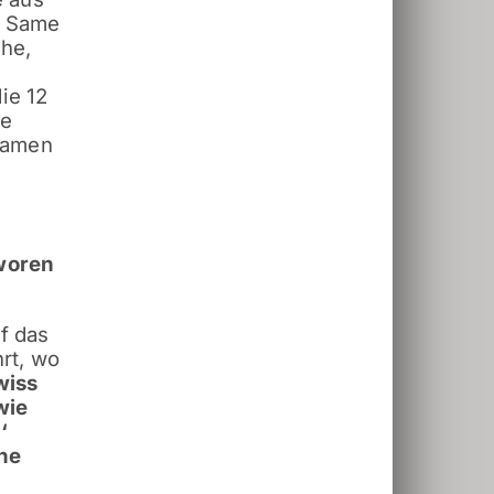
e Same
che,
ie 12
ne
Namen
woren
f das
hrt, wo
wiss
wie
‘
he