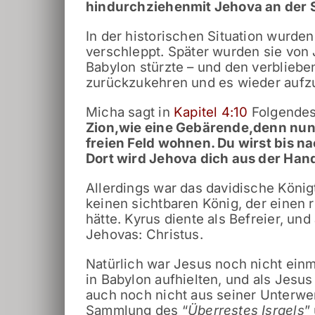
hindurchziehen
mit Jehova an der 
In der historischen Situation wur
verschleppt. Später wurden sie von 
Babylon stürzte – und den verblieb
zurückzukehren und es wieder aufz
Micha sagt in
Kapitel 4:10
Folgendes
Zion,
wie eine Gebärende,
denn nun
freien Feld wohnen.
Du wirst bis n
Dort wird Jehova dich aus der Han
Allerdings war das davidische König
keinen sichtbaren König, der einen 
hätte. Kyrus diente als Befreier, un
Jehovas: Christus.
Natürlich war Jesus noch nicht einm
in Babylon aufhielten, und als Jesus 
auch noch nicht aus seiner Unterwer
Sammlung des “
Überrestes Israels
”