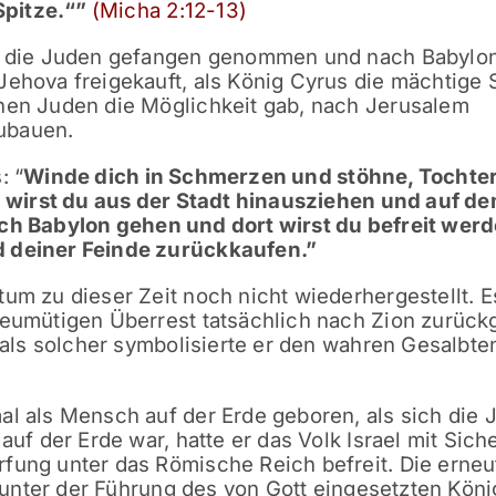
Spitze.“
”
(Micha 2:12-13)
den die Juden gefangen genommen und nach Babylo
Jehova freigekauft, als König Cyrus die mächtige 
enen Juden die Möglichkeit gab, nach Jerusalem
ubauen.
: “
Winde dich in Schmerzen und stöhne, Tochte
 wirst du aus der Stadt hinausziehen und auf d
ach Babylon gehen
und dort wirst du befreit werd
d deiner Feinde zurückkaufen.
”
tum zu dieser Zeit noch nicht wiederhergestellt. E
reumütigen Überrest tatsächlich nach Zion zurück
d als solcher symbolisierte er den wahren Gesalbte
al als Mensch auf der Erde geboren, als sich die 
auf der Erde war, hatte er das Volk Israel mit Sich
fung unter das Römische Reich befreit. Die erneu
 unter der Führung des von Gott eingesetzten Köni