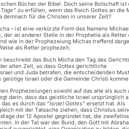
ischen Bücher der Bibel. Doch seine Botschaft ist
 Tage”
zu erfüllen, wenn das Reich Gottes an die
demnach für die Christen in unserer Zeit?
cha – ist eine verkürzte Form des Namens Michael
, der an anderer Stelle in der Prophetie als Retter
d wie in der Prophezeiung Michas treffend darges
eise als Retter prophezeit.
n beschreibt das Buch Micha den Tag des Gericht
der alten Zeit, so dass Gottes gerichtliche
 Israel und Juda betrafen, die entscheidenden Must
s geistige Israel oder die Gemeinde Christi komme
hen Prophezeiungen sowohl auf das alte als auch 
egt darin, dass das geistliche Israel ursprünglich 
 das es durch das “
Israel Gottes”
ersetzt hat. Als
gleich mit der Tatsache ziehen, dass Christus sein
lage der 12 Apostel gegründet hat, die zweifellos
enten. In der Tat war der Bund, den Gott mit Abrah
auf ausgerichtet, eine Organisation zu bilden, di