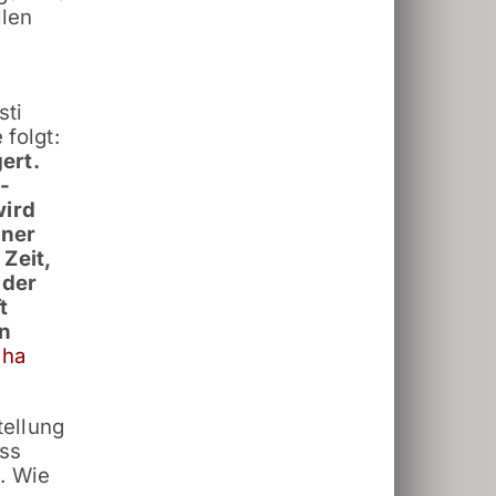
llen
sti
 folgt:
ert.
-
wird
rner
 Zeit,
üder
t
in
cha
tellung
ass
. Wie