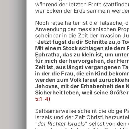
während der letzten Ernte stattfinde
vier Ecken der Erde sammeln werde
Noch rätselhafter ist die Tatsache,
Anwendung der messianischen Prophe
scheinbar in die Zeit der Invasion Ju
“
Jetzt fügst du dir Schnitte zu,
o To
Mit einem Stock schlagen sie dem R
Ẹphratha,
das zu klein ist, um unt
für mich der hervorgehen, der Herrs
Zeit ist, aus längst vergangenen T
in der die Frau, die ein Kind bekom
werden zum Volk Israel zurückkeh
Jehovas,
mit der Erhabenheit des 
Sicherheit leben,
weil seine Größe 
5:1-4)
Seltsamerweise scheint die obige P
Israels und der Zeit Christi herzust
“
der Richter Israels
” selbst von de