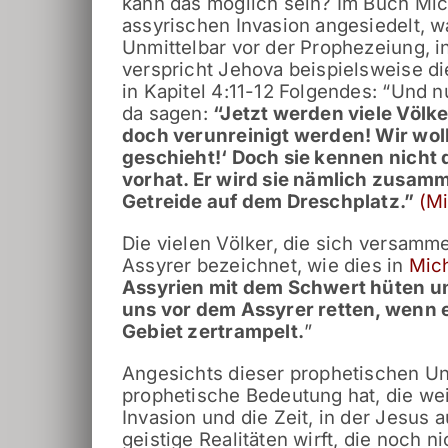
kann das möglich sein? Im Buch Mic
assyrischen Invasion angesiedelt, wa
Unmittelbar vor der Prophezeiung, i
verspricht Jehova beispielsweise d
in Kapitel 4:11-12 Folgendes: “Und 
da sagen:
“
Jetzt werden viele Völk
doch verunreinigt werden!
Wir wol
geschieht!‘
Doch sie kennen nicht
vorhat.
Er wird sie nämlich zusamm
Getreide auf dem Dreschplatz.
”
(Mi
Die vielen Völker, die sich versam
Assyrer bezeichnet, wie dies in
Mic
Assyrien mit dem Schwert hüten
u
uns vor dem Assyrer retten,
wenn e
Gebiet zertrampelt.
”
Angesichts dieser prophetischen Ung
prophetische Bedeutung hat, die wei
Invasion und die Zeit, in der Jesus 
geistige Realitäten wirft, die noch n