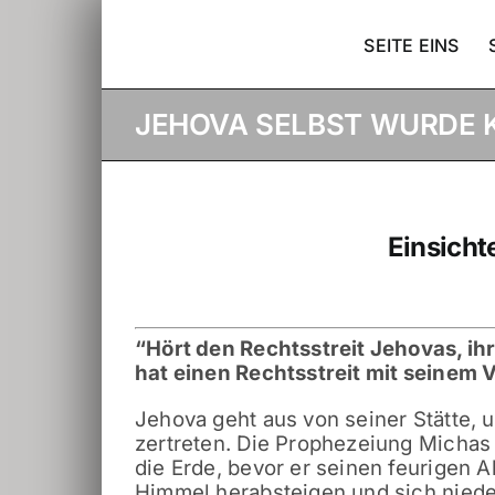
Skip
to
SEITE EINS
content
JEHOVA SELBST WURDE KÖ
View
Larger
Image
Einsicht
“
Hört den Rechtsstreit Jehovas, ih
hat einen Rechtsstreit mit seinem V
Jehova geht aus von seiner Stätte, 
zertreten. Die Prophezeiung Michas
die Erde, bevor er seinen feurigen A
Himmel herabsteigen und sich niede