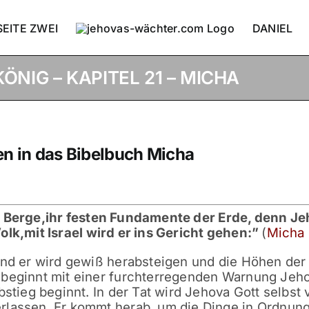
SEITE ZWEI
DANIEL
NIG – KAPITEL 21 – MICHA
en in das Bibelbuch Micha
r Berge,
ihr festen Fundamente der Erde,
denn Je
olk,
mit Israel wird er ins Gericht gehen:
”
(
Micha 
und er wird gewiß herabsteigen und die Höhen der
 beginnt mit einer furchterregenden Warnung Jeh
bstieg beginnt. In der Tat wird Jehova Gott selbst
rlassen. Er kommt herab, um die Dinge in Ordnun