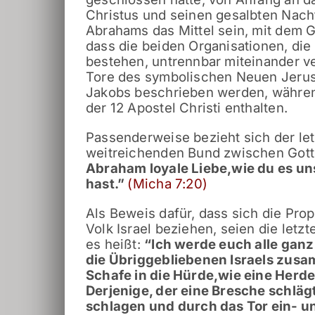
Christus und seinen gesalbten Nac
Abrahams das Mittel sein, mit dem Go
dass die beiden Organisationen, die
bestehen, untrennbar miteinander ve
Tore des symbolischen Neuen Jerus
Jakobs beschrieben werden, währen
der 12 Apostel Christi enthalten.
Passenderweise bezieht sich der le
weitreichenden Bund zwischen Got
Abraham loyale Liebe,
wie du es u
hast.
”
(Micha 7:20)
Als Beweis dafür, dass sich die Pro
Volk Israel beziehen, seien die letz
es heißt:
“
Ich werde euch alle gan
die Übriggebliebenen Israels zus
Schafe in die Hürde,
wie eine Herde
Derjenige, der eine Bresche schläg
schlagen und durch das Tor ein- u