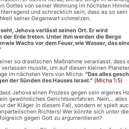
gen Gottes von seiner Wohnung im höchsten Himme
chterregend und schrecklich sein, dass es so sein 
chkeit seiner Gegenwart schmelzen.
seht, Jehova verlässt seinen Ort.
Er wird
der Erde treten.
Unter ihm werden die Berge
en
wie Wachs vor dem Feuer,
wie Wasser, das ein
“
einer so drastischen Maßnahme veranlasst, dass 
verlassen musste, um auf diesen kleinen Planete
age im nächsten Vers von Micha:
“
Das alles gesch
en der Sünden des Hauses Israel.
”
(Micha 1:5)
, dass Jehova einen Prozess gegen sein eigenes H
t kein gewöhnliches Gerichtsverfahren. Nein… alles
ur der Kläger in diesem Fall, sondern er spielt auc
nparteiischen Richters! Wer könnte sich unter di
rfolgreich gegen Gott zu argumentieren?