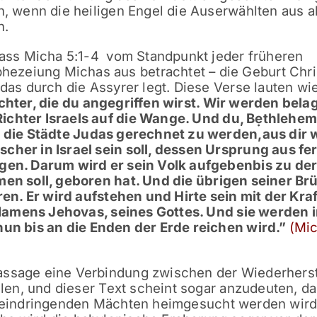
n, wenn die heiligen Engel die Auserwählten aus a
n.
 dass Micha 5:1-4 vom Standpunkt jeder früheren
zeiung Michas aus betrachtet – die Geburt Chri
das durch die Assyrer legt. Diese Verse lauten wie
chter, die du angegriffen wirst.
Wir werden belag
ichter Israels auf die Wange.
Und du, Bẹthlehem
er die Städte Judas gerechnet zu werden,
aus dir 
cher in Israel sein soll,
dessen Ursprung aus fe
agen.
Darum wird er sein Volk aufgeben
bis zu der
men soll, geboren hat.
Und die übrigen seiner Br
ren.
Er wird aufstehen und Hirte sein mit der Kraf
Namens Jehovas, seines Gottes.
Und sie werden 
nun bis an die Enden der Erde reichen wird.
”
(Mi
assage eine Verbindung zwischen der Wiederhers
ellen, und dieser Text scheint sogar anzudeuten, d
n eindringenden Mächten heimgesucht werden wird