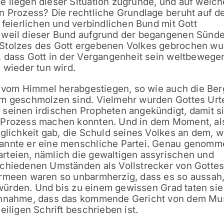
 liegen dieser Situation zugrunde, und auf welch
n Prozess? Die rechtliche Grundlage beruht auf d
 feierlichen und verbindlichen Bund mit Gott
 weil dieser Bund aufgrund der begangenen Sünde
 Stolzes des Gott ergebenen Volkes gebrochen wu
n, dass Gott in der Vergangenheit sein weltbeweg
 wieder tun wird.
ch vom Himmel herabgestiegen, so wie auch die Be
hm geschmolzen sind. Vielmehr wurden Gottes Urte
 seinen irdischen Propheten angekündigt, damit s
n Prozess machen konnten. Und in dem Moment, al
öglichkeit gab, die Schuld seines Volkes an dem, 
nannte er eine menschliche Partei. Genau genomm
rteien, nämlich die gewaltigen assyrischen und
schiedenen Umständen als Vollstrecker von Gotte
Armeen waren so unbarmherzig, dass es so aussah,
n würden. Und bis zu einem gewissen Grad taten sie
 Annahme, dass das kommende Gericht von dem Mu
eiligen Schrift beschrieben ist.