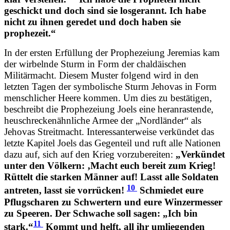
geschickt und doch sind sie losgerannt. Ich habe
nicht zu ihnen geredet und doch haben sie
prophezeit.“
In der ersten Erfüllung der Prophezeiung Jeremias kam
der wirbelnde Sturm in Form der chaldäischen
Militärmacht. Diesem Muster folgend wird in den
letzten Tagen der symbolische Sturm Jehovas in Form
menschlicher Heere kommen. Um dies zu bestätigen,
beschreibt die Prophezeiung Joels eine heranrastende,
heuschreckenähnliche Armee der „Nordländer“ als
Jehovas Streitmacht. Interessanterweise verkündet das
letzte Kapitel Joels das Gegenteil und ruft alle Nationen
dazu auf, sich auf den Krieg vorzubereiten:
„Verkündet
unter den Völkern: ‚Macht euch bereit zum Krieg!
Rüttelt die starken Männer auf! Lasst alle Soldaten
10
antreten, lasst sie vorrücken!
Schmiedet eure
Pflugscharen zu Schwertern und eure Winzermesser
zu Speeren. Der Schwache soll sagen: „Ich bin
11
stark.“
Kommt und helft, all ihr umliegenden