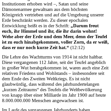
Institutionen erhoben wird –, Satan und seine
Dämonenarmee gewaltsam aus dem höchsten
Königreich vertrieben und auf die Umgebung unserer
Erde beschränkt werden. Zu dieser epochalen
Entwicklung heißt es in der Schrift:
„Darum freut
euch, ihr Himmel und ihr, die ihr darin wohnt!
Wehe aber der Erde und dem Meer, denn der Teufel
ist zu euch hinabgekommen, voller Zorn, da er weiß,
dass er nur noch kurze Zeit hat.“
(12:12)
Die Lehre des Wachtturms von 1914 ist nicht haltbar.
Diese vergangenen 112 Jahre, seit der Teufel angeblich
in großer Wut herabgekommen ist, waren auch eine Zeit
relativen Friedens und Wohlstands – insbesondere seit
dem Ende des Zweiten Weltkriegs. Es ist nicht
glaubwürdig, dass während des jahrhundertelangen
„kurzen Zeitraums“ des Teufels die Weltbevölkerung
von knapp über einer Milliarde im Jahr 1900 auf heute
8.000.000.000 Menschen angewachsen ist.
Im Laufe des vergangenen Jahrhunderts haben