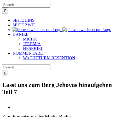
Skip
Search
to
for:
content
SEITE EINS
SEITE ZWEI
DANIEL
MICHA
JEREMIA
HESEKIEL
KOMMENTARE
WACHTTURM RESENTION
Search
for:
Lasst uns zum Berg Jehovas hinaufgehen
Teil 7
View
Larger
Eine Fortsetzung der Micha-Reihe
Image