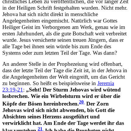
christliches Leben zu veröffentlichen, die vor langer Zeit
in der Heiligen Schrift festgehalten wurden. Nicht mehr.
Jehova hat sich nicht direkt in menschliche
Angelegenheiten eingemischt. Natürlich war Gottes
Heiliger Geist im Verborgenen am Werk, genau wie im
ersten Jahrhundert, als die gute Botschaft weit verbreitet
wurde. Jesus versicherte seinen treuen Jüngern, dass er
alle Tage bei ihnen sein würde bis zum Ende des
Systems oder zum letzten Teil der Tage. Was dann?
An anderer Stelle in der Prophezeiung wird offenbart,
dass der letzte Teil der Tage die Zeit ist, in der Jehova in
die Angelegenheiten der Welt eingreift, um das Gericht
zu beginnen. So heißt es beispielsweise in
Jeremia
23:19-21
:
„Seht! Der Sturm Jehovas wird wütend
losbrechen. Wie ein Wirbelsturm wird er über die
20
Köpfe der Bösen hereinbrechen.
Der Zorn
Jehovas wird sich nicht abwenden, bis Gott die
Absichten seines Herzens ausgeführt und
verwirklicht hat. Am Ende der Tage werdet ihr das
21
klar verstehen.
Ich habe die Propheten nicht