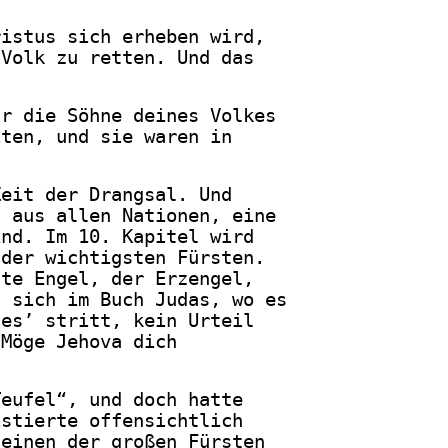
ristus sich erheben wird,
 Volk zu retten. Und das
ür die Söhne deines Volkes
iten, und sie waren in
Zeit der Drangsal. Und
n aus allen Nationen, eine
ind. Im 10. Kapitel wird
 der wichtigsten Fürsten.
ste Engel, der Erzengel,
t sich im Buch Judas, wo es
ses’ stritt, kein Urteil
„Möge Jehova dich
Teufel“, und doch hatte
istierte offensichtlich
 einen der großen Fürsten