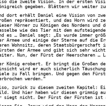
lso die zweite Vision. In der ersten Visi
önigreich gegeben. Blättern wir weiter zu
nd dort erhält Daniel eine Vision von zwe
roßen repräsentiert, und das Horn wird ze
ieser Hörner zu Königen des Nordens und d
asselbe wie das Tier mit dem aufsteigende
nd es … Daniel sagt: „Es wurde immer größ
er Armee und einige der Sterne auf die Er
eren Wohnsitz, deren Staatsbürgerschaft i
ürsten der Armee und gibt sich sehr wicht
eiter. Nun, der Fürst der Heerscharen … L
er König erobert. Er bringt die Großen de
insicht wird er auch sicherlich Täuschung
iele zu Fall bringen. Und gegen den Fürst
erbrochen werden.“
lso, zurück zu diesem zweiten Kapitel: Ei
ild. Und hier haben wir diesen grimmig au
r siegt nicht. Der Fürst der Fürsten ist 