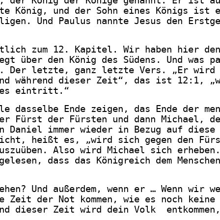
, der König der Könige genannt. Er ist a
te König, und der Sohn eines Königs ist 
ligen. Und Paulus nannte Jesus den Erstg
tlich zum 12. Kapitel. Wir haben hier de
egt über den König des Südens. Und was p
. Der letzte, ganz letzte Vers. „Er wird
nd während dieser Zeit“, das ist 12:1, „
es eintritt.“
le dasselbe Ende zeigen, das Ende der me
er Fürst der Fürsten und dann Michael, d
n Daniel immer wieder in Bezug auf diese
icht, heißt es, „wird sich gegen den Für
uszuüben. Also wird Michael sich erheben
gelesen, dass das Königreich dem Mensche
ehen? Und außerdem, wenn er … Wenn wir w
e Zeit der Not kommen, wie es noch keine
nd dieser Zeit wird dein Volk
entkommen