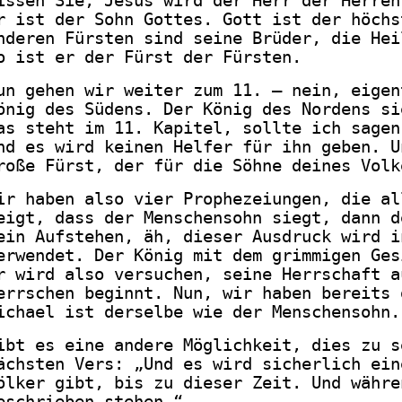
issen Sie, Jesus wird der Herr der Herren
r ist der Sohn Gottes. Gott ist der höchs
nderen Fürsten sind seine Brüder, die Hei
o ist er der Fürst der Fürsten.
un gehen wir weiter zum 11. – nein, eigen
önig des Südens. Der König des Nordens si
as steht im 11. Kapitel, sollte ich sagen
nd es wird keinen Helfer für ihn geben. U
roße Fürst, der für die Söhne deines Volk
ir haben also vier Prophezeiungen, die al
eigt, dass der Menschensohn siegt, dann d
ein Aufstehen, äh, dieser Ausdruck wird i
erwendet. Der König mit dem grimmigen Ges
r wird also versuchen, seine Herrschaft a
errschen beginnt. Nun, wir haben bereits 
ichael ist derselbe wie der Menschensohn.
ibt es eine andere Möglichkeit, dies zu s
ächsten Vers: „Und es wird sicherlich ein
ölker gibt, bis zu dieser Zeit. Und währe
eschrieben stehen.“