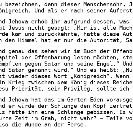
u bezeichnen, denn dieser Menschensohn, J
önigreich. Und als er nach seiner Auferst
nd Jehova erhob ihn aufgrund dessen, was 
at Jesus nicht gesagt: „Mir ist alle Mach
rde kam und zurückkehrte, hatte diese Aut
n den Himmel hat er nun die Autorität, Sa
nd genau das sehen wir im Buch der Offenb
apitel der Offenbarung lesen möchten, ste
ämpften gegen Satan und seine Engel.“ Und
nd Satan genannt wird.“ Und es heißt: „Nu
st wieder dieses Wort „Königreich“. Wenn 
in Krieg zwischen dem König dieses Reiche
esu Priorität, sein Privileg, sollte ich 
nd Jehova hat das im Garten Eden vorausge
nd er würde der Schlange den Kopf zertret
ls hätte ihn eine Schlange gebissen. Es w
urze Zeit im Grab, nicht wahr? – Teile vo
lso die Wunde an der Ferse.