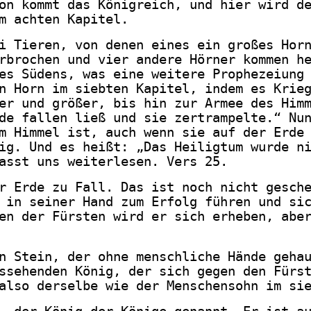
on kommt das Königreich, und hier wird d
m achten Kapitel.
i Tieren, von denen eines ein großes Hor
rbrochen und vier andere Hörner kommen h
es Südens, was eine weitere Prophezeiung
n Horn im siebten Kapitel, indem es Krie
er und größer, bis hin zur Armee des Him
de fallen ließ und sie zertrampelte.“ Nu
m Himmel ist, auch wenn sie auf der Erde
ig. Und es heißt: „Das Heiligtum wurde n
asst uns weiterlesen. Vers 25.
r Erde zu Fall. Das ist noch nicht gesch
 in seiner Hand zum Erfolg führen und si
en der Fürsten wird er sich erheben, abe
n Stein, der ohne menschliche Hände geha
ssehenden König, der sich gegen den Fürs
also derselbe wie der Menschensohn im si