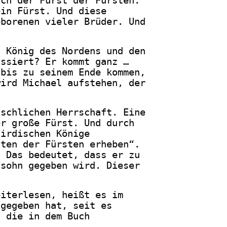
uch der Fürst der Fürsten.
ein Fürst. Und diese
eborenen vieler Brüder. Und
n König des Nordens und den
assiert? Er kommt ganz …
 bis zu seinem Ende kommen,
wird Michael aufstehen, der
nschlichen Herrschaft. Eine
er große Fürst. Und durch
 irdischen Könige
sten der Fürsten erheben“.
. Das bedeutet, dass er zu
nsohn gegeben wird. Dieser
eiterlesen, heißt es im
 gegeben hat, seit es
, die in dem Buch