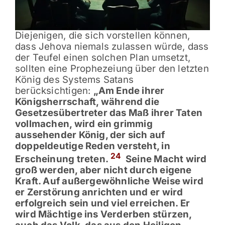
Diejenigen, die sich vorstellen können,
dass Jehova niemals zulassen würde, dass
der Teufel einen solchen Plan umsetzt,
sollten eine Prophezeiung über den letzten
König des Systems Satans
berücksichtigen:
„Am Ende ihrer
Königsherrschaft, während die
Gesetzesübertreter das Maß ihrer Taten
vollmachen, wird ein grimmig
aussehender König, der sich auf
doppeldeutige Reden versteht, in
24
Erscheinung treten.
Seine Macht wird
groß werden, aber nicht durch eigene
Kraft. Auf außergewöhnliche Weise wird
er Zerstörung anrichten und er wird
erfolgreich sein und viel erreichen. Er
wird Mächtige ins Verderben stürzen,