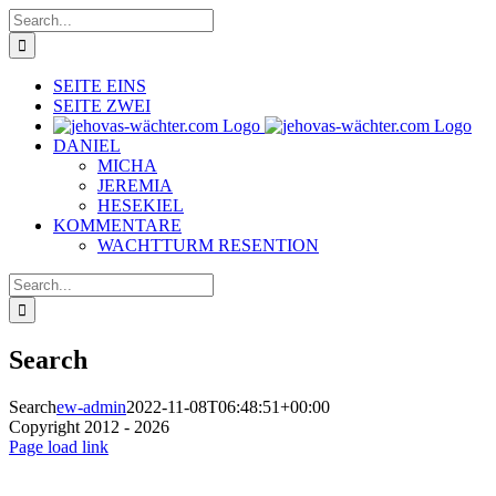
Skip
Search
to
for:
content
SEITE EINS
SEITE ZWEI
DANIEL
MICHA
JEREMIA
HESEKIEL
KOMMENTARE
WACHTTURM RESENTION
Search
for:
Search
Search
ew-admin
2022-11-08T06:48:51+00:00
Copyright 2012 - 2026
Facebook
X
Instagram
Pinterest
Page load link
Go
to