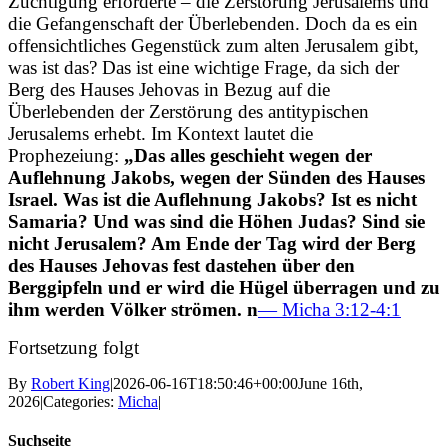
Züchtigung erforderte – die Zerstörung Jerusalems und
die Gefangenschaft der Überlebenden. Doch da es ein
offensichtliches Gegenstück zum alten Jerusalem gibt,
was ist das? Das ist eine wichtige Frage, da sich der
Berg des Hauses Jehovas in Bezug auf die
Überlebenden der Zerstörung des antitypischen
Jerusalems erhebt. Im Kontext lautet die
Prophezeiung:
„Das alles geschieht wegen der
Auflehnung Jakobs, wegen der Sünden des Hauses
Israel. Was ist die Auflehnung Jakobs? Ist es nicht
Samaria? Und was sind die Höhen Judas? Sind sie
nicht Jerusalem? Am Ende der Tag wird der Berg
des Hauses Jehovas fest dastehen über den
Berggipfeln und er wird die Hügel überragen und zu
ihm werden Völker strömen. n
— Micha 3:12-4:1
Fortsetzung folgt
By
Robert King
|
2026-06-16T18:50:46+00:00
June 16th,
2026
|
Categories:
Micha
|
Suchseite