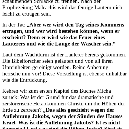
schäumenden Schlacke zu trennen. Nach der
Prophezeiung Maleachis wird das feurige Läutern nicht
leicht zu ertragen sein.
In der Tat:
„Aber wer wird den Tag seines Kommens
ertragen, und wer wird bestehen können, wenn er
erscheint? Denn er wird wie das Feuer eines
Läuterers und wie die Lauge der Wäscher sein.“
Laut dem Wachtturm ist der Lauterer bereits gekommen.
Die Bibelforscher seien geläutert und von all ihren
Unreinheiten gereinigt worden. Reine Anbetung
herrsche nun vor! Diese Vorstellung ist ebenso unhaltbar
wie die Entrückung.
Kehren wir zum ersten Kapitel des Buches Micha
zurück: Was ist der Grund für das dramatische und
zerstörerische Herabkommen Christi, um die Höhen der
Erde zu zertreten?
„Das alles geschieht wegen der
Auflehnung Jakobs, wegen der Sünden des Hauses
Israel. Was ist die Auflehnung Jakobs? Ist es nicht
Samaria? Und was sind die Höhen Judas? Sind sie