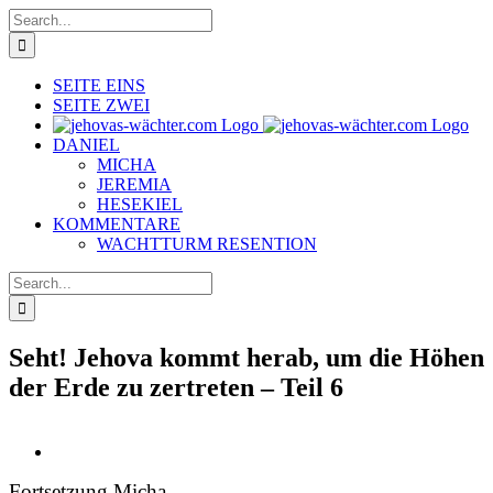
Skip
Search
to
for:
content
SEITE EINS
SEITE ZWEI
DANIEL
MICHA
JEREMIA
HESEKIEL
KOMMENTARE
WACHTTURM RESENTION
Search
for:
Seht! Jehova kommt herab, um die Höhen
der Erde zu zertreten – Teil 6
View
Larger
Fortsetzung Micha
Image