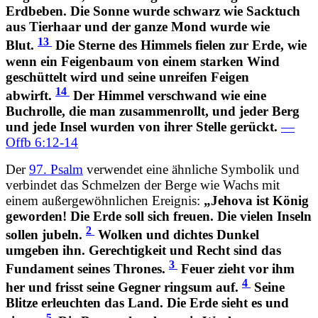
Erdbeben. Die Sonne wurde schwarz wie Sacktuch
aus Tierhaar und der ganze Mond wurde wie
13
Blut.
Die Sterne des Himmels fielen zur Erde, wie
wenn ein Feigenbaum von einem starken Wind
geschüttelt wird und seine unreifen Feigen
14
abwirft.
Der Himmel verschwand wie eine
Buchrolle, die man zusammenrollt, und jeder Berg
und jede Insel wurden von ihrer Stelle gerückt.
—
Offb 6:12-14
Der
97. Psalm
verwendet eine ähnliche Symbolik und
verbindet das Schmelzen der Berge wie Wachs mit
einem außergewöhnlichen Ereignis:
„Jehova ist König
geworden! Die Erde soll sich freuen. Die vielen Inseln
2
sollen jubeln.
Wolken und dichtes Dunkel
umgeben ihn. Gerechtigkeit und Recht sind das
3
Fundament seines Thrones.
Feuer zieht vor ihm
4
her und frisst seine Gegner ringsum auf.
Seine
Blitze erleuchten das Land. Die Erde sieht es und
5