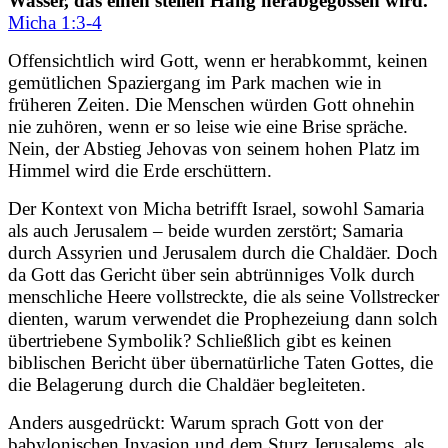
Wasser, das einen steilen Hang herabgegossen wird.
Micha 1:3-4
Offensichtlich wird Gott, wenn er herabkommt, keinen
gemütlichen Spaziergang im Park machen wie in
früheren Zeiten. Die Menschen würden Gott ohnehin
nie zuhören, wenn er so leise wie eine Brise spräche.
Nein, der Abstieg Jehovas von seinem hohen Platz im
Himmel wird die Erde erschüttern.
Der Kontext von Micha betrifft Israel, sowohl Samaria
als auch Jerusalem – beide wurden zerstört; Samaria
durch Assyrien und Jerusalem durch die Chaldäer. Doch
da Gott das Gericht über sein abtrünniges Volk durch
menschliche Heere vollstreckte, die als seine Vollstrecker
dienten, warum verwendet die Prophezeiung dann solch
übertriebene Symbolik? Schließlich gibt es keinen
biblischen Bericht über übernatürliche Taten Gottes, die
die Belagerung durch die Chaldäer begleiteten.
Anders ausgedrückt: Warum sprach Gott von der
babylonischen Invasion und dem Sturz Jerusalems, als