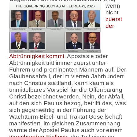
wenn
nicht
zuerst
der
Abtrünnigkeit kommt
. Apostasie oder
Abtrünnigkeit tritt immer zuerst unter
Führern und prominenten Männern auf. Der
Glaubensabfall, der im vierten Jahrhundert
nach Christus stattfand, kann kaum als
unmittelbares Vorspiel für die Offenbarung
Christi bezeichnet werden. Nein, der Abfall,
auf den sich Paulus bezog, betrifft das, was
sich gegenwärtig in der Führung der
Wachtturm-Bibel- und Traktat Gesellschaft
manifestiert. Im gleichen Zusammenhang
warnte der Apostel Paulus auch vor einem
täuschenden Einfluss
, der Teil eines so