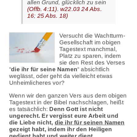
allen Grund, glücklich zu sein
(Offb. 4:11)
.
w22.03 24 Abs.
16
;
25 Abs. 18)
Versucht die Wachtturm-
Gesellschaft im obigen
Tagestext manchmal,
Platz zu sparen, indem
sie den Rest des Verses
“
die ihr für seine Namen
“ absichtlich
weglässt, oder geht da vielleicht etwas
Unheimlicheres vor?
Wenn wir den ganzen Vers aus dem obigen
Tagestext in der Bibel nachschlagen, heißt
es tatsächlich:
Denn Gott ist nicht
ungerecht. Er vergisst eure Arbeit und
die Liebe nicht,
die ihr für seinen Namen
gezeigt habt, indem ihr den Heiligen
gedient habt und weiter dient.