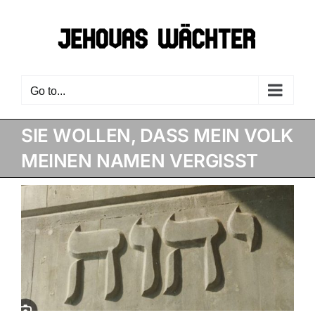
Skip
to
content
Go to...
SIE WOLLEN, DASS MEIN VOLK
MEINEN NAMEN VERGISST
View
Larger
Image