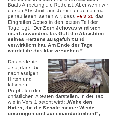
Baals Anbetung die Rede ist. Aber wenn wir
diesen Abschnitt aus Jeremia noch einmal
genau lesen, sehen wir, dass
Vers 20
das
Eingreifen Gottes in den letzten Teil der
Tage legt: “
Der Zorn Jehovas wird sich
nicht abwenden,
bis Gott die Absichten
seines Herzens ausgeführt und
verwirklicht hat. Am Ende der Tage
werdet ihr das klar verstehen.”
Das bedeutet
also, dass die
nachlässigen
Hirten und
falschen
Propheten die
christlichen Ältesten darstellen. In der Tat:
wie in Vers 1 betont wird: „
Wehe den
Hirten, die die Schafe meiner Weide
umbringen und auseinandertreiben!“,