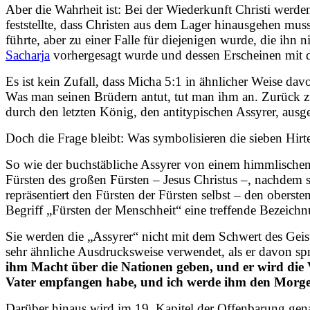
Aber die Wahrheit ist: Bei der Wiederkunft Christi werde
feststellte, dass Christen aus dem Lager hinausgehen mus
führte, aber zu einer Falle für diejenigen wurde, die i
Sacharja
vorhergesagt wurde und dessen Erscheinen mit 
Es ist kein Zufall, dass Micha 5:1 in ähnlicher Weise dav
Was man seinen Brüdern antut, tut man ihm an. Zurück zu 
durch den letzten König, den antitypischen Assyrer, ausge
Doch die Frage bleibt: Was symbolisieren die sieben Hirt
So wie der buchstäbliche Assyrer von einem himmlischen 
Fürsten des großen Fürsten – Jesus Christus –, nachdem 
repräsentiert den Fürsten der Fürsten selbst – den obers
Begriff „Fürsten der Menschheit“ eine treffende Bezeichn
Sie werden die „Assyrer“ nicht mit dem Schwert des Gei
sehr ähnliche Ausdrucksweise verwendet, als er davon spr
ihm Macht über die Nationen geben, und er wird die V
Vater empfangen habe, und ich werde ihm den Morgen
Darüber hinaus wird im 19. Kapitel der Offenbarung gen