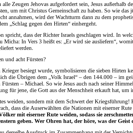
n alle Zeugen Jehovas aufgefordert sein, Jesus außerhalb 
sten, um mit Christus Gemeinschaft zu haben. So wie das jü
hn nicht annahmen, wird der Wachtturm dann zu dem prophet
dem „Schlag gegen den Hirten“ einhergeht.
on spricht, dass der Richter Israels geschlagen wird. In we
Micha: In Vers 3 heißt es: „Er wird sie ausliefern“, womit
liefert werden.
en und acht Fürsten?
Krieger besiegt wurde, symbolisieren die sieben Hirten k
sich die Übrigen dem „Volk Israel“ – den 144.000 – im gei
ten Fürsten – Michael. So wie Jesus auch nach seiner Himme
ung für jene, die Gott aus der Menschheit erkauft hat, um
stes weiden, sondern mit dem Schwert der Kriegsführung! 
ach, dass die Auserwählten die Nationen mit eiserner Rute
ölker mit eiserner Rute weiden, sodass sie zerschmette
stern geben. Wer Ohren hat, der höre, was der Geist
au derselbe Ausdruck im Zusammenhang mit der Vernichtun