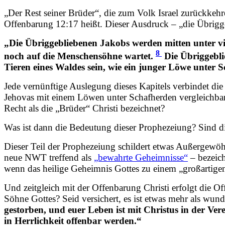
„Der Rest seiner Brüder“, die zum Volk Israel zurückkeh
Offenbarung 12:17 heißt. Dieser Ausdruck – „die Übrigg
„Die Übriggebliebenen Jakobs werden mitten unter vi
8
noch auf die Menschensöhne wartet.
Die Übriggebli
Tieren eines Waldes sein, wie ein junger Löwe unter S
Jede vernünftige Auslegung dieses Kapitels verbindet die
Jehovas mit einem Löwen unter Schafherden vergleichbar s
Recht als die „Brüder“ Christi bezeichnet?
Was ist dann die Bedeutung dieser Prophezeiung? Sind d
Dieser Teil der Prophezeiung schildert etwas Außergewöhn
neue NWT treffend als
„bewahrte Geheimnisse“
– bezeich
wenn das heilige Geheimnis Gottes zu einem „großartig
Und zeitgleich mit der Offenbarung Christi erfolgt die 
Söhne Gottes? Seid versichert, es ist etwas mehr als wund
gestorben, und euer Leben ist mit Christus in der Ve
in Herrlichkeit offenbar werden.“