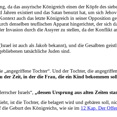
ung, da das assyrische Königreich einen der Köpfe des sieb
end Jahren existiert und das Satan benutzt hat, um sich Jeh
Kontext auch das letzte Königreich in seiner Opposition 
h denselben teuflischen Apparat hingerichtet, der sich da
r Invasion durch die Assyrer zu stellen, da der Konflikt a
srael ist auch als Jakob bekannt), und die Gesalbten geistl
ebliebenen tatsächliche Juden sind.
die „angegriffene Tochter“. Und der Tochter, die angegriffe
u der Zeit, in der die Frau, die ein Kind bekommen sol
rrscher Israels“,
„dessen Ursprung aus alten Zeiten st
ht, ist die Tochter, die belagert wird und gebären soll, ni
f die Geburt des Königreichs, wie sie im
12 Kap. Der Offe