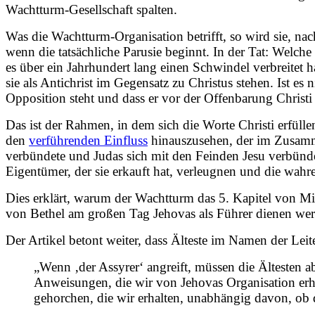
Wachtturm-Gesellschaft spalten.
Was die Wachtturm-Organisation betrifft, so wird sie, na
wenn die tatsächliche Parusie beginnt. In der Tat: Welc
es über ein Jahrhundert lang einen Schwindel verbreitet
sie als Antichrist im Gegensatz zu Christus stehen. Ist 
Opposition steht und dass er vor der Offenbarung Christi 
Das ist der Rahmen, in dem sich die Worte Christi erfülle
den
verführenden Einfluss
hinauszusehen, der im Zusamme
verbündete und Judas sich mit den Feinden Jesu verbünde
Eigentümer, der sie erkauft hat, verleugnen und die wahr
Dies erklärt, warum der Wachtturm das 5. Kapitel von Mic
von Bethel am großen Tag Jehovas als Führer dienen werde
Der Artikel betont weiter, dass Älteste im Namen der Lei
„Wenn ‚der Assyrer‘ angreift, müssen die Ältesten 
Anweisungen, die wir von Jehovas Organisation erhal
gehorchen, die wir erhalten, unabhängig davon, ob di