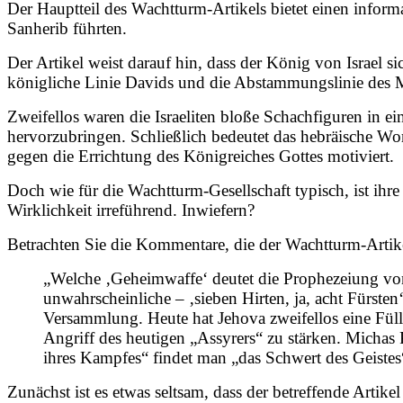
Der Hauptteil des Wachtturm-Artikels bietet einen inform
Sanherib führten.
Der Artikel weist darauf hin, dass der König von Israel 
königliche Linie Davids und die Abstammungslinie des M
Zweifellos waren die Israeliten bloße Schachfiguren in 
hervorzubringen. Schließlich bedeutet das hebräische Wort
gegen die Errichtung des Königreiches Gottes motiviert.
Doch wie für die Wachtturm-Gesellschaft typisch, ist ihre
Wirklichkeit irreführend. Inwiefern?
Betrachten Sie die Kommentare, die der Wachtturm-Artike
„Welche ‚Geheimwaffe‘ deutet die Prophezeiung von 
unwahrscheinliche – ‚sieben Hirten, ja, acht Fürste
Versammlung. Heute hat Jehova zweifellos eine Fülle
Angriff des heutigen „Assyrers“ zu stärken. Michas
ihres Kampfes“ findet man „das Schwert des Geistes
Zunächst ist es etwas seltsam, dass der betreffende Art