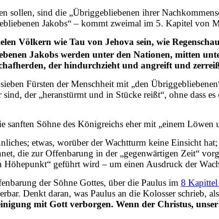
ren sollen, sind die „Übriggebliebenen ihrer Nachkommens
ebliebenen Jakobs“ – kommt zweimal im 5. Kapitel von Mic
elen Völkern wie Tau von Jehova sein, wie Regenschaue
ebenen Jakobs werden unter den Nationen, mitten unter
chafherden, der hindurchzieht und angreift und zerreiß
 sieben Fürsten der Menschheit mit „den Übriggebliebenen“.
ind, der „heranstürmt und in Stücke reißt“, ohne dass es e
ie sanften Söhne des Königreichs eher mit „einem Löwen u
liches; etwas, worüber der Wachtturm keine Einsicht hat; 
net, die zur Offenbarung in der „gegenwärtigen Zeit“ vorg
en Höhepunkt“ geführt wird – um einen Ausdruck der Wach
Offenbarung der Söhne Gottes, über die Paulus im
8 Kapitte
erbar. Denkt daran, was Paulus an die Kolosser schrieb, al
reinigung mit Gott verborgen. Wenn der Christus, unse