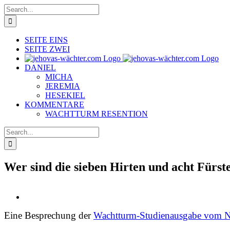
Skip
Search
to
for:
content
SEITE EINS
SEITE ZWEI
DANIEL
MICHA
JEREMIA
HESEKIEL
KOMMENTARE
WACHTTURM RESENTION
Search
for:
Wer sind die sieben Hirten und acht Fürst
View
Larger
Eine Besprechung der
Wachtturm-Studienausgabe vom 
Image