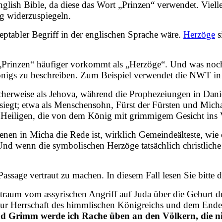
glish Bible, da diese das Wort „Prinzen“ verwendet. Viellei
g widerzuspiegeln.
zeptabler Begriff in der englischen Sprache wäre.
Herzöge
s
„Prinzen“ häufiger vorkommt als „Herzöge“. Und was noch 
önigs zu beschreiben. Zum Beispiel verwendet die NWT i
cherweise als Jehova, während die Prophezeiungen in Daniel
siegt; etwa als Menschensohn, Fürst der Fürsten und Michae
ie Heiligen, die von dem König mit grimmigem Gesicht ins 
enen in Micha die Rede ist, wirklich Gemeindeälteste, wie
nd wenn die symbolischen Herzöge tatsächlich christliche 
 Passage vertraut zu machen. In diesem Fall lesen Sie bitte
itraum vom assyrischen Angriff auf Juda über die Geburt d
 zur Herrschaft des himmlischen Königreichs und dem Ende 
d Grimm werde ich Rache üben an den Völkern, die ni