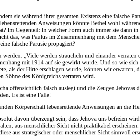
chdem sie während ihrer gesamten Existenz eine falsche Par
he lebensrettenden Anweisungen könnte Bethel wohl währen
 hat? Im Gegenteil: In welcher Form auch immer sie dann 
es nicht das, was Paulus im Zusammenhang mit dem Menschen 
eine falsche Parusie propagiert?
n werden: „Viele werden straucheln und einander verraten u
nhang mit 1914 auf sie gewirkt wurde. Und so wie sich da
te, als der Hirte erschlagen wurde, können wir erwarten, 
en Söhne des Königreichs verraten wird.
ha offensichtlich falsch auslegt und die Zeugen Jehovas da
n. Es ist eine Falle!
tenden Körperschaft lebensrettende Anweisungen an die Her
absolut davon überzeugt sein, dass Jehova uns befreien wi
ten, aus menschlicher Sicht nicht praktikabel erscheinen.
ese aus strategischer oder menschlicher Sicht sinnvoll ers