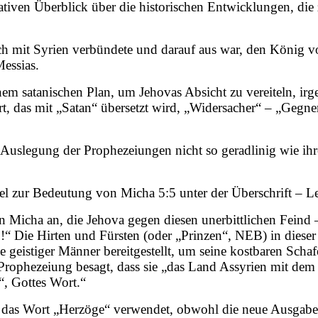
ativen Überblick über die historischen Entwicklungen, die
sich mit Syrien verbündete und darauf aus war, den König 
essias.
einem satanischen Plan, um Jehovas Absicht zu vereiteln, 
, das mit „Satan“ übersetzt wird, „Widersacher“ – „Gegner“
 Auslegung der Prophezeiungen nicht so geradlinig wie ihre
l zur Bedeutung von Micha 5:5 unter der Überschrift – Le
Micha an, die Jehova gegen diesen unerbittlichen Feind –
n‘!“ Die Hirten und Fürsten (oder „Prinzen“, NEB) in dies
 geistiger Männer bereitgestellt, um seine kostbaren Scha
 Prophezeiung besagt, dass sie „das Land Assyrien mit de
“, Gottes Wort.“
ikel das Wort „Herzöge“ verwendet, obwohl die neue Ausgab