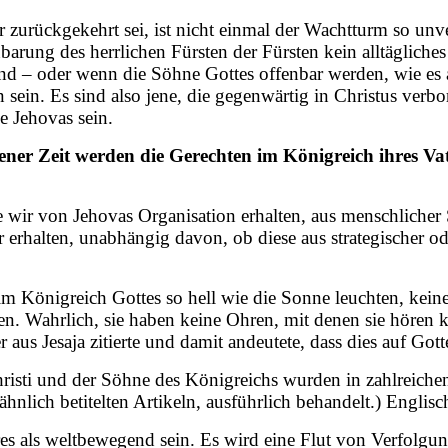
ar zurückgekehrt sei, ist nicht einmal der Wachtturm so unv
arung des herrlichen Fürsten der Fürsten kein alltägliches
 sind – oder wenn die Söhne Gottes offenbar werden, wie e
sein. Es sind also jene, die gegenwärtig in Christus verb
e Jehovas sein.
ener Zeit werden die Gerechten im Königreich ihres Vat
 wir von Jehovas Organisation erhalten, aus menschlicher S
r erhalten, unabhängig davon, ob diese aus strategischer o
im Königreich Gottes so hell wie die Sonne leuchten, kein
n. Wahrlich, sie haben keine Ohren, mit denen sie hören k
r aus Jesaja zitierte und damit andeutete, dass dies auf Got
ti und der Söhne des Königreichs wurden in zahlreichen
hnlich betitelten Artikeln, ausführlich behandelt.) Englisc
es als weltbewegend sein. Es wird eine Flut von Verfolgu