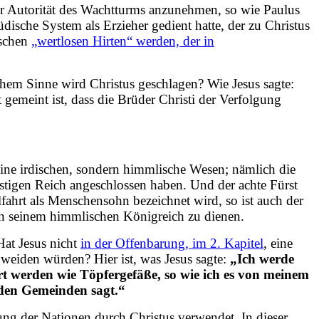
der Autorität des Wachtturms anzunehmen, so wie Paulus
dische System als Erzieher gedient hatte, der zu Christus
ischen
„wertlosen Hirten“ werden, der in
lchem Sinne wird Christus geschlagen? Wie Jesus sagte:
 gemeint ist, dass die Brüder Christi der Verfolgung
eine irdischen, sondern himmlische Wesen; nämlich die
stigen Reich angeschlossen haben. Und der achte Fürst
lfahrt als Menschensohn bezeichnet wird, so ist auch der
 in seinem himmlischen Königreich zu dienen.
Hat Jesus nicht
in der Offenbarung, im 2. Kapitel
, eine
 weiden würden? Hier ist, was Jesus sagte:
„Ich werde
rt werden wie Töpfergefäße, so wie ich es von meinem
 den Gemeinden sagt.“
g der Nationen durch Christus verwendet. In dieser