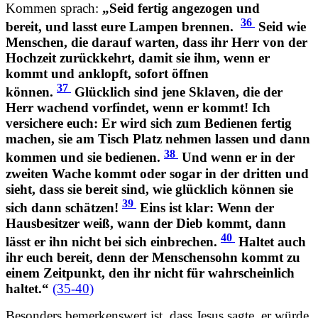
Kommen sprach:
„Seid fertig angezogen und
36
bereit, und lasst eure Lampen brennen.
Seid wie
Menschen, die darauf warten, dass ihr Herr von der
Hochzeit zurückkehrt, damit sie ihm, wenn er
kommt
und anklopft, sofort öffnen
37
können.
Glücklich sind jene Sklaven, die der
Herr wachend vorfindet, wenn er kommt! Ich
versichere euch: Er wird sich zum Bedienen fertig
machen, sie am Tisch Platz nehmen lassen und dann
38
kommen
und sie bedienen.
Und wenn er in der
zweiten Wache
kommt
oder sogar in der dritten und
sieht, dass sie bereit sind, wie glücklich können sie
39
sich dann schätzen!
Eins ist klar: Wenn der
Hausbesitzer weiß, wann der Dieb
kommt
, dann
40
lässt er ihn nicht bei sich einbrechen.
Haltet auch
ihr euch bereit, denn der Menschensohn
kommt
zu
einem Zeitpunkt, den ihr nicht für wahrscheinlich
haltet.“
(35-40)
Besonders bemerkenswert ist, dass Jesus sagte, er würde