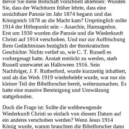
Bevor Sie diese Botschaft vorschnell ablehnen: Wussten
Sie, dass der Wachtturm früher lehrte, dass eine
unsichtbare Parusie im Jahr 1874 begann und das
Königreich 1878 an die Macht kam? Ursprünglich sollte
1914 der Höhepunkt sein – Anarchie, Harmagedon.
Erst um 1930 wurden die Parusie und die Wiederkunft
Christi auf 1914 verschoben. Und nur zur Auffrischung
Ihres Gedächtnisses bezüglich der theokratischen
Geschichte: Nichts verlief so, wie C. T. Russell es
vorhergesagt hatte. Anstatt entrückt zu werden, starb
Russell unerwartet an Halloween 1916. Sein
Nachfolger, J. F. Rutherford, wurde kurzzeitig inhaftiert,
und als das Werk 1919 wiederbelebt wurde, war nur ein
kleiner Teil der Bibelforscher bereit, weiterzumachen. Es
hatte eine massive Bereinigung und Umwälzung
stattgefunden.
Doch die Frage ist: Sollte die weltbewegende
Wiederkunft Christi so einfach von diesem Datum auf
ein anderes verschoben werden? Wenn Jesus 1914
König wurde, warum brauchten die Bibelforscher dann