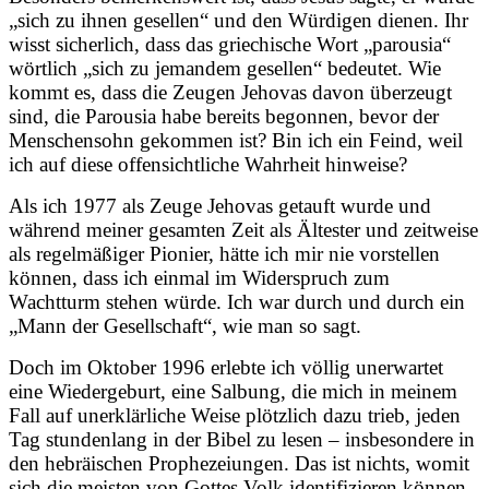
„sich zu ihnen gesellen“ und den Würdigen dienen. Ihr
wisst sicherlich, dass das griechische Wort „parousia“
wörtlich „sich zu jemandem gesellen“ bedeutet. Wie
kommt es, dass die Zeugen Jehovas davon überzeugt
sind, die Parousia habe bereits begonnen, bevor der
Menschensohn gekommen ist? Bin ich ein Feind, weil
ich auf diese offensichtliche Wahrheit hinweise?
Als ich 1977 als Zeuge Jehovas getauft wurde und
während meiner gesamten Zeit als Ältester und zeitweise
als regelmäßiger Pionier, hätte ich mir nie vorstellen
können, dass ich einmal im Widerspruch zum
Wachtturm stehen würde. Ich war durch und durch ein
„Mann der Gesellschaft“, wie man so sagt.
Doch im Oktober 1996 erlebte ich völlig unerwartet
eine Wiedergeburt, eine Salbung, die mich in meinem
Fall auf unerklärliche Weise plötzlich dazu trieb, jeden
Tag stundenlang in der Bibel zu lesen – insbesondere in
den hebräischen Prophezeiungen. Das ist nichts, womit
sich die meisten von Gottes Volk identifizieren können.