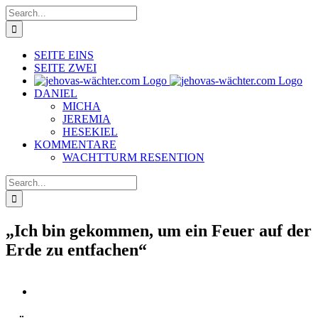
Skip
Search
to
for:
content
SEITE EINS
SEITE ZWEI
DANIEL
MICHA
JEREMIA
HESEKIEL
KOMMENTARE
WACHTTURM RESENTION
Search
for:
„Ich bin gekommen, um ein Feuer auf der
Erde zu entfachen“
View
Larger
Image