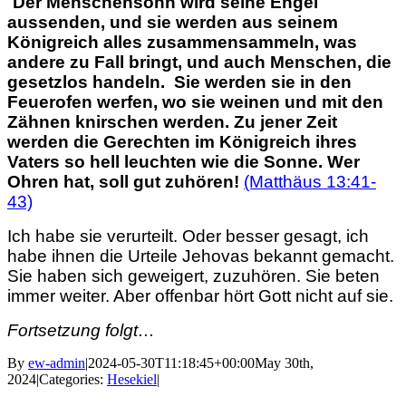
“
Der Menschensohn wird seine Engel
aussenden, und sie werden aus seinem
Königreich alles zusammensammeln, was
andere zu Fall bringt, und auch Menschen, die
gesetzlos handeln.
Sie werden sie in den
Feuerofen werfen, wo sie weinen und mit den
Zähnen knirschen werden. Zu jener Zeit
werden die Gerechten im Königreich ihres
Vaters so hell leuchten wie die Sonne.
Wer
Ohren hat, soll gut zuhören!
(Matthäus 13:41-
43)
Ich habe sie verurteilt. Oder besser gesagt, ich
habe ihnen die Urteile Jehovas bekannt gemacht.
Sie haben sich geweigert, zuzuhören. Sie beten
immer weiter. Aber offenbar hört Gott nicht auf sie.
Fortsetzung folgt…
By
ew-admin
|
2024-05-30T11:18:45+00:00
May 30th,
2024
|
Categories:
Hesekiel
|