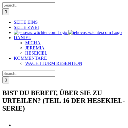
Skip
Search
to
for:
content
SEITE EINS
SEITE ZWEI
DANIEL
MICHA
JEREMIA
HESEKIEL
KOMMENTARE
WACHTTURM RESENTION
Search
for:
BIST DU BEREIT, ÜBER SIE ZU
URTEILEN? (TEIL 16 DER HESEKIEL-
SERIE)
View