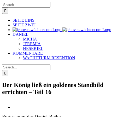
Skip
Search
to
for:
content
SEITE EINS
SEITE ZWEI
DANIEL
MICHA
JEREMIA
HESEKIEL
KOMMENTARE
WACHTTURM RESENTION
Search
for:
Der König ließ ein goldenes Standbild
errichten – Teil 16
View
Larger
Fortsetzung der Daniel-Reihe
Image