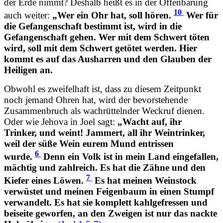
der Erde nimmt? Deshalb heißt es in der Offenbarung
10
auch weiter:
„Wer ein Ohr hat, soll hören.
Wer für
die Gefangenschaft bestimmt ist, wird in die
Gefangenschaft gehen. Wer mit dem Schwert töten
wird, soll mit dem Schwert getötet werden. Hier
kommt es auf das Ausharren und den Glauben der
Heiligen an.
Obwohl es zweifelhaft ist, dass zu diesem Zeitpunkt
noch jemand Ohren hat, wird der bevorstehende
Zusammenbruch als wachrüttelnder Weckruf dienen.
Oder wie Jehova in Joel sagt:
„Wacht auf, ihr
Trinker, und weint! Jammert, all ihr Weintrinker,
weil der süße Wein eurem Mund entrissen
6
wurde.
Denn ein Volk ist in mein Land eingefallen,
mächtig und zahlreich. Es hat die Zähne und den
7
Kiefer eines Löwen.
Es hat meinen Weinstock
verwüstet und meinen Feigenbaum in einen Stumpf
verwandelt. Es hat sie komplett kahlgefressen und
beiseite geworfen, an den Zweigen ist nur das nackte