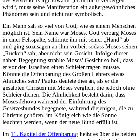
des Versteckens irgendwann „nicht mehr verbergen
wird“, muss seine Manifestation ein außergewöhnliches
Phänomen sein und nicht nur symbolisch.
Ein Mann sah so viel von Gott, wie es einem Menschen
möglich ist. Sein Name war Moses. Gott verbarg Moses
in einer Felsspalte, schirmte ihn mit seiner „Hand“ ab
und ging sozusagen an ihm vorbei, sodass Moses seinen
„Rücken“ sah, aber nicht sein Gesicht. Infolge dieser
nahen Begegnung strahlte Moses’ Gesicht so hell, dass
er vor den Israeliten einen Schleier tragen musste.
Könnte die Offenbarung des Großen Lehrers etwas
Ähnliches sein? Paulus deutete dies an, als er die
gesalbten Christen mit Moses verglich, die jedoch ohne
Schleier dienen. Die Ähnlichkeit besteht darin, dass
Moses Jehova während der Einführung des
Gesetzesbundes begegnete, während diejenigen, die zu
Christus gehören, im Königreich wie die Sonne
leuchten werden, wenn der neue Bund erfüllt ist.
Im
11. Kapitel der Offenbarung
heißt es über die beiden