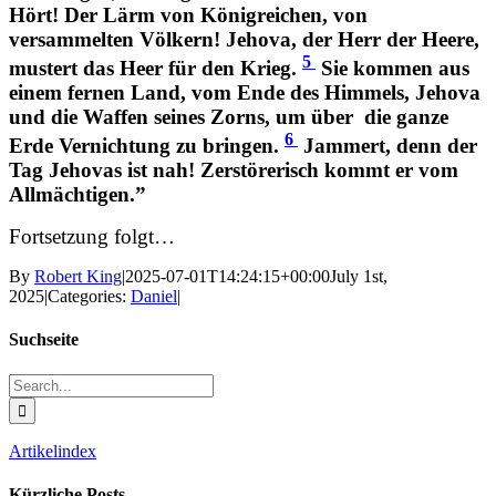
Hört! Der Lärm von Königreichen, von
versammelten Völkern! Jehova, der Herr der Heere,
5
mustert das Heer für den Krieg.
Sie kommen aus
einem fernen Land, vom Ende des Himmels, Jehova
und die Waffen seines Zorns, um über
die ganze
6
Erde Vernichtung zu bringen.
Jammert, denn der
Tag Jehovas ist nah! Zerstörerisch kommt er vom
Allmächtigen.”
Fortsetzung folgt…
By
Robert King
|
2025-07-01T14:24:15+00:00
July 1st,
2025
|
Categories:
Daniel
|
Suchseite
Search
for:
Artikelindex
Kürzliche Posts