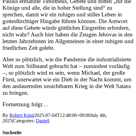
Paulus ermahnte Timotheus, Gebete und Bitten „für die
Könige und alle, die in hoher Stellung sind“ zu
sprechen, damit wir ein ruhiges und stilles Leben in
gottesfürchtiger Hingabe führen können. Die Antwort
auf diese Gebete würde göttliches Eingreifen erfordern,
nicht wahr? Auch hier haben die Zeugen Jehovas in den
letzten Jahrzehnten im Allgemeinen in einer ruhigen und
friedlichen Zeit gelebt.
Aber so plötzlich, wie die Pandemie die industrialisierte
Welt zum Stillstand gebracht hat – zumindest vorläufig
–, so plötzlich wird es sein, wenn Michael, der große
Fürst, unerwartet wie ein Dieb in der Nacht kommt, um
den andauernden unsichtbaren Krieg in die Welt Satans
zu bringen.
Fortsetzung folgt…
By
Robert King
|
2025-07-04T12:48:06+00:00
July 4th,
2025
|
Categories:
Daniel
|
Suchseite