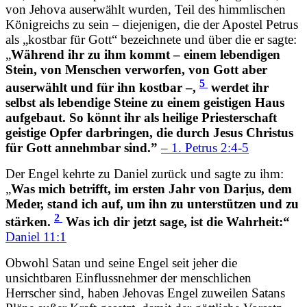
von Jehova auserwählt wurden, Teil des himmlischen
Königreichs zu sein – diejenigen, die der Apostel Petrus
als „kostbar für Gott“ bezeichnete und über die er sagte:
„
Während ihr zu ihm kommt – einem lebendigen
Stein, von Menschen verworfen, von Gott aber
5
auserwählt und für ihn kostbar –,
werdet ihr
selbst als lebendige Steine zu einem geistigen Haus
aufgebaut. So könnt ihr als heilige Priesterschaft
geistige Opfer darbringen, die durch Jesus Christus
für Gott annehmbar sind.”
– 1. Petrus 2:4-5
Der Engel kehrte zu Daniel zurück und sagte zu ihm:
„
Was mich betrifft, im ersten Jahr von Darịus, dem
Meder, stand ich auf, um ihn zu unterstützen und zu
2
stärken.
Was ich dir jetzt sage, ist die Wahrheit:“
Daniel 11:1
Obwohl Satan und seine Engel seit jeher die
unsichtbaren Einflussnehmer der menschlichen
Herrscher sind, haben Jehovas Engel zuweilen Satans