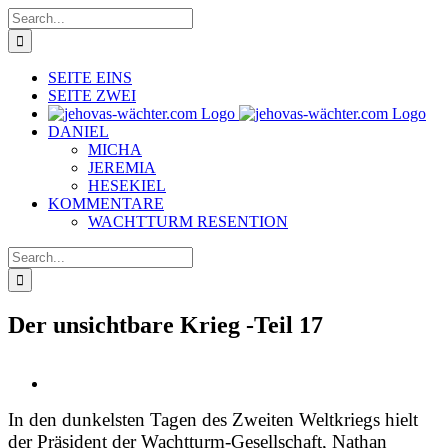
Skip
Search
to
for:
content
SEITE EINS
SEITE ZWEI
DANIEL
MICHA
JEREMIA
HESEKIEL
KOMMENTARE
WACHTTURM RESENTION
Search
for:
Der unsichtbare Krieg -Teil 17
View
Larger
In den dunkelsten Tagen des Zweiten Weltkriegs hielt
Image
der Präsident der Wachtturm-Gesellschaft, Nathan