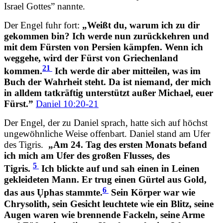
Israel Gottes” nannte.
Der Engel fuhr fort:
„Weißt du, warum ich zu dir
gekommen bin? Ich werde nun zurückkehren und
mit dem Fürsten von Persien kämpfen. Wenn ich
weggehe, wird der Fürst von Griechenland
21
kommen.
Ich werde dir aber mitteilen, was im
Buch der Wahrheit steht. Da ist niemand, der mich
in alldem tatkräftig unterstützt außer Michael, euer
Fürst.”
Daniel 10:20-21
Der Engel, der zu Daniel sprach, hatte sich auf höchst
ungewöhnliche Weise offenbart. Daniel stand am Ufer
des Tigris.
„Am 24. Tag des ersten Monats befand
ich mich am Ufer des großen Flusses, des
5
Tigris.
Ich blickte auf und sah einen in Leinen
gekleideten Mann. Er trug einen Gürtel aus Gold,
6
das aus Ụphas stammte.
Sein Körper war wie
Chrysolith, sein Gesicht leuchtete wie ein Blitz, seine
Augen waren wie brennende Fackeln, seine Arme