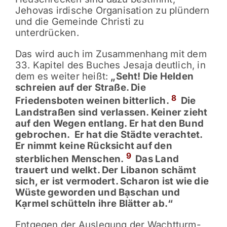
Jehovas irdische Organisation zu plündern
und die Gemeinde Christi zu
unterdrücken.
Das wird auch im Zusammenhang mit dem
33. Kapitel des Buches Jesaja deutlich, in
dem es weiter heißt:
„Seht! Die Helden
schreien auf der Straße. Die
8
Friedensboten weinen bitterlich.
Die
Landstraßen sind verlassen. Keiner zieht
auf den Wegen entlang. Er hat den Bund
gebrochen.
Er hat die Städte verachtet.
Er nimmt keine Rücksicht auf den
9
sterblichen Menschen.
Das Land
trauert und welkt. Der Libanon schämt
sich, er ist vermodert. Scharon ist wie die
Wüste geworden und Bạschan und
Kạrmel schütteln ihre Blätter ab.“
Entgegen der Auslegung der Wachtturm-