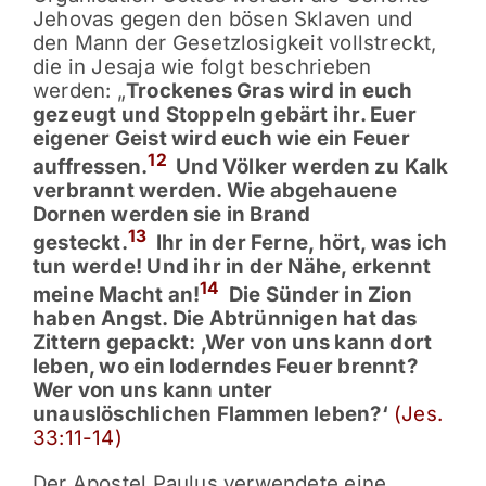
Jehovas gegen den bösen Sklaven und
den Mann der Gesetzlosigkeit vollstreckt,
die in Jesaja wie folgt beschrieben
werden: „
Trockenes Gras wird in euch
gezeugt und Stoppeln gebärt ihr. Euer
eigener Geist wird euch wie ein Feuer
12
auffressen.
Und Völker werden zu Kalk
verbrannt werden. Wie abgehauene
Dornen werden sie in Brand
13
gesteckt.
Ihr in der Ferne, hört, was ich
tun werde! Und ihr in der Nähe, erkennt
14
meine Macht an!
Die Sünder in Zion
haben Angst. Die Abtrünnigen hat das
Zittern gepackt: ‚Wer von uns kann dort
leben, wo ein loderndes Feuer brennt?
Wer von uns kann unter
unauslöschlichen Flammen leben?‘
(Jes.
33:11-14)
Der Apostel Paulus verwendete eine