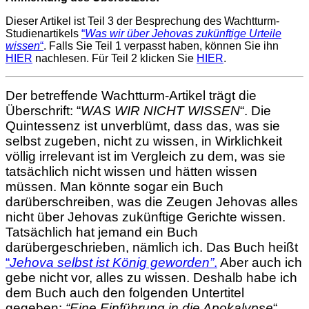
Dieser Artikel ist Teil 3 der Besprechung des Wachtturm-
Studienartikels
“
Was wir über Jehovas zukünftige Urteile
wissen
“
. Falls Sie Teil 1 verpasst haben, können Sie ihn
HIER
nachlesen. Für Teil 2 klicken Sie
HIER
.
Der betreffende Wachtturm-Artikel trägt die
Überschrift: “
WAS WIR NICHT WISSEN
“. Die
Quintessenz ist unverblümt, dass das, was sie
selbst zugeben, nicht zu wissen, in Wirklichkeit
völlig irrelevant ist im Vergleich zu dem, was sie
tatsächlich nicht wissen und hätten wissen
müssen. Man könnte sogar ein Buch
darüberschreiben, was die Zeugen
Jehovas alles
nicht über Jehovas zukünftige Gerichte wissen.
Tatsächlich hat jemand ein Buch
darübergeschrieben, nämlich ich. Das Buch heißt
“
Jehova selbst ist König geworden”
.
Aber auch ich
gebe nicht vor, alles zu wissen. Deshalb habe ich
dem Buch auch den folgenden Untertitel
gegeben:
“Eine Einführung in die Apokalypse
“.