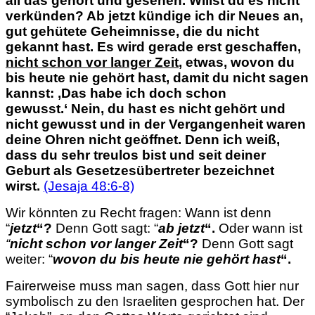
all das gehört und gesehen. Willst du es nicht
verkünden? Ab jetzt kündige ich dir Neues an,
gut gehütete Geheimnisse, die du nicht
gekannt hast. Es wird gerade erst geschaffen,
nicht schon vor langer Zeit
, etwas, wovon du
bis heute nie gehört hast, damit du nicht sagen
kannst: ‚Das habe ich doch schon
gewusst.‘ Nein, du hast es nicht gehört
und
nicht gewusst und in der Vergangenheit waren
deine Ohren nicht geöffnet. Denn ich weiß,
dass du sehr treulos bist und seit deiner
Geburt als Gesetzes­übertreter bezeichnet
wirst.
(Jesaja 48:6-8)
Wir könnten zu Recht fragen: Wann ist denn
“
jetzt
“?
Denn Gott sagt: “
ab jetzt
“.
Oder wann ist
“
nicht schon vor langer Zeit
“?
Denn Gott sagt
weiter: “
wovon du bis heute nie gehört hast
“.
Fairerweise muss man sagen, dass Gott hier nur
symbolisch zu den Israeliten gesprochen hat. Der