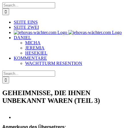
Skip
Search
to
for:
content
SEITE EINS
SEITE ZWEI
DANIEL
MICHA
JEREMIA
HESEKIEL
KOMMENTARE
WACHTTURM RESENTION
Search
for:
GEHEIMNISSE, DIE IHNEN
UNBEKANNT WAREN (TEIL 3)
View
Larger
Anmerkung des Übersetzers:
Image