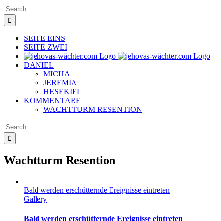
Skip
Search
to
for:
content
SEITE EINS
SEITE ZWEI
DANIEL
MICHA
JEREMIA
HESEKIEL
KOMMENTARE
WACHTTURM RESENTION
Search
for:
Wachtturm Resention
Bald werden erschütternde Ereignisse eintreten
Gallery
Bald werden erschütternde Ereignisse eintreten