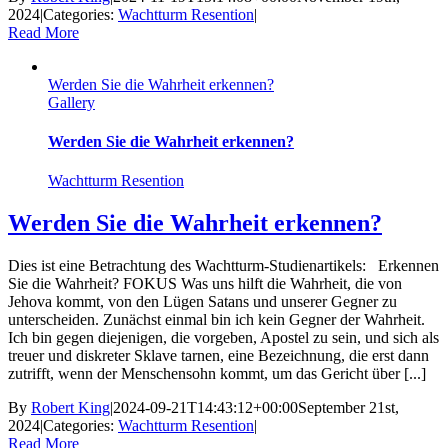
2024
|
Categories:
Wachtturm Resention
|
Read More
Werden Sie die Wahrheit erkennen?
Gallery
Werden Sie die Wahrheit erkennen?
Wachtturm Resention
Werden Sie die Wahrheit erkennen?
Dies ist eine Betrachtung des Wachtturm-Studienartikels: Erkennen
Sie die Wahrheit? FOKUS Was uns hilft die Wahrheit, die von
Jehova kommt, von den Lügen Satans und unserer Gegner zu
unterscheiden. Zunächst einmal bin ich kein Gegner der Wahrheit.
Ich bin gegen diejenigen, die vorgeben, Apostel zu sein, und sich als
treuer und diskreter Sklave tarnen, eine Bezeichnung, die erst dann
zutrifft, wenn der Menschensohn kommt, um das Gericht über [...]
By
Robert King
|
2024-09-21T14:43:12+00:00
September 21st,
2024
|
Categories:
Wachtturm Resention
|
Read More