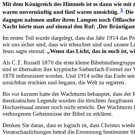
Mit dem Königreich des Himmels ist es dann wie mi
3
waren unvernünftig und fünf waren umsichtig.
Die 
dagegen nahmen außer ihren Lampen noch Ölflasche
Nacht hörte man auf einmal den Ruf: ‚Der Bräutigam 
Im ersten Teil wurde dargelegt, dass das Jahr 1914 das P
wir uns sicher sind, dass wir erleuchtet sind und unsere L
Jesus sagte einmal:
„Wenn das Licht, das in euch ist, wir
Als C.T. Russell 1870 die erste kleine Bibelstudiengruppe o
und er übernahm ihre kryptische Siebenfach-Formel zur V
1878 inthronisiert worden. Und 1914 sollte das Ende sein
unsichtbar erschien und begann, die Welt zu regieren.
Bis vor kurzem hatte der Wachtturm behauptet, dass der
theokratischen Legende wurden die törichten Jungfrauen d
Hochzeitssaal immer noch nicht erreicht. Der Wachtturm ha
verborgenen Geheimnisse der Bibel zu erklären.
Denken Sie daran, dass es logisch ist, dass Christus wiede
Veranschaulichungen betraf die Ernennung bestimmter Skl