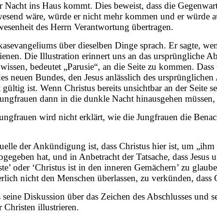
 der Nacht ins Haus kommt. Dies beweist, dass die Gegenwa
esend wäre, würde er nicht mehr kommen und er würde auc
wesenheit des Herrn Verantwortung übertragen.
ukasevangeliums über dieselben Dinge sprach. Er sagte, we
enen. Die Illustration erinnert uns an das ursprüngliche 
wissen, bedeutet „Parusie“, an die Seite zu kommen. Dass
 neuen Bundes, den Jesus anlässlich des ursprünglichen A
gültig ist. Wenn Christus bereits unsichtbar an der Seite s
Jungfrauen dann in die dunkle Nacht hinausgehen müssen, 
ungfrauen wird nicht erklärt, wie die Jungfrauen die Bena
uelle der Ankündigung ist, dass Christus hier ist, um „ihm
abgegeben hat, und in Anbetracht der Tatsache, dass Jesus
 oder ‘Christus ist in den inneren Gemächern’ zu glauben,
rlich nicht den Menschen überlassen, zu verkünden, dass 
 seine Diskussion über das Zeichen des Abschlusses und s
Christen illustrieren.