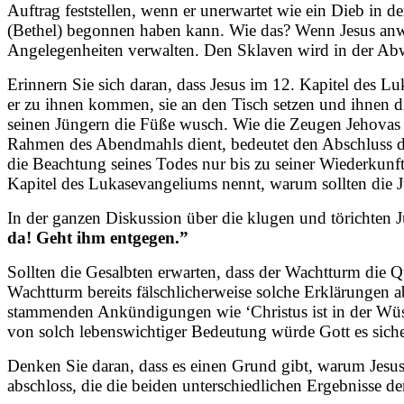
Auftrag feststellen, wenn er unerwartet wie ein Dieb in
(Bethel) begonnen haben kann. Wie das? Wenn Jesus anw
Angelegenheiten verwalten. Den Sklaven wird in der Ab
Erinnern Sie sich daran, dass Jesus im 12. Kapitel des L
er zu ihnen kommen, sie an den Tisch setzen und ihnen di
seinen Jüngern die Füße wusch. Wie die Zeugen Jehovas 
Rahmen des Abendmahls dient, bedeutet den Abschluss des
die Beachtung seines Todes nur bis zu seiner Wiederkunft 
Kapitel des Lukasevangeliums nennt, warum sollten die 
In der ganzen Diskussion über die klugen und törichten J
da!
Geht ihm entgegen.”
Sollten die Gesalbten erwarten, dass der Wachtturm die Q
Wachtturm bereits fälschlicherweise solche Erklärungen 
stammenden Ankündigungen wie ‘Christus ist in der Wüste’
von solch lebenswichtiger Bedeutung würde Gott es siche
Denken Sie daran, dass es einen Grund gibt, warum Jesus
abschloss, die die beiden unterschiedlichen Ergebnisse der 