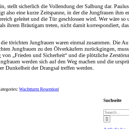
n, stellt sicherlich die Vollendung der Salbung dar. Paulu
lgt also eine kurze Zeitspanne, in der die Jungfrauen ihm
ch geleitet und die Tür geschlossen wird. Wer wäre so unv
als ihrem Bräutigam treten, nicht damit korrespondiert, da
d die törichten Jungfrauen waren einmal zusammen. Die A
ichten Jungfrauen zu den Ölverkäufern zurückgingen, muss 
von „Frieden und Sicherheit“ und die plötzliche Zerstöru
ungfrauen werden sich auf den Weg machen und die ursprün
r Dunkelheit der Drangsal treffen werden.
ategories:
Wachtturm Resention
|
Suchseite
Search
for: