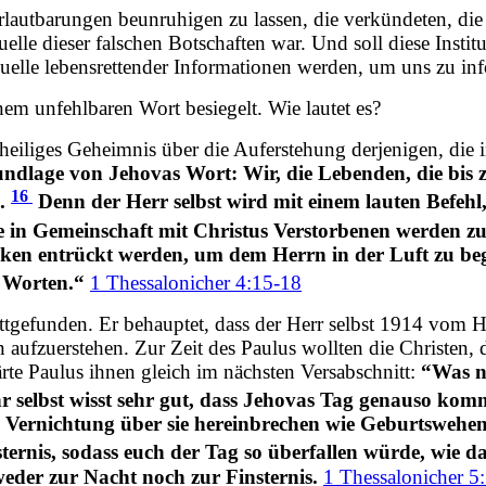
Verlautbarungen beunruhigen zu lassen, die verkündeten, d
lle dieser falschen Botschaften war. Und soll diese Institu
uelle lebensrettender Informationen werden, um uns zu in
em unfehlbaren Wort besiegelt. Wie lautet es?
n heiliges Geheimnis über die Auferstehung derjenigen, die
undlage von Jehovas Wort: Wir, die Lebenden, die bis
16
n.
Denn der Herr selbst wird mit einem lauten Befehl
n Gemeinschaft mit Christus Verstorbenen werden zue
lken entrückt werden, um dem Herrn in der Luft zu b
n Worten.“
1 Thessalonicher 4:15-18
attgefunden. Er behauptet, dass der Herr selbst 1914 vom 
n aufzuerstehen. Zur Zeit des Paulus wollten die Christen,
ärte Paulus ihnen gleich im nächsten Versabschnitt:
“Was nu
 selbst wisst sehr gut, dass Jehovas Tag genauso komm
ch Vernichtung über sie hereinbrechen wie Geburtswehe
sternis, sodass euch der Tag so überfallen würde, wie da
eder zur Nacht noch zur Finsternis.
1 Thessalonicher 5