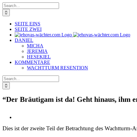
Skip
Search
to
for:
content
SEITE EINS
SEITE ZWEI
DANIEL
MICHA
JEREMIA
HESEKIEL
KOMMENTARE
WACHTTURM RESENTION
Search
for:
“Der Bräutigam ist da! Geht hinaus, ihm e
View
Larger
Dies ist der zweite Teil der Betrachtung des Wachtturm-Ar
Image