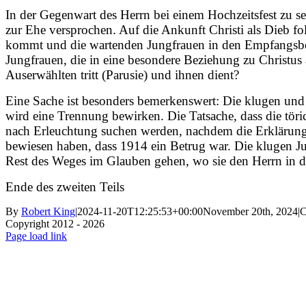
In der Gegenwart des Herrn bei einem Hochzeitsfest zu sei
zur Ehe versprochen. Auf die Ankunft Christi als Dieb fo
kommt und die wartenden Jungfrauen in den Empfangsberei
Jungfrauen, die in eine besondere Beziehung zu Christus 
Auserwählten tritt (Parusie) und ihnen dient?
Eine Sache ist besonders bemerkenswert: Die klugen un
wird eine Trennung bewirken. Die Tatsache, dass die tör
nach Erleuchtung suchen werden, nachdem die Erklärung 
bewiesen haben, dass 1914 ein Betrug war. Die klugen J
Rest des Weges im Glauben gehen, wo sie den Herrn in de
Ende des zweiten Teils
By
Robert King
|
2024-11-20T12:25:53+00:00
November 20th, 2024
|
C
Copyright 2012 - 2026
Facebook
X
Instagram
Pinterest
Page load link
Go
to
Top