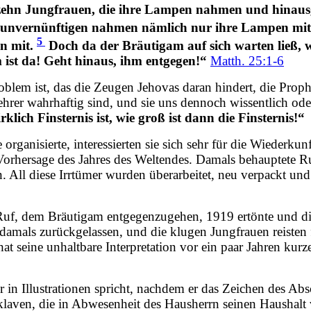
t zehn Jungfrauen, die ihre Lampen nahmen und hinau
unvernünftigen nahmen nämlich nur ihre Lampen mit,
5
n mit.
Doch da der Bräutigam auf sich warten ließ, w
ist da! Geht hinaus, ihm entgegen!“
Matth. 25:1-6
roblem ist, das die Zeugen Jehovas daran hindert, die Pro
ehrer wahrhaftig sind, und sie uns dennoch wissentlich oder
klich Finsternis ist, wie groß ist dann die Finsternis!“
rganisierte, interessierten sie sich sehr für die Wiederkunf
orhersage des Jahres des Weltendes. Damals behauptete Ru
. All diese Irrtümer wurden überarbeitet, neu verpackt un
 Ruf, dem Bräutigam entgegenzugehen, 1919 ertönte und d
amals zurückgelassen, und die klugen Jungfrauen reisten f
t seine unhaltbare Interpretation vor ein paar Jahren kurz
r in Illustrationen spricht, nachdem er das Zeichen des Abs
aven, die in Abwesenheit des Hausherrn seinen Haushalt v