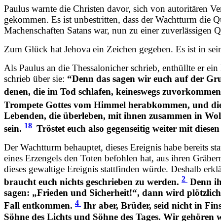
Paulus warnte die Christen davor, sich von autoritären 
gekommen. Es ist unbestritten, dass der Wachtturm die Que
Machenschaften Satans war, nun zu einer zuverlässigen Q
Zum Glück hat Jehova ein Zeichen gegeben. Es ist in sein
Als Paulus an die Thessalonicher schrieb, enthüllte er ei
schrieb über sie:
“Denn das sagen wir euch auf der Gr
denen, die im Tod schlafen, keineswegs zuvorkomme
Trompete Gottes vom Himmel herabkommen, und die i
Lebenden, die überleben, mit ihnen zusammen in Wo
18
sein.
Tröstet euch also gegenseitig weiter mit diese
Der Wachtturm behauptet, dieses Ereignis habe bereits st
eines Erzengels den Toten befohlen hat, aus ihren Gräber
dieses gewaltige Ereignis stattfinden würde. Deshalb erkl
2
braucht euch nichts geschrieben zu werden.
Denn ihr
sagen: „Frieden und Sicherheit!“, dann wird plötzli
4
Fall entkommen.
Ihr aber, Brüder, seid nicht in Fin
Söhne des Lichts und Söhne des Tages. Wir gehören w