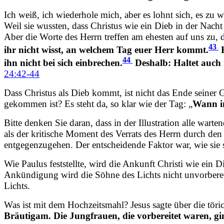
Ich weiß, ich wiederhole mich, aber es lohnt sich, es z
Weil sie wussten, dass Christus wie ein Dieb in der Nac
Aber die Worte des Herrn treffen am ehesten auf uns zu, d
43
ihr nicht wisst, an welchem Tag euer Herr kommt.
E
44
ihn nicht bei sich einbrechen.
Deshalb: Haltet auch 
24:42-44
Dass Christus als Dieb kommt, ist nicht das Ende seiner G
gekommen ist? Es steht da, so klar wie der Tag: „
Wann im
Bitte denken Sie daran, dass in der Illustration alle war
als der kritische Moment des Verrats des Herrn durch den
entgegenzugehen. Der entscheidende Faktor war, wie sie s
Wie Paulus feststellte, wird die Ankunft Christi wie ein
Ankündigung wird die Söhne des Lichts nicht unvorberei
Lichts.
Was ist mit dem Hochzeitsmahl? Jesus sagte über die tör
Bräutigam. Die Jungfrauen, die vorbereitet waren, gi