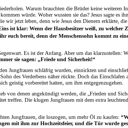
u wiederholen. Warum brauchten die Brüder keine weiteren
ht kommen würde. Woher wussten sie das? Jesus sagte es ih
ie wir jetzt leben, denn wie Jesus den Dienern erklärte, d
ins ist klar: Wenn der Hausbesitzer weiß, zu welcher 
ihr euch bereit, denn der Menschensohn kommt zu einer
egenwart. Es ist der Anfang. Aber um das klarzustellen: Wa
mer sie sagen: „Friede und Sicherheit!“
tenden Jungfrauen schläfrig wurden, einnickten und einschli
 Sohn des Verderbens näher rückte. Doch das Einschlafen an
ich geistig vorbereitet hatten, um ihm entgegenzugehen.
 Dieb von denen angekündigt werden, die „Frieden und Sich
tet treffen. Die klugen Jungfrauen mit dem extra leuchte
ichten Jungfrauen, die loszogen, um mehr Öl zu kaufen:
“Wä
ngen mit ihm zur Hochzeitsfeier, und die Tür wurde ge