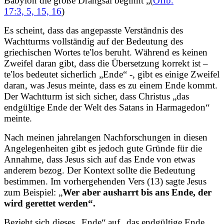
Babylon die große Drangsal beginnt „(
Offb.
17:3,
5,
15, 16
)
Es scheint, dass das angepasste Verständnis des
Wachtturms vollständig auf der Bedeutung des
griechischen Wortes teʹlos beruht. Während es keinen
Zweifel daran gibt, dass die Übersetzung korrekt ist –
teʹlos bedeutet sicherlich „Ende“ -, gibt es einige Zweifel
daran, was Jesus meinte, dass es zu einem Ende kommt.
Der Wachtturm ist sich sicher, dass Christus „das
endgültige Ende der Welt des Satans in Harmagedon“
meinte.
Nach meinen jahrelangen Nachforschungen in diesen
Angelegenheiten gibt es jedoch gute Gründe für die
Annahme, dass Jesus sich auf das Ende von etwas
anderem bezog. Der Kontext sollte die Bedeutung
bestimmen. Im vorhergehenden Vers (13) sagte Jesus
zum Beispiel: „
Wer aber ausharrt bis ans Ende, der
wird gerettet werden“.
Bezieht sich dieses „Ende“ auf „das endgültige Ende