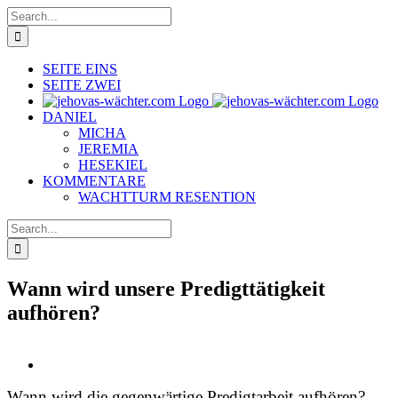
Skip
Search
to
for:
content
SEITE EINS
SEITE ZWEI
DANIEL
MICHA
JEREMIA
HESEKIEL
KOMMENTARE
WACHTTURM RESENTION
Search
for:
Wann wird unsere Predigttätigkeit
aufhören?
View
Larger
Wann wird die gegenwärtige Predigtarbeit aufhören?
Image