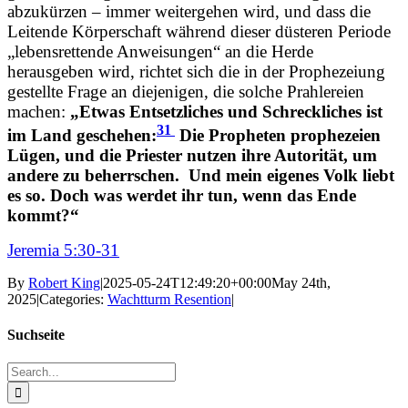
abzukürzen – immer weitergehen wird, und dass die
Leitende Körperschaft während dieser düsteren Periode
„lebensrettende Anweisungen“ an die Herde
herausgeben wird, richtet sich die in der Prophezeiung
gestellte Frage an diejenigen, die solche Prahlereien
machen:
„Etwas Entsetzliches und Schreckliches ist
31
im Land geschehen:
Die Propheten prophezeien
Lügen, und die Priester nutzen ihre Autorität, um
andere zu beherrschen.
Und mein eigenes Volk liebt
es so. Doch was werdet ihr tun, wenn das Ende
kommt?“
Jeremia 5:30-31
By
Robert King
|
2025-05-24T12:49:20+00:00
May 24th,
2025
|
Categories:
Wachtturm Resention
|
Suchseite
Search
for: