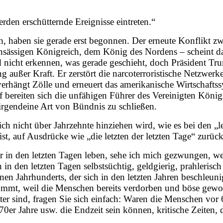
rden erschütternde Ereignisse eintreten.“
doch, haben sie gerade erst begonnen. Der erneute Konflik
ässigen Königreich, dem König des Nordens – scheint das
rd nicht erkennen, was gerade geschieht, doch Präsident T
g außer Kraft. Er zerstört die narcoterroristische Netzwerk
rhängt Zölle und erneuert das amerikanische Wirtschaftssy
f bereiten sich die unfähigen Führer des Vereinigten Köni
irgendeine Art von Bündnis zu schließen.
sich nicht über Jahrzehnte hinziehen wird, wie es bei den „
t, auf Ausdrücke wie „die letzten der letzten Tage“ zurückz
 in den letzten Tagen leben, sehe ich mich gezwungen, wei
in den letzten Tagen selbstsüchtig, geldgierig, prahlerisc
nen Jahrhunderts, der sich in den letzten Jahren beschleuni
tkommt, weil die Menschen bereits verdorben und böse gewo
er sind, fragen Sie sich einfach: Waren die Menschen vor 6
70er Jahre usw. die Endzeit sein können, kritische Zeiten,