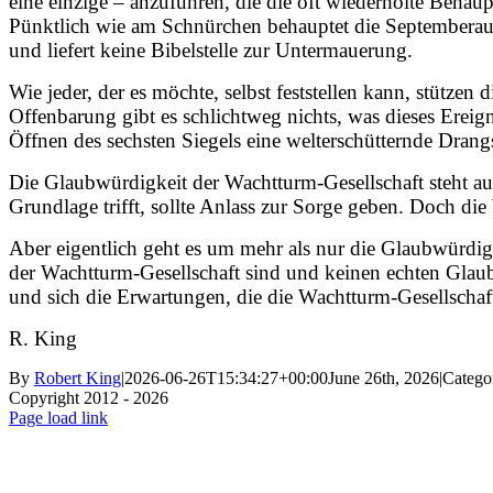
eine einzige – anzuführen, die die oft wiederholte Beha
Pünktlich wie am Schnürchen behauptet die Septemberaus
und liefert keine Bibelstelle zur Untermauerung.
Wie jeder, der es möchte, selbst feststellen kann, stütze
Offenbarung gibt es schlichtweg nichts, was dieses Erei
Öffnen des sechsten Siegels eine welterschütternde Drangs
Die Glaubwürdigkeit der Wachtturm-Gesellschaft steht au
Grundlage trifft, sollte Anlass zur Sorge geben. Doch die
Aber eigentlich geht es um mehr als nur die Glaubwürdigk
der Wachtturm-Gesellschaft sind und keinen echten Glaub
und sich die Erwartungen, die die Wachtturm-Gesellschaft
R. King
By
Robert King
|
2026-06-26T15:34:27+00:00
June 26th, 2026
|
Catego
Copyright 2012 - 2026
Facebook
X
Instagram
Pinterest
Page load link
Go
to
Top