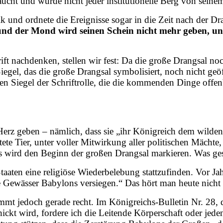
cht und wurde nicht jeder institutionelle Berg von seinem 
und ordnete die Ereignisse sogar in die Zeit nach der Dran
, und der Mond wird seinen Schein nicht mehr geben, u
rift nachdenken, stellen wir fest: Da die große Drangsal
Siegel, das die große Drangsal symbolisiert, noch nicht ge
 sieben Siegel der Schriftrolle, die die kommenden Dinge of
rz geben – nämlich, dass sie „ihr Königreich dem wilden 
te Tier, unter voller Mitwirkung aller politischen Mächte, 
gnis wird den Beginn der großen Drangsal markieren. Was ge
taaten eine religiöse Wiederbelebung stattzufinden. Vor J
e Gewässer Babylons versiegen.“ Das hört man heute nicht
t jedoch gerade recht. Im Königreichs-Bulletin Nr. 28,
kt wird, fordere ich die Leitende Körperschaft oder jeden