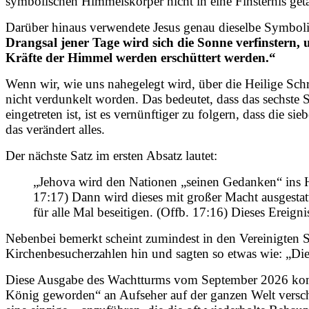
symbolischen Himmelskörper nicht in eine Finsternis getau
Darüber hinaus verwendete Jesus genau dieselbe Symbolik 
Drangsal jener Tage wird sich die Sonne verfinstern
Kräfte der Himmel werden erschüttert werden.“
Wenn wir, wie uns nahegelegt wird, über die Heilige Sch
nicht verdunkelt worden. Das bedeutet, dass das sechste 
eingetreten ist, ist es vernünftiger zu folgern, dass die
das verändert alles.
Der nächste Satz im ersten Absatz lautet:
„Jehova wird den Nationen „seinen Gedanken“ ins He
17:17) Dann wird dieses mit großer Macht ausgestatte
für alle Mal beseitigen. (Offb. 17:16) Dieses Erei
Nebenbei bemerkt scheint zumindest in den Vereinigten S
Kirchenbesucherzahlen hin und sagten so etwas wie: „Di
Diese Ausgabe des Wachtturms vom September 2026 komm
König geworden“ an Aufseher auf der ganzen Welt verschic