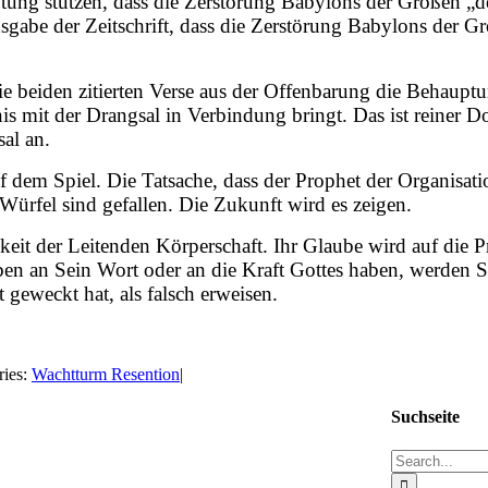
uptung stützen, dass die Zerstörung Babylons der Großen „
gabe der Zeitschrift, dass die Zerstörung Babylons der G
n die beiden zitierten Verse aus der Offenbarung die Behaup
gnis mit der Drangsal in Verbindung bringt. Das ist reine
al an.
f dem Spiel. Die Tatsache, dass der Prophet der Organisat
 Würfel sind gefallen. Die Zukunft wird es zeigen.
eit der Leitenden Körperschaft. Ihr Glaube wird auf die P
en an Sein Wort oder an die Kraft Gottes haben, werden S
 geweckt hat, als falsch erweisen.
ries:
Wachtturm Resention
|
Suchseite
Search
for: