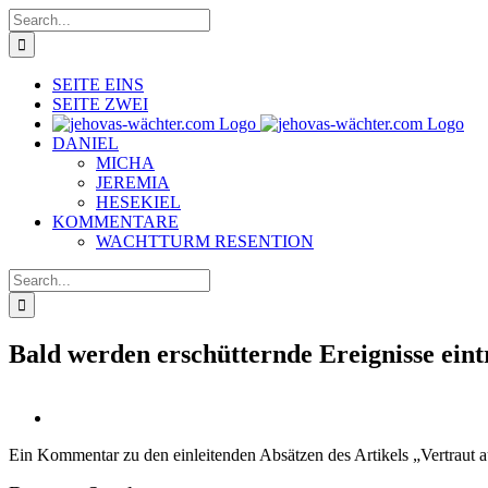
Skip
Search
to
for:
content
SEITE EINS
SEITE ZWEI
DANIEL
MICHA
JEREMIA
HESEKIEL
KOMMENTARE
WACHTTURM RESENTION
Search
for:
Bald werden erschütternde Ereignisse eint
View
Larger
Ein Kommentar zu den einleitenden Absätzen des Artikels „Vertraut 
Image