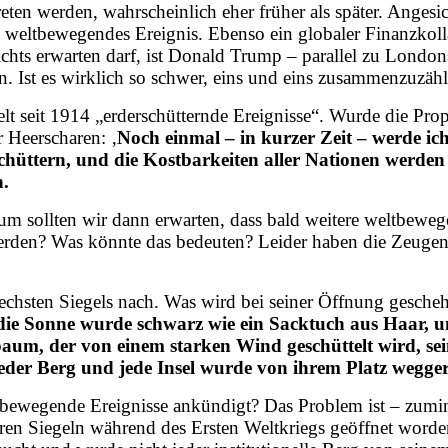
reten werden, wahrscheinlich eher früher als später. Ange
n weltbewegendes Ereignis. Ebenso ein globaler Finanzkolla
ichts erwarten darf, ist Donald Trump – parallel zu Lond
n. Ist es wirklich so schwer, eins und eins zusammenzuzäh
lt seit 1914 „erderschütternde Ereignisse“. Wurde die Prop
r Heerscharen: ‚
Noch einmal – in kurzer Zeit – werde i
rschüttern, und die Kostbarkeiten aller Nationen werd
n.
m sollten wir dann erwarten, dass bald weitere weltbewege
 werden? Was könnte das bedeuten? Leider haben die Zeug
chsten Siegels nach. Was wird bei seiner Öffnung gescheh
die Sonne wurde schwarz wie ein Sacktuch aus Haar, u
baum, der von einem starken Wind geschüttelt wird, se
d jeder Berg und jede Insel wurde von ihrem Platz wegge
tbewegende Ereignisse ankündigt? Das Problem ist – zumin
eren Siegeln während des Ersten Weltkriegs geöffnet wor