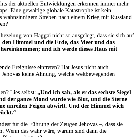
sichts der aktuellen Entwicklungen erkennen immer mehr
ps. Eine gewaltige globale Katastrophe ist kein
ons wahnsinnigem Streben nach einem Krieg mit Russland
len?
hezeiung von Haggai nicht so ausgelegt, dass sie sich auf
ch den Himmel und die Erde, das Meer und das
en hereinkommen; und ich werde dieses Haus mit
nde Ereignisse eintreten? Hat Jesus nicht auch
en Jehovas keine Ahnung, welche weltbewegenden
en? Lies selbst:
„Und ich sah, als er das sechste Siegel
nd der ganze Mond wurde wie Blut, und die Sterne
ine unreifen Feigen abwirft. Und der Himmel wich
rückt.“
dest für die Führung der Zeugen Jehovas –, dass sie
den. Wenn das wahr wäre, warum sind dann die