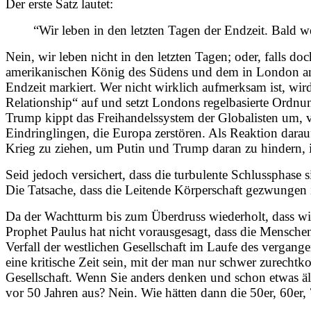
Der erste Satz lautet:
“Wir leben in den letzten Tagen der Endzeit. Bald we
Nein, wir leben nicht in den letzten Tagen; oder, falls 
amerikanischen König des Südens und dem in London ans
Endzeit markiert. Wer nicht wirklich aufmerksam ist, wi
Relationship“ auf und setzt Londons regelbasierte Ordnun
Trump kippt das Freihandelssystem der Globalisten um, ve
Eindringlingen, die Europa zerstören. Als Reaktion darau
Krieg zu ziehen, um Putin und Trump daran zu hindern, 
Seid jedoch versichert, dass die turbulente Schlussphase 
Die Tatsache, dass die Leitende Körperschaft gezwungen is
Da der Wachtturm bis zum Überdruss wiederholt, dass wir
Prophet Paulus hat nicht vorausgesagt, dass die Menschen 
Verfall der westlichen Gesellschaft im Laufe des vergange
eine kritische Zeit sein, mit der man nur schwer zurech
Gesellschaft. Wenn Sie anders denken und schon etwas ält
vor 50 Jahren aus? Nein. Wie hätten dann die 50er, 60er, 