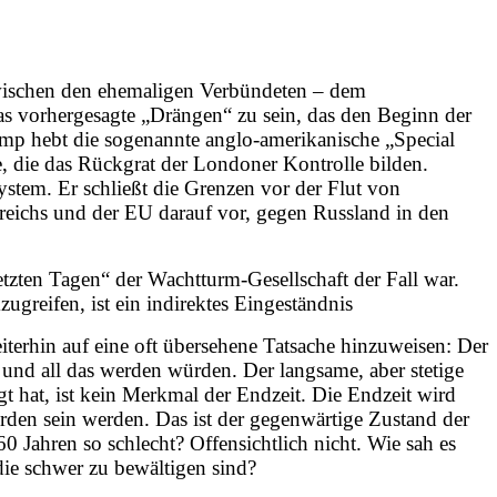
t zwischen den ehemaligen Verbündeten – dem
 vorhergesagte „Drängen“ zu sein, das den Beginn der
rump hebt die sogenannte anglo-amerikanische „Special
e, die das Rückgrat der Londoner Kontrolle bilden.
stem. Er schließt die Grenzen vor der Flut von
greichs und der EU darauf vor, gegen Russland in den
letzten Tagen“ der Wachtturm-Gesellschaft der Fall war.
ugreifen, ist ein indirektes Eingeständnis
terhin auf eine oft übersehene Tatsache hinzuweisen: Der
h und all das werden würden. Der langsame, aber stetige
gt hat, ist kein Merkmal der Endzeit. Die Endzeit wird
rden sein werden. Das ist der gegenwärtige Zustand der
0 Jahren so schlecht? Offensichtlich nicht. Wie sah es
 die schwer zu bewältigen sind?