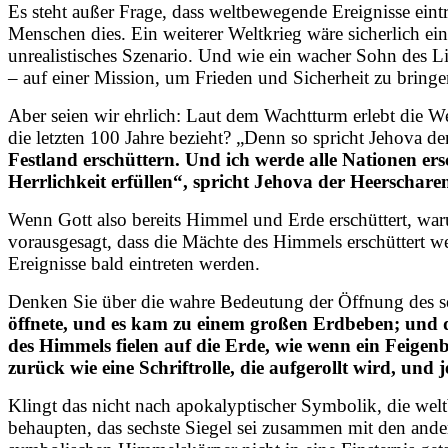
Es steht außer Frage, dass weltbewegende Ereignisse eint
Menschen dies. Ein weiterer Weltkrieg wäre sicherlich ei
unrealistisches Szenario. Und wie ein wacher Sohn des L
– auf einer Mission, um Frieden und Sicherheit zu bringe
Aber seien wir ehrlich: Laut dem Wachtturm erlebt die We
die letzten 100 Jahre bezieht? „Denn so spricht Jehova de
Festland erschüttern. Und ich werde alle Nationen e
Herrlichkeit erfüllen“, spricht Jehova der Heerschare
Wenn Gott also bereits Himmel und Erde erschüttert, waru
vorausgesagt, dass die Mächte des Himmels erschüttert
Ereignisse bald eintreten werden.
Denken Sie über die wahre Bedeutung der Öffnung des se
öffnete, und es kam zu einem großen Erdbeben; und 
des Himmels fielen auf die Erde, wie wenn ein Feigen
zurück wie eine Schriftrolle, die aufgerollt wird, un
Klingt das nicht nach apokalyptischer Symbolik, die wel
behaupten, das sechste Siegel sei zusammen mit den and