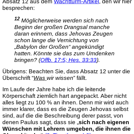
Absatz 12 aus dem
Wachtturm-Artikel
, den wir hier
besprechen:
12
Möglicherweise werden sich nach
Beginn der großen Drangsal manche
daran erinnern, dass Jehovas Zeugen
schon lange die Vernichtung von
„Babylon der Großen“ angekündigt
hatten. Könnte sie das zum Umdenken
bringen? (
Offb. 17:5;
Hes. 33:33
).
Übrigens: Beachten Sie, dass Absatz 12 unter die
Überschrift “
Was
wir wissen
” fällt.
Im Laufe der Jahre habe ich die leitende
Körperschaft ziemlich hart angepackt. Aber
nicht
alles liegt zu 100 % an ihnen. Denn mir wird auch
immer klarer, dass es die Zeugen Jehovas selbst
sind, auf die die Beschreibung derer passt, von
denen Paulus sagt, dass sie „
sich nach eigenen
Wünschen mit Lehrern umgeben, die ihnen die