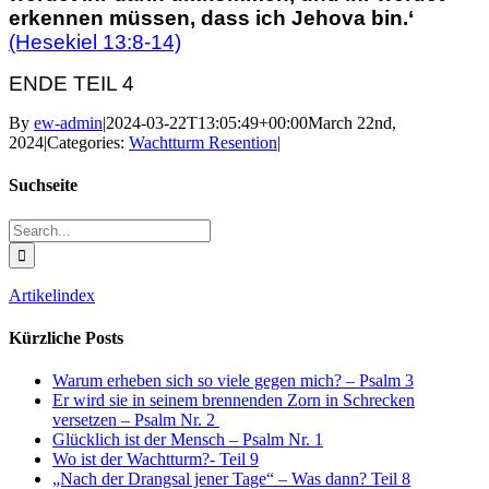
erkennen müssen, dass ich Jehova bin.‘
(Hesekiel 13:8-14)
ENDE TEIL 4
By
ew-admin
|
2024-03-22T13:05:49+00:00
March 22nd,
2024
|
Categories:
Wachtturm Resention
|
Suchseite
Search
for:
Artikelindex
Kürzliche Posts
Warum erheben sich so viele gegen mich? – Psalm 3
Er wird sie in seinem brennenden Zorn in Schrecken
versetzen – Psalm Nr. 2
Glücklich ist der Mensch – Psalm Nr. 1
Wo ist der Wachtturm?- Teil 9
„Nach der Drangsal jener Tage“ – Was dann? Teil 8