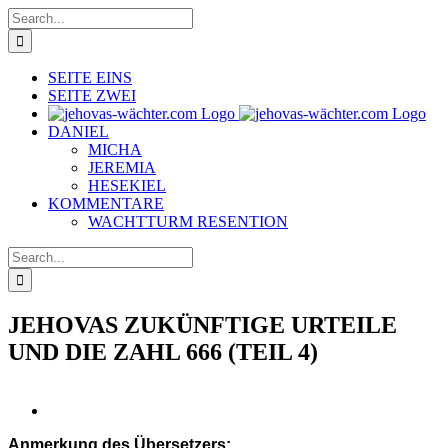
Skip
Search
to
for:
content
SEITE EINS
SEITE ZWEI
DANIEL
MICHA
JEREMIA
HESEKIEL
KOMMENTARE
WACHTTURM RESENTION
Search
for:
JEHOVAS ZUKÜNFTIGE URTEILE
UND DIE ZAHL 666 (TEIL 4)
View
Larger
Anmerkung des Übersetzers:
Image