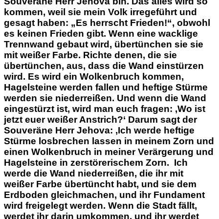
Souveräne Herr Jehova bin. Das alles wird so
kommen, weil sie mein Volk irregeführt und
gesagt haben: „Es herrscht Frieden!“, obwohl
es keinen Frieden gibt.
Wenn eine
wacklige
Trennwand gebaut wird, übertünchen sie sie
mit weißer Farbe. Richte denen, die sie
übertünchen, aus, dass die Wand einstürzen
wird. Es wird ein Wolkenbruch kommen,
Hagelsteine werden fallen und heftige Stürme
werden sie niederreißen. Und wenn die Wand
eingestürzt ist, wird man euch fragen: ‚Wo ist
jetzt euer weißer Anstrich?‘ Darum sagt der
Souveräne Herr Jehova: ‚Ich werde heftige
Stürme losbrechen lassen in meinem Zorn und
einen Wolkenbruch in meiner Verärgerung und
Hagelsteine in zerstörerischem Zorn.
Ich
werde die Wand niederreißen, die ihr mit
weißer Farbe übertüncht habt, und sie dem
Erdboden gleichmachen, und ihr Fundament
wird freigelegt werden. Wenn die Stadt fällt,
werdet ihr darin umkommen, und ihr werdet