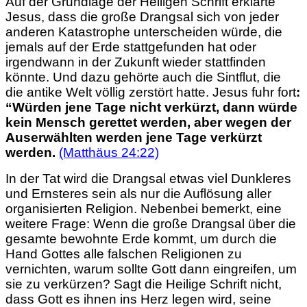
Auf der Grundlage der Heiligen Schrift erklärte
Jesus, dass die große Drangsal sich von jeder
anderen Katastrophe unterscheiden würde, die
jemals auf der Erde stattgefunden hat oder
irgendwann in der Zukunft wieder stattfinden
könnte. Und dazu gehörte auch die Sintflut, die
die antike Welt völlig zerstört hatte. Jesus fuhr fort
:
“Würden jene Tage nicht verkürzt, dann würde
kein Mensch
gerettet werden, aber wegen der
Auserwählten werden jene Tage verkürzt
werden.
(Matthäus 24:22)
In der Tat wird die Drangsal etwas viel Dunkleres
und Ernsteres sein als nur die Auflösung aller
organisierten Religion. Nebenbei bemerkt, eine
weitere Frage: Wenn die
große Drangsal über die
gesamte bewohnte Erde kommt, um durch die
Hand Gottes alle falschen Religionen zu
vernichten, warum sollte Gott dann eingreifen, um
sie zu verkürzen? Sagt die Heilige Schrift nicht,
dass Gott es ihnen ins Herz legen wird, seine