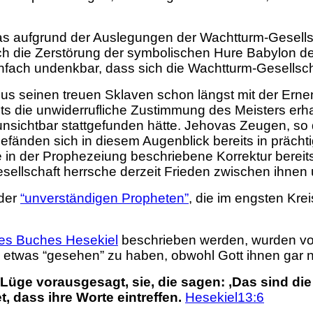
 aufgrund der Auslegungen der Wachtturm-Gesellsch
noch die Zerstörung der symbolischen Hure Babylon 
fach undenkbar, dass sich die Wachtturm-Gesellscha
us seinen treuen Sklaven schon längst mit der Ernen
eits die unwiderrufliche Zustimmung des Meisters e
it unsichtbar stattgefunden hätte. Jehovas Zeugen, s
änden sich in diesem Augenblick bereits in prächtig
e in der Prophezeiung beschriebene Korrektur berei
esellschaft herrsche derzeit Frieden zwischen ihnen
 der
“unverständigen Propheten”
, die im engsten Kr
des Buches Hesekiel
beschrieben werden, wurden von 
 etwas “gesehen” zu haben, obwohl Gott ihnen gar ni
üge vorausgesagt, sie, die sagen: ‚Das sind die
, dass ihre Worte eintreffen.
Hesekiel13:6