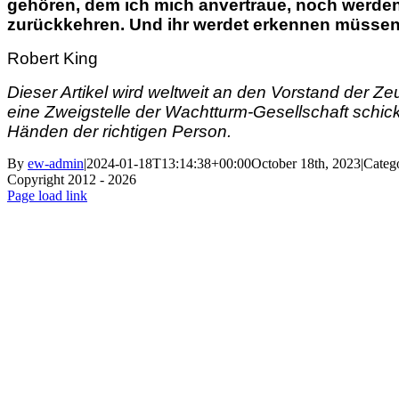
gehören, dem ich mich anvertraue, noch werden 
zurückkehren. Und ihr werdet erkennen müssen,
Robert King
Dieser Artikel wird weltweit an den Vorstand der Z
eine Zweigstelle der Wachtturm-Gesellschaft schick
Händen der richtigen Person.
By
ew-admin
|
2024-01-18T13:14:38+00:00
October 18th, 2023
|
Categ
Copyright 2012 - 2026
Facebook
X
Instagram
Pinterest
Page load link
Go
to
Top