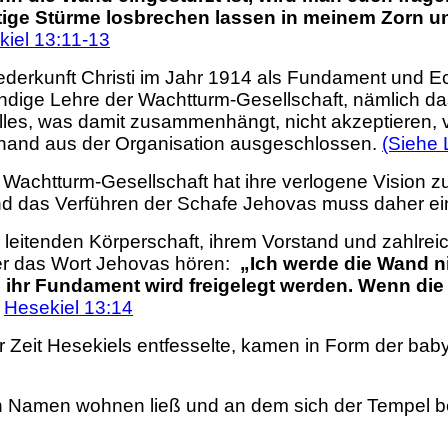
ftige Stürme losbrechen lassen in meinem Zorn 
iel 13:11-13
ederkunft Christi im Jahr 1914 als Fundament und Ec
ändige Lehre der Wachtturm-Gesellschaft, nämlich da
es, was damit zusammenhängt, nicht akzeptieren, von
hand aus der Organisation ausgeschlossen.
(Siehe 
 Wachtturm-Gesellschaft hat ihre verlogene Vision zu
d das Verführen der Schafe Jehovas muss daher ein
 leitenden Körperschaft, ihrem Vorstand und zahlrei
er das Wort Jehovas hören:
„
Ich werde die Wand ni
ihr Fundament wird freigelegt werden.
Wenn die 
”
Hesekiel 13:14
r Zeit Hesekiels entfesselte, kamen in Form der bab
en Namen wohnen ließ und an dem sich der Tempel b