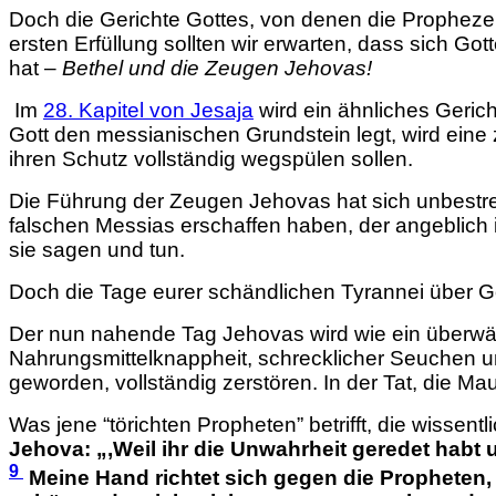
Doch die Gerichte Gottes, von denen die Prophezei
ersten Erfüllung sollten wir erwarten, dass sich G
hat –
Bethel und die Zeugen Jehovas!
Im
28. Kapitel von Jesaja
wird ein ähnliches Geric
Gott den messianischen Grundstein legt, wird eine z
ihren Schutz vollständig wegspülen sollen.
Die Führung der Zeugen Jehovas hat sich unbestreitb
falschen Messias erschaffen haben, der angeblic
sie sagen und tun.
Doch die Tage eurer schändlichen Tyrannei über G
Der nun nahende Tag Jehovas wird wie ein überwälti
Nahrungsmittelknappheit, schrecklicher Seuchen u
geworden, vollständig zerstören. In der Tat, die Ma
Was jene “törichten Propheten” betrifft, die wissent
Jehova: „‚Weil ihr die Unwahrheit geredet habt 
9
Meine Hand richtet sich gegen die Propheten,