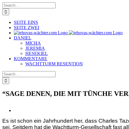
Skip
Search
to
for:
content
SEITE EINS
SEITE ZWEI
DANIEL
MICHA
JEREMIA
HESEKIEL
KOMMENTARE
WACHTTURM RESENTION
Search
for:
“SAGE DENEN, DIE MIT TÜNCHE VE
View
Larger
Es ist schon ein Jahrhundert her, dass Charles Taz
Image
sei. Seitdem hat die Wachtturm-Gesellschaft fast a