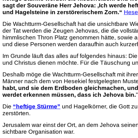
sagt der Souveräne Herr Jehova: ‚Ich werde he
und Hagelsteine in zerstörerischem Zorn.
“
Hesek
Die Wachtturm-Gesellschaft hat die unsichtbare Wi
der Tat werden die Zeugen Jehovas, die die vollst
himmlischen Thron Platz genommen hätte, sowie all
und diese Personen werden daraufhin auch kurzer
Im Grunde läuft das alles auf folgendes hinaus: Die
und Christus dienen möchte. Für die Täuschung un
Deshalb möge die Wachtturm-Gesellschaft mit ihrer
Männer nach dem von Hesekiel festgelegten Must
habt, und sie dem Erdboden gleichmachen, und 
werdet erkennen müssen, dass ich Jehova bin.
Die
“heftige Stürme”
und Hagelkörner, die Gott zu
zerstörten.
Jerusalem war einst der Ort, an dem Jehova sein
sichtbare Organisation war.