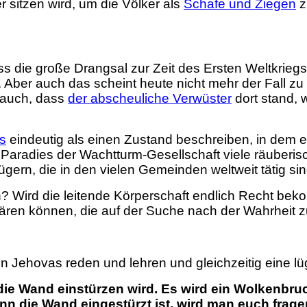
 sitzen wird, um die Völker als
Schafe und Ziegen
z
ass die große Drangsal zur Zeit des Ersten Weltkri
 Aber auch das scheint heute nicht mehr der Fall zu 
 auch, dass
der abscheuliche Verwüster
dort stand, w
es
eindeutig als einen Zustand beschreiben, in dem e
en Paradies der Wachtturm-Gesellschaft viele räuberi
rügern, die in den vielen Gemeinden weltweit tätig si
en? Wird die leitende Körperschaft endlich Recht b
lären können, die auf der Suche nach der Wahrheit
n Jehovas reden und lehren und gleichzeitig eine l
die Wand einstürzen wird. Es wird
ein Wolkenbruc
n die Wand eingestürzt ist, wird man euch fragen: