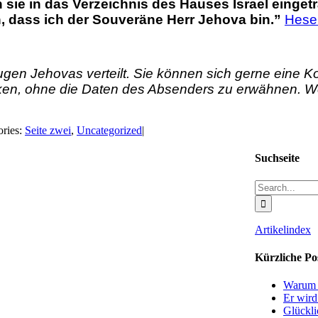
sie in das Verzeichnis des Hauses Israel einget
 dass ich der Souveräne Herr Jehova bin.”
Hesek
eugen Jehovas verteilt. Sie können sich gerne eine K
en, ohne die Daten des Absenders zu erwähnen. Wer w
ories:
Seite zwei
,
Uncategorized
|
Suchseite
Search
for:
Artikelindex
Kürzliche Po
Warum e
Er wird
Glückli