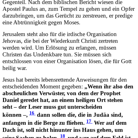
Gegenteil. Nach dem biblischen Bericht wiesen die
Apostel Paulus an, zum Tempel zu gehen und ein Opfer
darzubringen, um das Gerücht zu zerstreuen, er predige
eine Abtrünnigkeit gegen Moses.
Jerusalem steht also für die irdische Organisation
Jehovas, die bei der Wiederkunft Christi zertreten
werden wird. Um Erlösung zu erlangen, müssen
Christen das Undenkbare tun. Sie müssen sich
entschlossen von einer Organisation lösen, die für Gott
heilig war.
Jesus hat bereits lebensrettende Anweisungen für den
entscheidenden Moment gegeben:
„Wenn ihr also den
abscheulichen Verwüster, von dem der Prophet
Daniel geredet hat, an einem heiligen Ort stehen
seht – der Leser muss gut unterscheiden
16
können –,
dann sollen die, die in Judäa sind,
17
anfangen in die Berge zu fliehen.
Wer auf dem
Dach ist, soll nicht hinunter ins Haus gehen, um
18
seine Sachen zu holen,
und wer auf dem Feld ist,