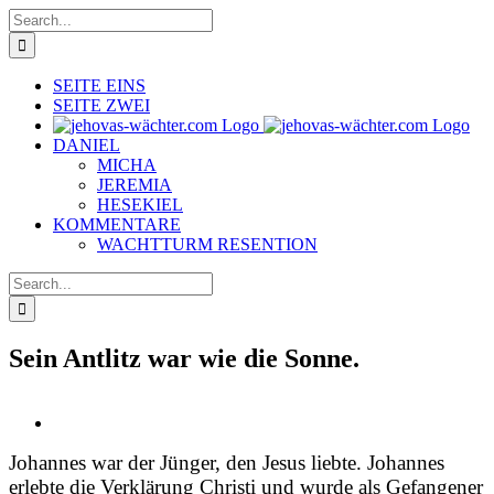
Skip
Search
to
for:
content
SEITE EINS
SEITE ZWEI
DANIEL
MICHA
JEREMIA
HESEKIEL
KOMMENTARE
WACHTTURM RESENTION
Search
for:
Sein Antlitz war wie die Sonne.
View
Larger
Johannes war der Jünger, den Jesus liebte. Johannes
Image
erlebte die Verklärung Christi und wurde als Gefangener