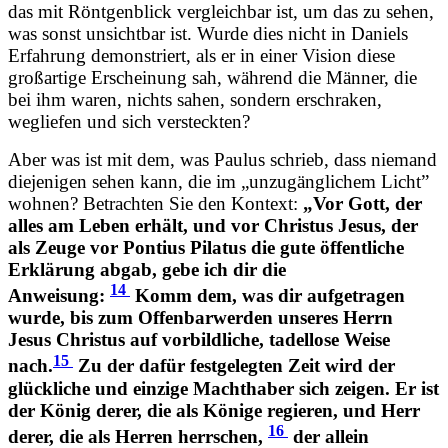
das mit Röntgenblick vergleichbar ist, um das zu sehen,
was sonst unsichtbar ist. Wurde dies nicht in Daniels
Erfahrung demonstriert, als er in einer Vision diese
großartige Erscheinung sah, während die Männer, die
bei ihm waren, nichts sahen, sondern erschraken,
wegliefen und sich versteckten?
Aber was ist mit dem, was Paulus schrieb, dass niemand
diejenigen sehen kann, die im „unzugänglichem Licht”
wohnen? Betrachten Sie den Kontext:
„Vor Gott, der
alles am Leben erhält, und vor Christus Jesus, der
als Zeuge vor Pontius Pilatus die gute öffentliche
Erklärung abgab, gebe ich dir die
14
Anweisung:
Komm dem, was dir aufgetragen
wurde, bis zum Offenbarwerden unseres Herrn
Jesus Christus auf vorbildliche, tadellose Weise
15
nach.
Zu der dafür festgelegten Zeit wird der
glückliche und einzige Machthaber sich zeigen. Er ist
der König derer, die als Könige regieren, und Herr
16
derer, die als Herren herrschen,
der allein