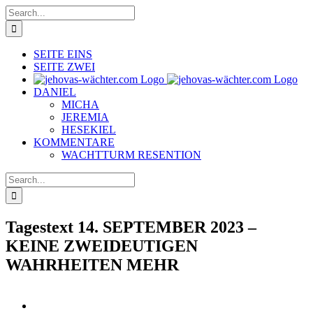
Skip
Search
to
for:
content
SEITE EINS
SEITE ZWEI
DANIEL
MICHA
JEREMIA
HESEKIEL
KOMMENTARE
WACHTTURM RESENTION
Search
for:
Tagestext 14. SEPTEMBER 2023 –
KEINE ZWEIDEUTIGEN
WAHRHEITEN MEHR
View