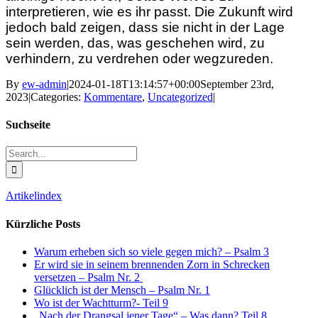
interpretieren, wie es ihr passt. Die Zukunft wird
jedoch bald zeigen, dass sie nicht in der Lage
sein werden, das, was geschehen wird, zu
verhindern, zu verdrehen oder wegzureden.
By
ew-admin
|
2024-01-18T13:14:57+00:00
September 23rd,
2023
|
Categories:
Kommentare
,
Uncategorized
|
Suchseite
Search
for:
Artikelindex
Kürzliche Posts
Warum erheben sich so viele gegen mich? – Psalm 3
Er wird sie in seinem brennenden Zorn in Schrecken
versetzen – Psalm Nr. 2
Glücklich ist der Mensch – Psalm Nr. 1
Wo ist der Wachtturm?- Teil 9
„Nach der Drangsal jener Tage“ – Was dann? Teil 8