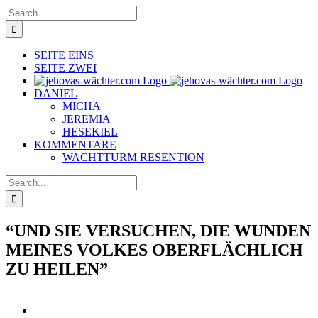
Skip
Search
to
for:
content
SEITE EINS
SEITE ZWEI
DANIEL
MICHA
JEREMIA
HESEKIEL
KOMMENTARE
WACHTTURM RESENTION
Search
for:
“UND SIE VERSUCHEN, DIE WUNDEN
MEINES VOLKES OBERFLÄCHLICH
ZU HEILEN”
View