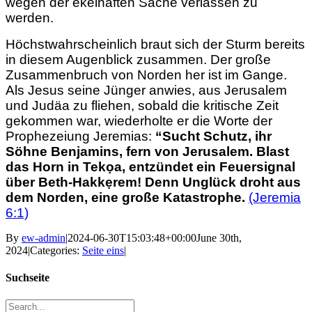
wegen der ekelhaften Sache verlassen zu
werden.
Höchstwahrscheinlich braut sich der Sturm bereits
in diesem Augenblick zusammen. Der große
Zusammenbruch von Norden her ist im Gange.
Als Jesus seine Jünger anwies, aus Jerusalem
und Judäa zu fliehen, sobald die kritische Zeit
gekommen war, wiederholte er die Worte der
Prophezeiung Jeremias:
“Sucht Schutz, ihr
Söhne Benjamins, fern von Jerusalem. Blast
das Horn in Tekọa, entzündet ein Feuersignal
über Beth-Hakkẹrem! Denn Unglück droht aus
dem Norden, eine große Katastrophe.
(Jeremia
6:1)
By
ew-admin
|
2024-06-30T15:03:48+00:00
June 30th,
2024
|
Categories:
Seite eins
|
Suchseite
Search