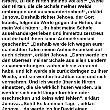
Israels, zu den Hirten meines Volkes:“
„Wehe
den Hirten, die die Schafe meiner Weide
umbringen und auseinandertreiben!“, erklärt
Jehova. Deshalb richtet Jehova, der Gott
Israels, folgende Worte gegen die Hirten, die
mein Volk hüten: „Ihr habt meine Schafe
auseinander­getrieben und immerzu zerstreut,
und ihr habt ihnen keine Aufmerksamkeit
geschenkt.“ „Deshalb werde ich wegen eurer
schlechten Taten meine Aufmerksamkeit auf
euch richten“, erklärt Jehova. „Dann werde ich
den Überrest meiner Schafe aus allen Ländern
zusammenbringen, wohin ich sie zerstreut
habe,
und ich werde sie zurückbringen zu ihrer
Weide,
und sie werden fruchtbar sein und sich
vermehren. Und ich werde über sie Hirten
einsetzen, die sie wirklich hüten werden.
Sie
werden sich nicht länger fürchten oder
erschrecken und keins wird fehlen“, erklärt
Jehova. „Seht! Es kommen Tage“, erklärt
Jehova, „da werde ich für David einen