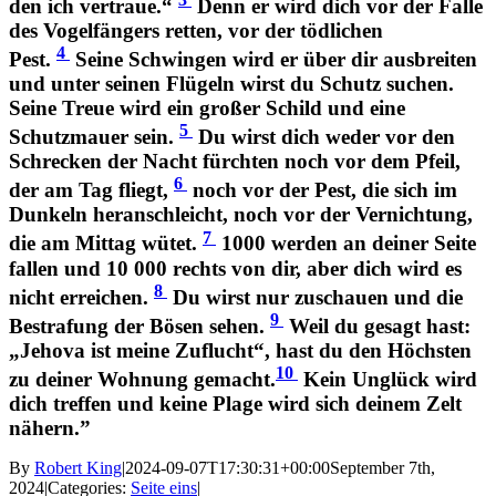
den ich vertraue.“
Denn er wird dich vor der Falle
des Vogelfängers retten, vor der tödlichen
4
Pest.
Seine Schwingen wird er über dir ausbreiten
und unter seinen Flügeln wirst du Schutz suchen.
Seine Treue wird ein großer Schild und eine
5
Schutzmauer sein.
Du wirst dich weder vor den
Schrecken der Nacht fürchten noch vor dem Pfeil,
6
der am Tag fliegt,
noch vor der Pest, die sich im
Dunkeln heranschleicht, noch vor der Vernichtung,
7
die am Mittag wütet.
1000 werden an deiner Seite
fallen und 10 000 rechts von dir, aber dich wird es
8
nicht erreichen.
Du wirst nur zuschauen und die
9
Bestrafung der Bösen sehen.
Weil du gesagt hast:
„Jehova ist meine Zuflucht“, hast du den Höchsten
10
zu deiner Wohnung gemacht.
Kein Unglück wird
dich treffen und keine Plage wird sich deinem Zelt
nähern.”
By
Robert King
|
2024-09-07T17:30:31+00:00
September 7th,
2024
|
Categories:
Seite eins
|