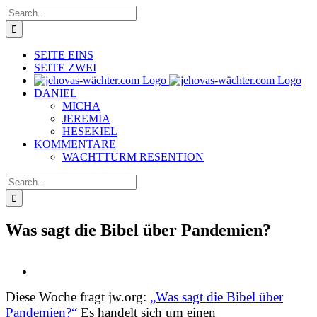
Skip
Search
to
for:
content
SEITE EINS
SEITE ZWEI
DANIEL
MICHA
JEREMIA
HESEKIEL
KOMMENTARE
WACHTTURM RESENTION
Search
for:
Was sagt die Bibel über Pandemien?
View
Larger
Diese Woche fragt jw.org:
„Was sagt die Bibel über
Image
Pandemien?“
Es handelt sich um einen