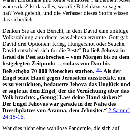
war es das? Ist das alles, was die Bibel dazu zu sagen
hat? Weit gefehlt, und die Verfasser dieses Stoffs wissen
das sicherlich.
Denken Sie an den Bericht, in dem David eine unkluge
Volkszählung anordnete, was Jehova erzürnte. Gott gab
David drei Optionen: Krieg, Hungersnot oder Seuche.
David entschied sich für die Pest
:“
Da ließ Jehova in
Israel die Pest ausbrechen – vom Morgen bis zu dem
festgelegten Zeitpunkt –, sodass von Dan bis
16
Beërschẹba 70 000 Menschen starben.
Als der
Engel seine Hand gegen Jerusalem ausstreckte, um
es zu vernichten, bedauerte Jehova das Unglück und
er sagte zu dem Engel, der die Vernichtung über das
Volk brachte: „Genug! Lass deine Hand sinken!“
Der Engel Jehovas war gerade in der Nähe des
Dreschplatzes von Ar
au
na, dem Jebusịter.“
2 Samuel
24:15-16
.
War dies nicht eine wahllose Pandemie, die sich auf