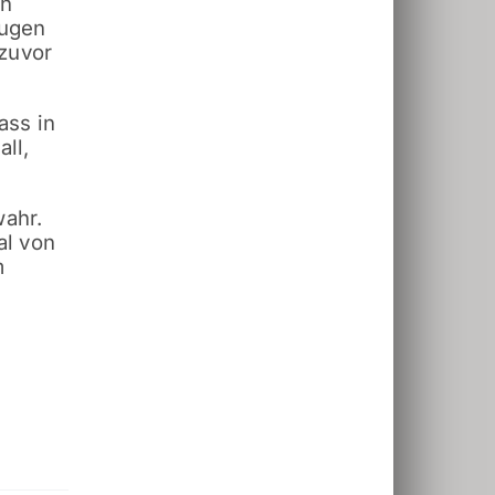
in
eugen
 zuvor
ass in
all,
wahr.
al von
m