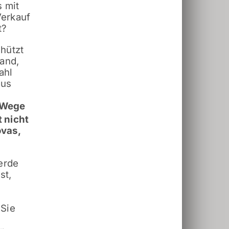
 mit
Verkauf
t?
hützt
and,
ahl
aus
e Wege
 nicht
ovas,
erde
st,
 Sie