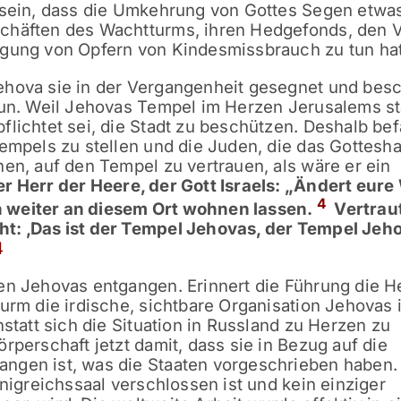
s sein, dass die Umkehrung von Gottes Segen etwas
chäften des Wachtturms, ihren Hedgefonds, den 
lgung von Opfern von Kindesmissbrauch zu tun ha
ehova sie in der Vergangenheit gesegnet und besc
 tun. Weil Jehovas Tempel im Herzen Jerusalems st
flichtet sei, die Stadt zu beschützen. Deshalb bef
Tempels zu stellen und die Juden, die das Gottesh
nen, auf den Tempel zu vertrauen, als wäre er ein
r Herr der Heere, der Gott Israels: „Ändert eur
4
 weiter an diesem Ort wohnen lassen.
Vertraut
t: ‚Das ist der Tempel Jehovas, der Tempel Jeh
4
en Jehovas entgangen. Erinnert die Führung die H
urm die irdische, sichtbare Organisation Jehovas i
nstatt sich die Situation in Russland zu Herzen zu
rperschaft jetzt damit, dass sie in Bezug auf die
ngen ist, was die Staaten vorgeschrieben haben.
önigreichssaal verschlossen ist und kein einziger