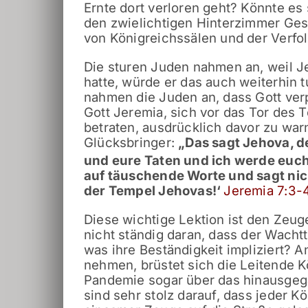
Ernte dort verloren geht? Könnte e
den zwielichtigen Hinterzimmer Ges
von Königreichssälen und der Verfo
Die sturen Juden nahmen an, weil J
hatte, würde er das auch weiterhin
nahmen die Juden an, dass Gott verp
Gott Jeremia, sich vor das Tor des 
betraten, ausdrücklich davor zu war
Glücksbringer:
„Das sagt Jehova, de
und eure Taten und ich werde euch
auf täuschende Worte und sagt nich
der Tempel Jehovas!‘
Jeremia 7:3-
Diese wichtige Lektion ist den Zeug
nicht ständig daran, dass der Wachtt
was ihre Beständigkeit impliziert? A
nehmen, brüstet sich die Leitende Kö
Pandemie sogar über das hinausgega
sind sehr stolz darauf, dass jeder K