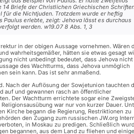
eigt das Beispiel von Paulus. Er hatte zweifellos
 14 Briefe der Christlichen Griechischen Schrifte
 für die Nichtjuden. Trotzdem wurde er heftig
as Paulus erlebte, zeigt: Jehova lässt es durchaus
verfolgt werden. w19.07 8 Abs. 1, 3
orrektur in der obigen Aussage vornehmen. Wären 
und wahrheitsgemäßer, hätten sie etwas gesagt wi
gung nicht unbedingt bedeutet, dass Jehova nicht
e Aussage des Wachtturms, dass Jehova unmöglich
nen sein kann. Das ist sehr anmaßend.
nd. Nach der Auflösung der Sowjetunion tauchten d
 auf und gewannen rasch an öffentlicher
en. Der Wachtturm errichtete sogar eine Zweigste
er Religionsausübung war nur von kurzer Dauer. Un
en Kirche begann die Regierung, Restriktionen zu
ehörden den Zugang zum russischen JW.org Inter
rboten, in Moskau zu predigen. Schließlich wurd
ugen begannen, aus dem Land zu fliehen und einig