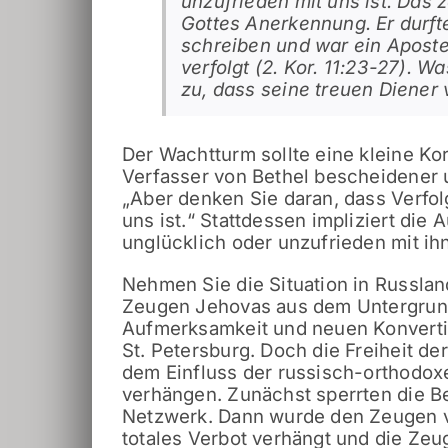
unzufrieden mit uns ist. Das z
Gottes Anerkennung. Er durfte
schreiben und war ein Apostel
verfolgt (2. Kor. 11:23-27). W
zu, dass seine treuen Diener 
Der Wachtturm sollte eine kleine K
Verfasser von Bethel bescheidener 
„Aber denken Sie daran, dass Verfol
uns ist.“ Stattdessen impliziert di
unglücklich oder unzufrieden mit ih
Nehmen Sie die Situation in Russla
Zeugen Jehovas aus dem Untergrund
Aufmerksamkeit und neuen Konvertit
St. Petersburg. Doch die Freiheit d
dem Einfluss der russisch-orthodox
verhängen. Zunächst sperrten die B
Netzwerk. Dann wurde den Zeugen ve
totales Verbot verhängt und die Ze