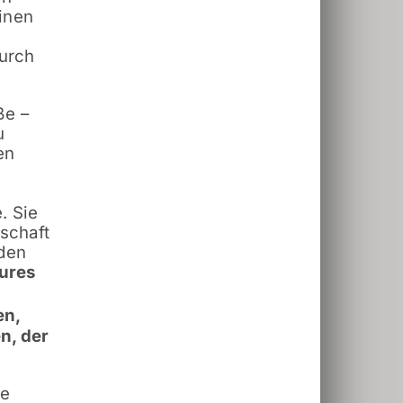
inen
urch
ße –
u
en
e
. Sie
tschaft
 den
tures
en,
n, der
ie