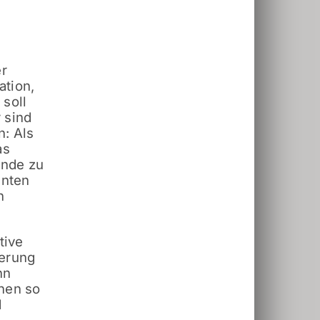
er
ation,
 soll
 sind
n: Als
as
ände zu
nnten
n
tive
ierung
nn
inen so
d