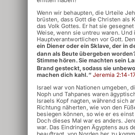
erlitten haben?
Wenn wir behaupten, die Urteile Jeh
brüsten, dass Gott die Christen als 
das Volk Gottes. Er hat sie gesegnet
Weise, wenn sie untreu waren. Und 
Hauptverantwortlichen vor Gott. Den
ein Diener oder ein Sklave, der i
dann als Beute übergeben worden
Stimme hören. Sie machten sein La
Brand gesteckt, sodass sie unbewo
machen dich kahl.“
Jeremia 2:14-1
Israel war von Nationen umgeben, di
Noph und Tahpanes waren ägyptische
Israels Kopf nagten, während sich 
Richtung näherten, wie von den Füße
besiegen können, so wie er es einst t
Doch dieses Mal war es anders. Jer
war. Das Eindringen Ägyptens aus d
beauftragt, von Norden her zu komme