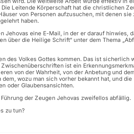
en wird. Die weltweite Arbeit wurde effektiv in e
 Die Leitende Körperschaft hat die christlichen Z
 Häuser von Personen aufzusuchen, mit denen sie
 gelehrt haben.
n Jehovas eine E-Mail, in der er darauf hinwies, d
en über die Heilige Schrift“ unter dem Thema „
Abf
en des Volkes Gottes kommen. Das ist sicherlich 
 Zwischenüberschriften ist ein Erkennungsmerkm
zieren von der Wahrheit, von der Anbetung und de
on dem, wozu man sich vorher bekannt hat, und die
en oder Glaubensansichten.
e Führung der Zeugen Jehovas zweifellos abfällig.
es zu tun?