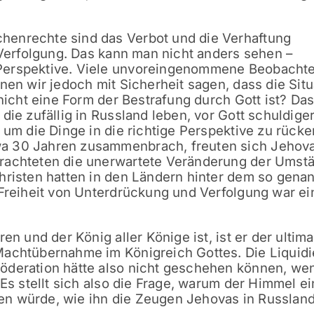
henrechte sind das Verbot und die Verhaftung
e Verfolgung. Das kann man nicht anders sehen –
Perspektive. Viele unvoreingenommene Beobacht
nen wir jedoch mit Sicherheit sagen, dass die Situ
 nicht eine Form der Bestrafung durch Gott ist? Das
die zufällig in Russland leben, vor Gott schuldiger
 um die Dinge in die richtige Perspektive zu rücke
a 30 Jahren zusammenbrach, freuten sich Jehov
trachteten die unerwartete Veränderung der Umst
hristen hatten in den Ländern hinter dem so gena
 Freiheit von Unterdrückung und Verfolgung war ei
en und der König aller Könige ist, ist er der ultima
Machtübernahme im Königreich Gottes. Die Liquid
öderation hätte also nicht geschehen können, we
 Es stellt sich also die Frage, warum der Himmel e
n würde, wie ihn die Zeugen Jehovas in Russlan