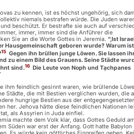
ovas zu kennen, ist es höchst ungehörig, sich dam
Kollektiv niemals bestrafen würde. Die Juden ware
 und beschützt. Er bestrafte sie auch auf verschi
immer, immer, immer sind die Anführer die
ken Sie an die Worte Gottes in Jeremia.
“‚Ist Isra
n der Hausgemeinschaft geboren wurde? Warum ist
15
?
Gegen ihn brüllen junge Löwen. Sie lassen ih
nd zu einem Bild des Grauens. Seine Städte wur
16
hnt sind.
Die Leute von Noph und Tạchpanes
7
e ihm feindlich gesinnt waren, wie brüllende Löw
 Städte, die mit Bestien verglichen wurden, die 
andere hungrige Bestien aus der entgegengesetzte
n her. Jehova hätte diese feindlichen Nationen le
at, als Assyrien in Juda einfiel.
emia machte dem Volk klar, dass Gottes Geduld a
em Süden war erst der Anfang. Gott hatte Babylon
n. Es würde kein göttliches Eingreifen geben. Ke