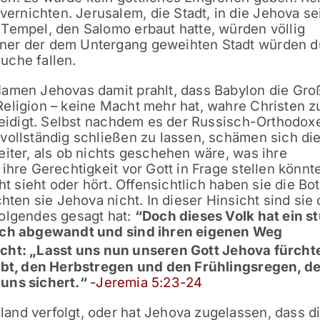
rnichten. Jerusalem, die Stadt, in die Jehova se
Tempel, den Salomo erbaut hatte, würden völlig
ner der dem Untergang geweihten Stadt würden d
uche fallen.
Namen Jehovas damit prahlt, dass Babylon die Gro
eligion – keine Macht mehr hat, wahre Christen z
eleidigt. Selbst nachdem es der Russisch-Orthodox
vollständig schließen zu lassen, schämen sich di
eiter, als ob nichts geschehen wäre, was ihre
ihre Gerechtigkeit vor Gott in Frage stellen könnte
ht sieht oder hört. Offensichtlich haben sie die Bo
chten sie Jehova nicht. In dieser Hinsicht sind sie
Folgendes gesagt hat:
“Doch dieses Volk hat ein s
sich abgewandt und sind ihren eigenen Weg
icht: „Lasst uns nun unseren Gott Jehova fürcht
gibt, den Herbstregen und den Frühlingsregen, de
 uns sichert.“
-Jeremia 5:23-24
and verfolgt, oder hat Jehova zugelassen, dass d