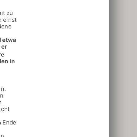
it zu
n einst
edene
el etwa
 er
re
den in
en.
an
n
icht
m Ende
in