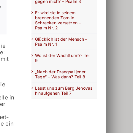
gegen mich? – Psalm 3
n
Er wird sie in seinem
brennenden Zorn in
Schrecken versetzen –
Psalm Nr. 2
Glücklich ist der Mensch –
Psalm Nr. 1
die
e:
Wo ist der Wachtturm?- Teil
 mit
9
„Nach der Drangsal jener
Tage“ – Was dann? Teil 8
ie
Lasst uns zum Berg Jehovas
hinaufgehen Teil 7
lle in
ter
net-
e ein
e