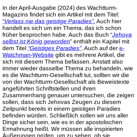
Larger
In der April-Ausgabe (2024) des Wachtturm-
Image
Magazins findet sich ein Artikel mit dem Titel:
“
Verlass nie das geistige Paradies”.
Auch hier
handelt es sich um ein Thema, das ich schon
früher besprochen habe. Auch das Buch “
Jehova
selbst ist König geworden
” enthält ein Kapitel mit
dem Titel
“Geistiges Paradies”
. Auch auf der
e-
Watchman-Website
gibt es mehrere Artikel, die
sich mit diesem Thema befassen. Anstatt also
immer wieder dasselbe Thema zu behandeln, wie
es die Wachtturm-Gesellschaft tut, sollten wir die
von der Wachtturm-Gesellschaft als Beweistexte
angeführten Schriftstellen und ihren
Zusammenhang genauer untersuchen, die zeigen
sollen, dass sich Jehovas Zeugen zu diesem
Zeitpunkt bereits in einem geistigen Paradies
befinden würden. Schließlich sollen wir uns aller
Dinge sicher sein, wie es in der apostolischen
Ermahnung heißt. Wir müssen alle inspirierten
Äußerungen prüfen, um zu sehen, ob sie