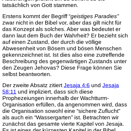
tatsächlich von Gott stammen.
Erstens kommt der Begriff “
geistiges Paradies”
zwar nicht in der Bibel vor, aber das gilt nicht für
das Konzept als solches. Aber was bedeutet er
dann laut dem Buch der Wahrheit? Er bezieht sich
auf einen Zustand, der durch die völlige
Abwesenheit von Bösem und bösen Menschen
gekennzeichnet ist. Ist dies also eine zutreffende
Beschreibung des gegenwärtigen Zustands unter
den Zeugen Jehovas? Diese Frage können Sie
selbst beantworten.
Der zweite Absatz zitiert
Jesaja 4:6
und
Jesaja
58:11
und impliziert, dass sich diese
Prophezeiungen innerhalb der Wachtturm-
Organisation erfüllen, da angenommen wird, dass
die Organisation sowohl eine “sichere Zuflucht”
als auch ein “Wassergarten” ist. Betrachten wir
zunächst das gesamte vierte Kapitel von Jesaja.
Es ist eines der kürzesten Kapitel in der Bibel,