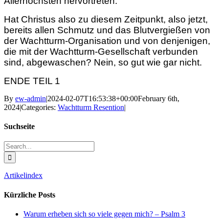
Allerhöchsten hervortreten.
Hat Christus also zu diesem Zeitpunkt, also jetzt,
bereits allen Schmutz und das Blutvergießen von
der Wachtturm-Organisation und von denjenigen,
die mit der Wachtturm-Gesellschaft verbunden
sind, abgewaschen? Nein, so gut wie gar nicht.
ENDE TEIL 1
By
ew-admin
|
2024-02-07T16:53:38+00:00
February 6th,
2024
|
Categories:
Wachtturm Resention
|
Suchseite
Search
for:
Artikelindex
Kürzliche Posts
Warum erheben sich so viele gegen mich? – Psalm 3