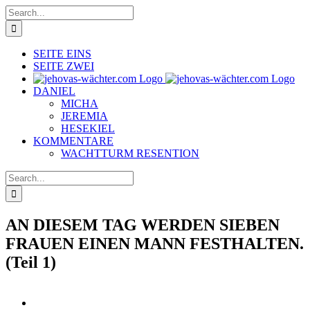
Skip
Search
to
for:
content
SEITE EINS
SEITE ZWEI
DANIEL
MICHA
JEREMIA
HESEKIEL
KOMMENTARE
WACHTTURM RESENTION
Search
for:
AN DIESEM TAG WERDEN SIEBEN
FRAUEN EINEN MANN FESTHALTEN.
(Teil 1)
View